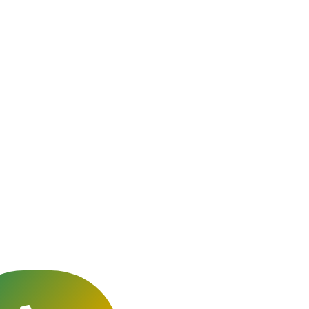
utien
tions