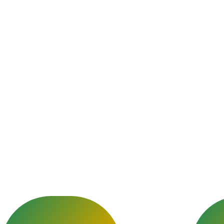
rchipont pour un so
t conforme aux tradi
islamiques.