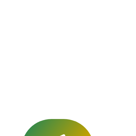
Rombies-et-Ma
respectueux e