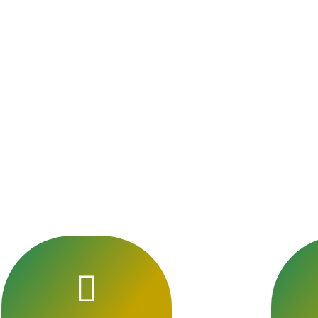
e pour un soutien r
ux traditions islami