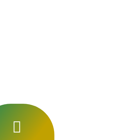
espectueux
ques.