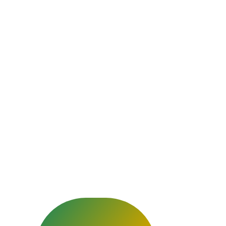
Nouvion-en-T
respectueux e