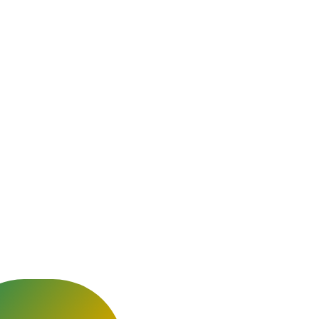
utien
tions