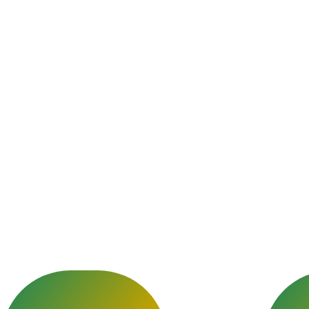
hiérache pour un so
t conforme aux tradi
islamiques.