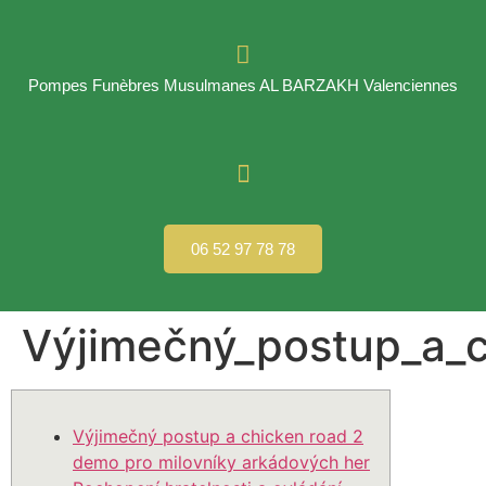
Pompes Funèbres Musulmanes AL BARZAKH Valenciennes
06 52 97 78 78
Výjimečný_postup_a_
Výjimečný postup a chicken road 2
demo pro milovníky arkádových her