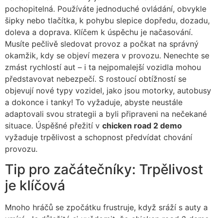
pochopitelná. Používáte jednoduché ovládání, obvykle
šipky nebo tlačítka, k pohybu slepice dopředu, dozadu,
doleva a doprava. Klíčem k úspěchu je načasování.
Musíte pečlivě sledovat provoz a počkat na správný
okamžik, kdy se objeví mezera v provozu. Nenechte se
zmást rychlostí aut – i ta nejpomalejší vozidla mohou
představovat nebezpečí. S rostoucí obtížností se
objevují nové typy vozidel, jako jsou motorky, autobusy
a dokonce i tanky! To vyžaduje, abyste neustále
adaptovali svou strategii a byli připraveni na nečekané
situace. Úspěšné přežití v
chicken road 2 demo
vyžaduje trpělivost a schopnost předvídat chování
provozu.
Tip pro začátečníky: Trpělivost
je klíčová
Mnoho hráčů se zpočátku frustruje, když sráží s auty a