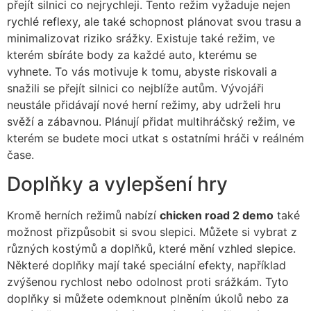
přejít silnici co nejrychleji. Tento režim vyžaduje nejen
rychlé reflexy, ale také schopnost plánovat svou trasu a
minimalizovat riziko srážky. Existuje také režim, ve
kterém sbíráte body za každé auto, kterému se
vyhnete. To vás motivuje k tomu, abyste riskovali a
snažili se přejít silnici co nejblíže autům. Vývojáři
neustále přidávají nové herní režimy, aby udrželi hru
svěží a zábavnou. Plánují přidat multihráčský režim, ve
kterém se budete moci utkat s ostatními hráči v reálném
čase.
Doplňky a vylepšení hry
Kromě herních režimů nabízí
chicken road 2 demo
také
možnost přizpůsobit si svou slepici. Můžete si vybrat z
různých kostýmů a doplňků, které mění vzhled slepice.
Některé doplňky mají také speciální efekty, například
zvýšenou rychlost nebo odolnost proti srážkám. Tyto
doplňky si můžete odemknout plněním úkolů nebo za