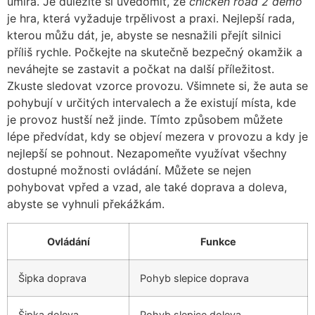
umírá. Je důležité si uvědomit, že
chicken road 2 demo
je hra, která vyžaduje trpělivost a praxi. Nejlepší rada,
kterou můžu dát, je, abyste se nesnažili přejít silnici
příliš rychle. Počkejte na skutečně bezpečný okamžik a
neváhejte se zastavit a počkat na další příležitost.
Zkuste sledovat vzorce provozu. Všimnete si, že auta se
pohybují v určitých intervalech a že existují místa, kde
je provoz hustší než jinde. Tímto způsobem můžete
lépe předvídat, kdy se objeví mezera v provozu a kdy je
nejlepší se pohnout. Nezapomeňte využívat všechny
dostupné možnosti ovládání. Můžete se nejen
pohybovat vpřed a vzad, ale také doprava a doleva,
abyste se vyhnuli překážkám.
Ovládání
Funkce
Šipka doprava
Pohyb slepice doprava
Šipka doleva
Pohyb slepice doleva