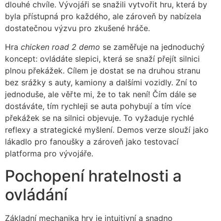
dlouhé chvíle. Vývojáři se snažili vytvořit hru, která by
byla přístupná pro každého, ale zároveň by nabízela
dostatečnou výzvu pro zkušené hráče.
Hra
chicken road 2 demo
se zaměřuje na jednoduchý
koncept: ovládáte slepici, která se snaží přejít silnici
plnou překážek. Cílem je dostat se na druhou stranu
bez srážky s auty, kamiony a dalšími vozidly. Zní to
jednoduše, ale věřte mi, že to tak není! Čím dále se
dostáváte, tím rychleji se auta pohybují a tím více
překážek se na silnici objevuje. To vyžaduje rychlé
reflexy a strategické myšlení. Demos verze slouží jako
lákadlo pro fanoušky a zároveň jako testovací
platforma pro vývojáře.
Pochopení hratelnosti a
ovládání
Základní mechanika hry je intuitivní a snadno