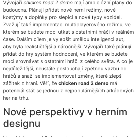
Vývojáři
chicken road 2 demo
mají ambiciózní plány do
budoucna. Plánují přidat nové herní režimy, nové
kostýmy a doplňky pro slepici a nové typy vozidel.
Zvažují také implementaci multiplayerového režimu, ve
kterém se budete moci utkat s ostatními hráči v reálném
čase. Dalším cílem je vylepšit umělou inteligenci aut,
aby byla realističtější a náročnější. Vývojáři také plánují
přidat do hry systém hodnocení, ve kterém se budete
moci srovnávat s ostatními hráči z celého světa. A co je
nejdůležitější, neustále poslouchají zpětnou vazbu od
hráčů a snaží se implementovat změny, které zlepší
zážitek z hraní. Věří, že
chicken road 2 demo
má
potenciál stát se jednou z nejpopulárnějších arkádových
her na trhu.
Nové perspektivy v herním
designu