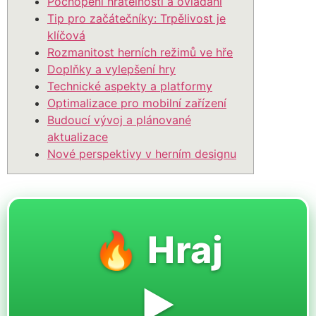
Pochopení hratelnosti a ovládání
Tip pro začátečníky: Trpělivost je
klíčová
Rozmanitost herních režimů ve hře
Doplňky a vylepšení hry
Technické aspekty a platformy
Optimalizace pro mobilní zařízení
Budoucí vývoj a plánované
aktualizace
Nové perspektivy v herním designu
🔥 Hraj
▶️