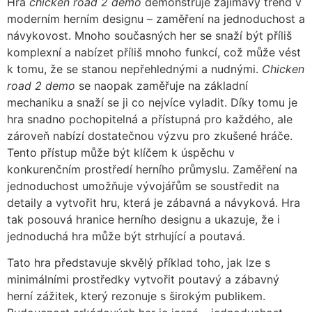
Hra
chicken road 2 demo
demonstruje zajímavý trend v
moderním herním designu – zaměření na jednoduchost a
návykovost. Mnoho současných her se snaží být příliš
komplexní a nabízet příliš mnoho funkcí, což může vést
k tomu, že se stanou nepřehlednými a nudnými.
Chicken
road 2 demo
se naopak zaměřuje na základní
mechaniku a snaží se ji co nejvíce vyladit. Díky tomu je
hra snadno pochopitelná a přístupná pro každého, ale
zároveň nabízí dostatečnou výzvu pro zkušené hráče.
Tento přístup může být klíčem k úspěchu v
konkurenčním prostředí herního průmyslu. Zaměření na
jednoduchost umožňuje vývojářům se soustředit na
detaily a vytvořit hru, která je zábavná a návyková. Hra
tak posouvá hranice herního designu a ukazuje, že i
jednoduchá hra může být strhující a poutavá.
Tato hra představuje skvělý příklad toho, jak lze s
minimálními prostředky vytvořit poutavý a zábavný
herní zážitek, který rezonuje s širokým publikem.