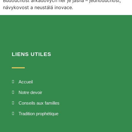
Budoucnost arkádových her je jasná – jednoduchost,
návykovost a neustálá inovace.
LIENS UTILES
Accueil
Notre devoir
Conseils aux familles
Tradition prophétique