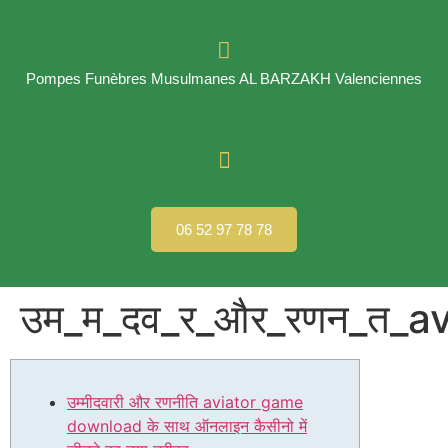
Pompes Funèbres Musulmanes AL BARZAKH Valenciennes
06 52 97 78 78
उम_म_दव_र_और_रणन_त_
उम्मीदवारी और रणनीति aviator game
download के साथ ऑनलाइन कैसीनो में