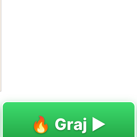
🔥 Graj ▶️