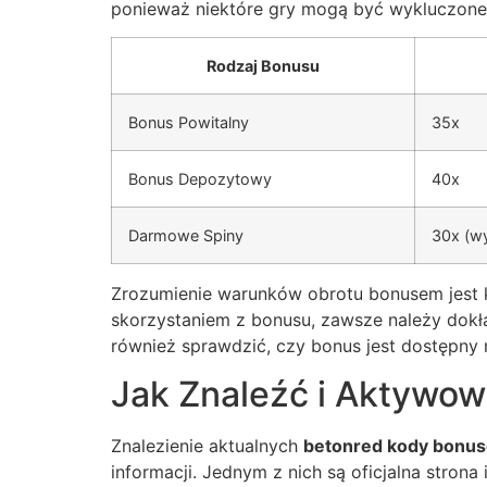
ponieważ niektóre gry mogą być wykluczone 
Rodzaj Bonusu
Bonus Powitalny
35x
Bonus Depozytowy
40x
Darmowe Spiny
30x (w
Zrozumienie warunków obrotu bonusem jest k
skorzystaniem z bonusu, zawsze należy dokła
również sprawdzić, czy bonus jest dostępny 
Jak Znaleźć i Aktywo
Znalezienie aktualnych
betonred kody bonu
informacji. Jednym z nich są oficjalna stron