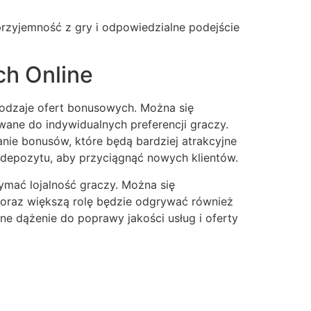
przyjemność z gry i odpowiedzialne podejście
ch Online
 rodzaje ofert bonusowych. Można się
ane do indywidualnych preferencji graczy.
anie bonusów, które będą bardziej atrakcyjne
 depozytu, aby przyciągnąć nowych klientów.
ymać lojalność graczy. Można się
Coraz większą rolę będzie odgrywać również
ne dążenie do poprawy jakości usług i oferty