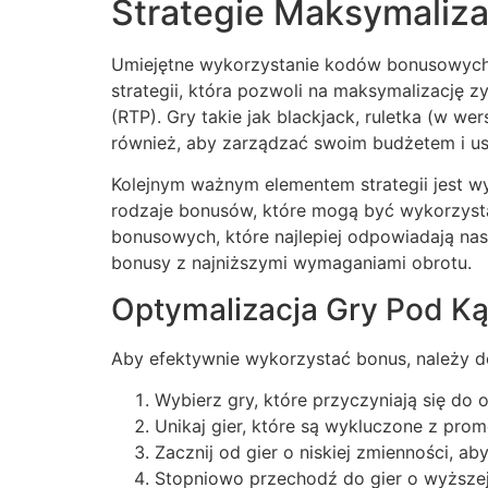
Strategie Maksymaliz
Umiejętne wykorzystanie kodów bonusowych 
strategii, która pozwoli na maksymalizację z
(RTP). Gry takie jak blackjack, ruletka (w wer
również, aby zarządzać swoim budżetem i usta
Kolejnym ważnym elementem strategii jest w
rodzaje bonusów, które mogą być wykorzysta
bonusowych, które najlepiej odpowiadają nas
bonusy z najniższymi wymaganiami obrotu.
Optymalizacja Gry Pod 
Aby efektywnie wykorzystać bonus, należy d
Wybierz gry, które przyczyniają się do
Unikaj gier, które są wykluczone z promo
Zacznij od gier o niskiej zmienności, a
Stopniowo przechodź do gier o wyższej z