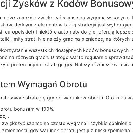
acji Zysków z Kodów Bonusow
może znacznie zwiększyć szanse na wygraną w kasynie. 
ysków. Jednym z elementów takiej strategii jest wybór gie
sji europejskiej) i niektóre automaty do gier oferują lepsz
lić limity strat. Nie należy grać na pieniądze, na których
ykorzystanie wszystkich dostępnych kodów bonusowych. N
ne na różnych grach. Dlatego warto regularnie sprawdzać
zym preferencjom i strategii gry. Należy również zwrócić
Kątem Wymagań Obrotu
ostosować strategię gry do warunków obrotu. Oto kilka 
 obrotu bonusem w 100%.
cji.
by zwiększyć szanse na częste wygrane i szybkie spełnienie
mienności, gdy warunek obrotu jest już bliski spełnienia.