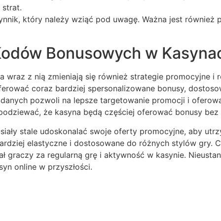
strat.
zynnik, który należy wziąć pod uwagę. Ważna jest również 
i Kodów Bonusowych w Kasyna
 a wraz z nią zmieniają się również strategie promocyjne i
ferować coraz bardziej spersonalizowane bonusy, dostosow
zy danych pozwoli na lepsze targetowanie promocji i oferow
spodziewać, że kasyna będą częściej oferować bonusy bez
iały stale udoskonalać swoje oferty promocyjne, aby utrz
ardziej elastyczne i dostosowane do różnych stylów gry. 
ł graczy za regularną grę i aktywność w kasynie. Nieustan
yn online w przyszłości.