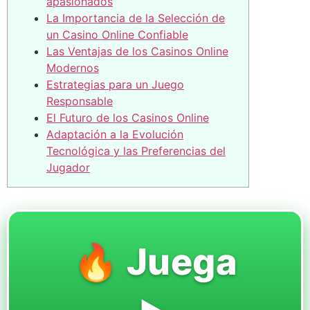
apasionados
La Importancia de la Selección de
un Casino Online Confiable
Las Ventajas de los Casinos Online
Modernos
Estrategias para un Juego
Responsable
El Futuro de los Casinos Online
Adaptación a la Evolución
Tecnológica y las Preferencias del
Jugador
🔥 Juega