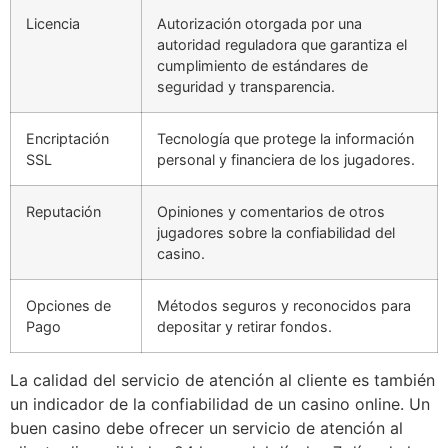
Licencia
Autorización otorgada por una
autoridad reguladora que garantiza el
cumplimiento de estándares de
seguridad y transparencia.
Encriptación
Tecnología que protege la información
SSL
personal y financiera de los jugadores.
Reputación
Opiniones y comentarios de otros
jugadores sobre la confiabilidad del
casino.
Opciones de
Métodos seguros y reconocidos para
Pago
depositar y retirar fondos.
La calidad del servicio de atención al cliente es también
un indicador de la confiabilidad de un casino online. Un
buen casino debe ofrecer un servicio de atención al