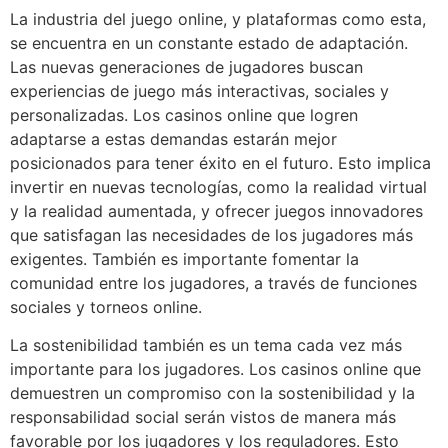
La industria del juego online, y plataformas como esta,
se encuentra en un constante estado de adaptación.
Las nuevas generaciones de jugadores buscan
experiencias de juego más interactivas, sociales y
personalizadas. Los casinos online que logren
adaptarse a estas demandas estarán mejor
posicionados para tener éxito en el futuro. Esto implica
invertir en nuevas tecnologías, como la realidad virtual
y la realidad aumentada, y ofrecer juegos innovadores
que satisfagan las necesidades de los jugadores más
exigentes. También es importante fomentar la
comunidad entre los jugadores, a través de funciones
sociales y torneos online.
La sostenibilidad también es un tema cada vez más
importante para los jugadores. Los casinos online que
demuestren un compromiso con la sostenibilidad y la
responsabilidad social serán vistos de manera más
favorable por los jugadores y los reguladores. Esto