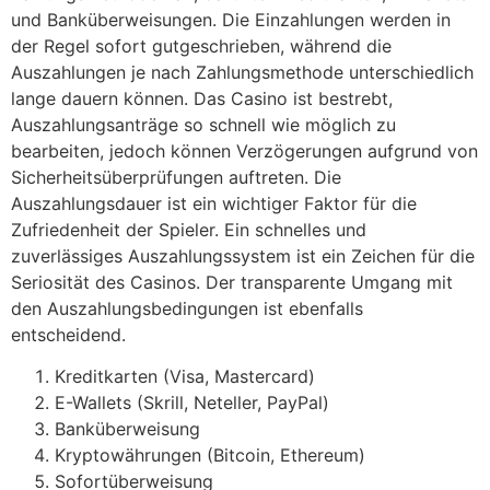
und Banküberweisungen. Die Einzahlungen werden in
der Regel sofort gutgeschrieben, während die
Auszahlungen je nach Zahlungsmethode unterschiedlich
lange dauern können. Das Casino ist bestrebt,
Auszahlungsanträge so schnell wie möglich zu
bearbeiten, jedoch können Verzögerungen aufgrund von
Sicherheitsüberprüfungen auftreten. Die
Auszahlungsdauer ist ein wichtiger Faktor für die
Zufriedenheit der Spieler. Ein schnelles und
zuverlässiges Auszahlungssystem ist ein Zeichen für die
Seriosität des Casinos. Der transparente Umgang mit
den Auszahlungsbedingungen ist ebenfalls
entscheidend.
Kreditkarten (Visa, Mastercard)
E-Wallets (Skrill, Neteller, PayPal)
Banküberweisung
Kryptowährungen (Bitcoin, Ethereum)
Sofortüberweisung