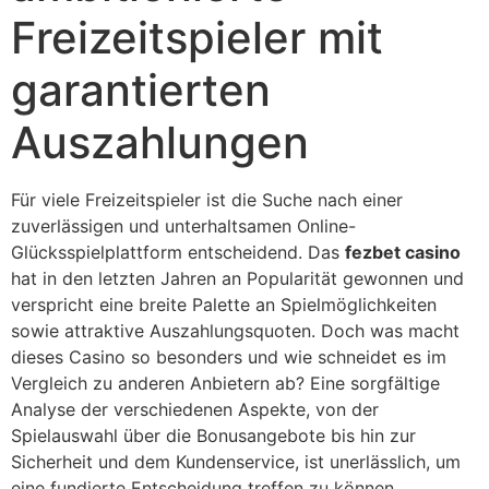
Freizeitspieler mit
garantierten
Auszahlungen
Für viele Freizeitspieler ist die Suche nach einer
zuverlässigen und unterhaltsamen Online-
Glücksspielplattform entscheidend. Das
fezbet casino
hat in den letzten Jahren an Popularität gewonnen und
verspricht eine breite Palette an Spielmöglichkeiten
sowie attraktive Auszahlungsquoten. Doch was macht
dieses Casino so besonders und wie schneidet es im
Vergleich zu anderen Anbietern ab? Eine sorgfältige
Analyse der verschiedenen Aspekte, von der
Spielauswahl über die Bonusangebote bis hin zur
Sicherheit und dem Kundenservice, ist unerlässlich, um
eine fundierte Entscheidung treffen zu können.