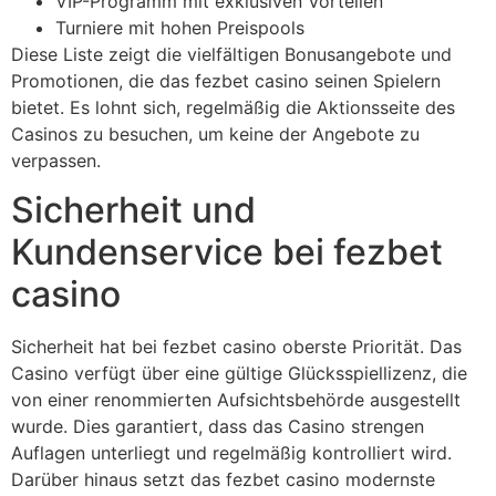
VIP-Programm mit exklusiven Vorteilen
Turniere mit hohen Preispools
Diese Liste zeigt die vielfältigen Bonusangebote und
Promotionen, die das fezbet casino seinen Spielern
bietet. Es lohnt sich, regelmäßig die Aktionsseite des
Casinos zu besuchen, um keine der Angebote zu
verpassen.
Sicherheit und
Kundenservice bei fezbet
casino
Sicherheit hat bei fezbet casino oberste Priorität. Das
Casino verfügt über eine gültige Glücksspiellizenz, die
von einer renommierten Aufsichtsbehörde ausgestellt
wurde. Dies garantiert, dass das Casino strengen
Auflagen unterliegt und regelmäßig kontrolliert wird.
Darüber hinaus setzt das fezbet casino modernste