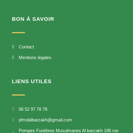
BON Á SAVOIR
Contact
Mentions légales
LIENS UTILES
06 52 97 78 78
pfmdalbarzakh@gmail.com
Pompes Funèbres Musulmanes Al barzakh 186 rue