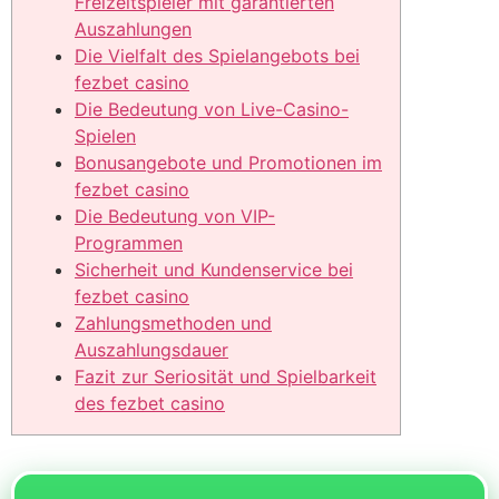
Freizeitspieler mit garantierten
Auszahlungen
Die Vielfalt des Spielangebots bei
fezbet casino
Die Bedeutung von Live-Casino-
Spielen
Bonusangebote und Promotionen im
fezbet casino
Die Bedeutung von VIP-
Programmen
Sicherheit und Kundenservice bei
fezbet casino
Zahlungsmethoden und
Auszahlungsdauer
Fazit zur Seriosität und Spielbarkeit
des fezbet casino