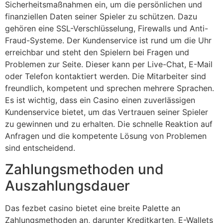
Sicherheitsmaßnahmen ein, um die persönlichen und
finanziellen Daten seiner Spieler zu schützen. Dazu
gehören eine SSL-Verschlüsselung, Firewalls und Anti-
Fraud-Systeme. Der Kundenservice ist rund um die Uhr
erreichbar und steht den Spielern bei Fragen und
Problemen zur Seite. Dieser kann per Live-Chat, E-Mail
oder Telefon kontaktiert werden. Die Mitarbeiter sind
freundlich, kompetent und sprechen mehrere Sprachen.
Es ist wichtig, dass ein Casino einen zuverlässigen
Kundenservice bietet, um das Vertrauen seiner Spieler
zu gewinnen und zu erhalten. Die schnelle Reaktion auf
Anfragen und die kompetente Lösung von Problemen
sind entscheidend.
Zahlungsmethoden und
Auszahlungsdauer
Das fezbet casino bietet eine breite Palette an
Zahlungsmethoden an, darunter Kreditkarten, E-Wallets