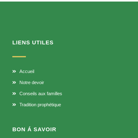
LIENS UTILES
Accueil
Notre devoir
Conseils aux familles
Tradition prophétique
BON Á SAVOIR