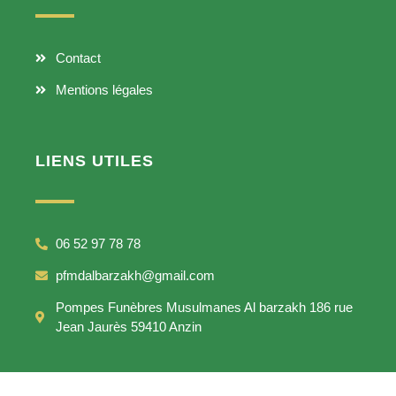
Contact
Mentions légales
LIENS UTILES
06 52 97 78 78
pfmdalbarzakh@gmail.com
Pompes Funèbres Musulmanes Al barzakh 186 rue
Jean Jaurès 59410 Anzin