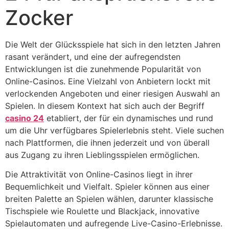
Zocker
Die Welt der Glücksspiele hat sich in den letzten Jahren
rasant verändert, und eine der aufregendsten
Entwicklungen ist die zunehmende Popularität von
Online-Casinos. Eine Vielzahl von Anbietern lockt mit
verlockenden Angeboten und einer riesigen Auswahl an
Spielen. In diesem Kontext hat sich auch der Begriff
casino 24
etabliert, der für ein dynamisches und rund
um die Uhr verfügbares Spielerlebnis steht. Viele suchen
nach Plattformen, die ihnen jederzeit und von überall
aus Zugang zu ihren Lieblingsspielen ermöglichen.
Die Attraktivität von Online-Casinos liegt in ihrer
Bequemlichkeit und Vielfalt. Spieler können aus einer
breiten Palette an Spielen wählen, darunter klassische
Tischspiele wie Roulette und Blackjack, innovative
Spielautomaten und aufregende Live-Casino-Erlebnisse.