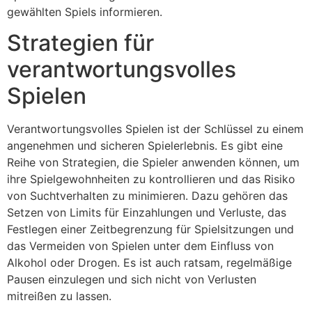
gewählten Spiels informieren.
Strategien für
verantwortungsvolles
Spielen
Verantwortungsvolles Spielen ist der Schlüssel zu einem
angenehmen und sicheren Spielerlebnis. Es gibt eine
Reihe von Strategien, die Spieler anwenden können, um
ihre Spielgewohnheiten zu kontrollieren und das Risiko
von Suchtverhalten zu minimieren. Dazu gehören das
Setzen von Limits für Einzahlungen und Verluste, das
Festlegen einer Zeitbegrenzung für Spielsitzungen und
das Vermeiden von Spielen unter dem Einfluss von
Alkohol oder Drogen. Es ist auch ratsam, regelmäßige
Pausen einzulegen und sich nicht von Verlusten
mitreißen zu lassen.