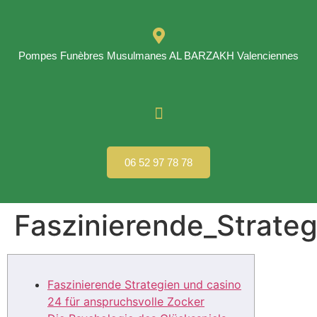
Pompes Funèbres Musulmanes AL BARZAKH Valenciennes
06 52 97 78 78
Faszinierende_Strate
Faszinierende Strategien und casino
24 für anspruchsvolle Zocker