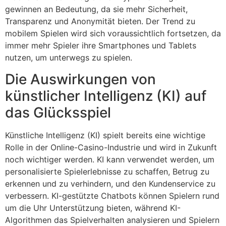
gewinnen an Bedeutung, da sie mehr Sicherheit,
Transparenz und Anonymität bieten. Der Trend zu
mobilem Spielen wird sich voraussichtlich fortsetzen, da
immer mehr Spieler ihre Smartphones und Tablets
nutzen, um unterwegs zu spielen.
Die Auswirkungen von
künstlicher Intelligenz (KI) auf
das Glücksspiel
Künstliche Intelligenz (KI) spielt bereits eine wichtige
Rolle in der Online-Casino-Industrie und wird in Zukunft
noch wichtiger werden. KI kann verwendet werden, um
personalisierte Spielerlebnisse zu schaffen, Betrug zu
erkennen und zu verhindern, und den Kundenservice zu
verbessern. KI-gestützte Chatbots können Spielern rund
um die Uhr Unterstützung bieten, während KI-
Algorithmen das Spielverhalten analysieren und Spielern