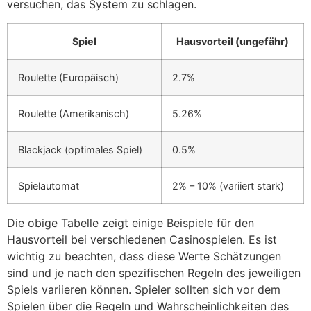
versuchen, das System zu schlagen.
Spiel
Hausvorteil (ungefähr)
Roulette (Europäisch)
2.7%
Roulette (Amerikanisch)
5.26%
Blackjack (optimales Spiel)
0.5%
Spielautomat
2% – 10% (variiert stark)
Die obige Tabelle zeigt einige Beispiele für den
Hausvorteil bei verschiedenen Casinospielen. Es ist
wichtig zu beachten, dass diese Werte Schätzungen
sind und je nach den spezifischen Regeln des jeweiligen
Spiels variieren können. Spieler sollten sich vor dem
Spielen über die Regeln und Wahrscheinlichkeiten des