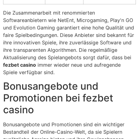
Die Zusammenarbeit mit renommierten
Softwareanbietern wie NetEnt, Microgaming, Play'n GO
und Evolution Gaming garantiert eine hohe Qualität und
faire Spielbedingungen. Diese Anbieter sind bekannt für
ihre innovativen Spiele, ihre zuverlässige Software und
ihre transparenten Algorithmen. Die regelmäßige
Aktualisierung des Spielangebots sorgt dafür, dass bei
fezbet casino
immer wieder neue und aufregende
Spiele verfügbar sind.
Bonusangebote und
Promotionen bei fezbet
casino
Bonusangebote und Promotionen sind ein wichtiger
Bestandteil der Online-Casino-Welt, da sie Spielern