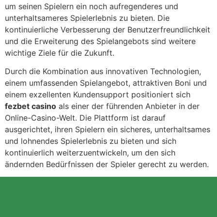
um seinen Spielern ein noch aufregenderes und
unterhaltsameres Spielerlebnis zu bieten. Die
kontinuierliche Verbesserung der Benutzerfreundlichkeit
und die Erweiterung des Spielangebots sind weitere
wichtige Ziele für die Zukunft.
Durch die Kombination aus innovativen Technologien,
einem umfassenden Spielangebot, attraktiven Boni und
einem exzellenten Kundensupport positioniert sich
fezbet casino
als einer der führenden Anbieter in der
Online-Casino-Welt. Die Plattform ist darauf
ausgerichtet, ihren Spielern ein sicheres, unterhaltsames
und lohnendes Spielerlebnis zu bieten und sich
kontinuierlich weiterzuentwickeln, um den sich
ändernden Bedürfnissen der Spieler gerecht zu werden.