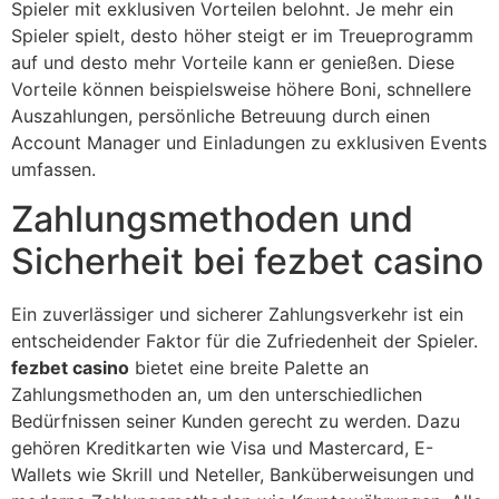
Spieler mit exklusiven Vorteilen belohnt. Je mehr ein
Spieler spielt, desto höher steigt er im Treueprogramm
auf und desto mehr Vorteile kann er genießen. Diese
Vorteile können beispielsweise höhere Boni, schnellere
Auszahlungen, persönliche Betreuung durch einen
Account Manager und Einladungen zu exklusiven Events
umfassen.
Zahlungsmethoden und
Sicherheit bei fezbet casino
Ein zuverlässiger und sicherer Zahlungsverkehr ist ein
entscheidender Faktor für die Zufriedenheit der Spieler.
fezbet casino
bietet eine breite Palette an
Zahlungsmethoden an, um den unterschiedlichen
Bedürfnissen seiner Kunden gerecht zu werden. Dazu
gehören Kreditkarten wie Visa und Mastercard, E-
Wallets wie Skrill und Neteller, Banküberweisungen und