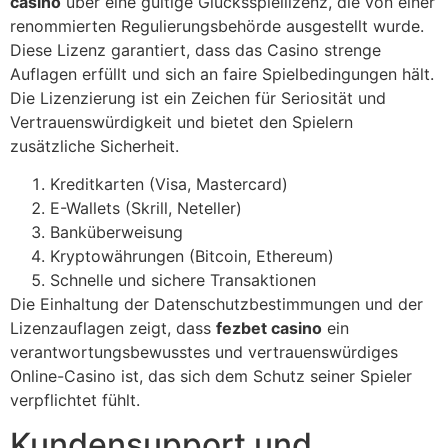
casino
über eine gültige Glücksspiellizenz, die von einer
renommierten Regulierungsbehörde ausgestellt wurde.
Diese Lizenz garantiert, dass das Casino strenge
Auflagen erfüllt und sich an faire Spielbedingungen hält.
Die Lizenzierung ist ein Zeichen für Seriosität und
Vertrauenswürdigkeit und bietet den Spielern
zusätzliche Sicherheit.
Kreditkarten (Visa, Mastercard)
E-Wallets (Skrill, Neteller)
Banküberweisung
Kryptowährungen (Bitcoin, Ethereum)
Schnelle und sichere Transaktionen
Die Einhaltung der Datenschutzbestimmungen und der
Lizenzauflagen zeigt, dass
fezbet casino
ein
verantwortungsbewusstes und vertrauenswürdiges
Online-Casino ist, das sich dem Schutz seiner Spieler
verpflichtet fühlt.
Kundensupport und