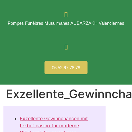
Pompes Funèbres Musulmanes AL BARZAKH Valenciennes
06 52 97 78 78
Exzellente_Gewinncha
Exzellente Gewinnchancen mit
fezbet casino für moderne