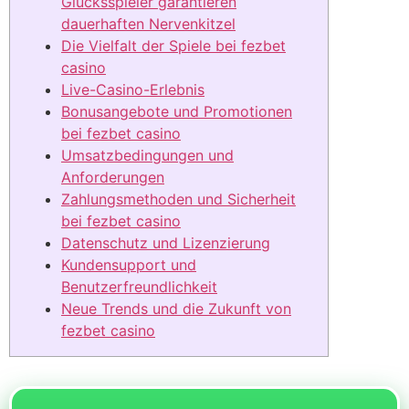
Glücksspieler garantieren
dauerhaften Nervenkitzel
Die Vielfalt der Spiele bei fezbet
casino
Live-Casino-Erlebnis
Bonusangebote und Promotionen
bei fezbet casino
Umsatzbedingungen und
Anforderungen
Zahlungsmethoden und Sicherheit
bei fezbet casino
Datenschutz und Lizenzierung
Kundensupport und
Benutzerfreundlichkeit
Neue Trends und die Zukunft von
fezbet casino