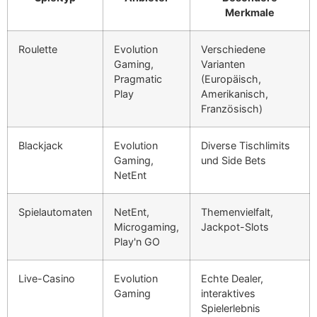
Merkmale
Roulette
Evolution
Verschiedene
Gaming,
Varianten
Pragmatic
(Europäisch,
Play
Amerikanisch,
Französisch)
Blackjack
Evolution
Diverse Tischlimits
Gaming,
und Side Bets
NetEnt
Spielautomaten
NetEnt,
Themenvielfalt,
Microgaming,
Jackpot-Slots
Play'n GO
Live-Casino
Evolution
Echte Dealer,
Gaming
interaktives
Spielerlebnis