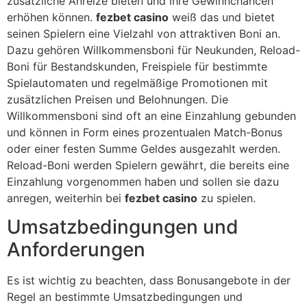
zusätzliche Anreize bieten und ihre Gewinnchancen
erhöhen können.
fezbet casino
weiß das und bietet
seinen Spielern eine Vielzahl von attraktiven Boni an.
Dazu gehören Willkommensboni für Neukunden, Reload-
Boni für Bestandskunden, Freispiele für bestimmte
Spielautomaten und regelmäßige Promotionen mit
zusätzlichen Preisen und Belohnungen. Die
Willkommensboni sind oft an eine Einzahlung gebunden
und können in Form eines prozentualen Match-Bonus
oder einer festen Summe Geldes ausgezahlt werden.
Reload-Boni werden Spielern gewährt, die bereits eine
Einzahlung vorgenommen haben und sollen sie dazu
anregen, weiterhin bei
fezbet casino
zu spielen.
Umsatzbedingungen und
Anforderungen
Es ist wichtig zu beachten, dass Bonusangebote in der
Regel an bestimmte Umsatzbedingungen und