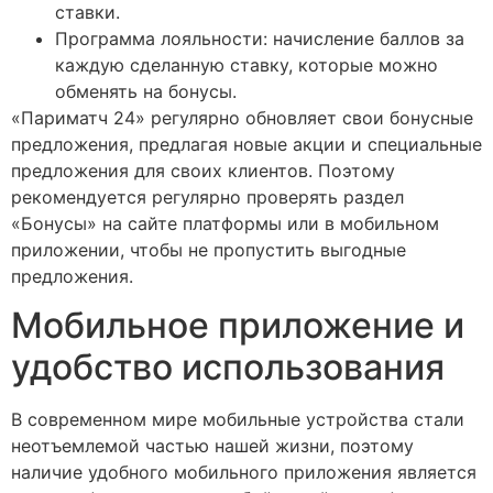
ставки.
Программа лояльности: начисление баллов за
каждую сделанную ставку, которые можно
обменять на бонусы.
«Париматч 24» регулярно обновляет свои бонусные
предложения, предлагая новые акции и специальные
предложения для своих клиентов. Поэтому
рекомендуется регулярно проверять раздел
«Бонусы» на сайте платформы или в мобильном
приложении, чтобы не пропустить выгодные
предложения.
Мобильное приложение и
удобство использования
В современном мире мобильные устройства стали
неотъемлемой частью нашей жизни, поэтому
наличие удобного мобильного приложения является