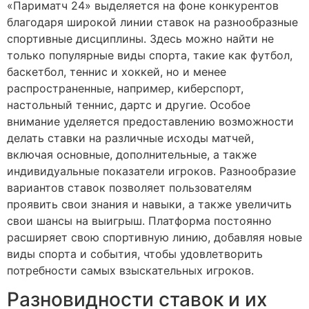
«Париматч 24» выделяется на фоне конкурентов
благодаря широкой линии ставок на разнообразные
спортивные дисциплины. Здесь можно найти не
только популярные виды спорта, такие как футбол,
баскетбол, теннис и хоккей, но и менее
распространенные, например, киберспорт,
настольный теннис, дартс и другие. Особое
внимание уделяется предоставлению возможности
делать ставки на различные исходы матчей,
включая основные, дополнительные, а также
индивидуальные показатели игроков. Разнообразие
вариантов ставок позволяет пользователям
проявить свои знания и навыки, а также увеличить
свои шансы на выигрыш. Платформа постоянно
расширяет свою спортивную линию, добавляя новые
виды спорта и события, чтобы удовлетворить
потребности самых взыскательных игроков.
Разновидности ставок и их