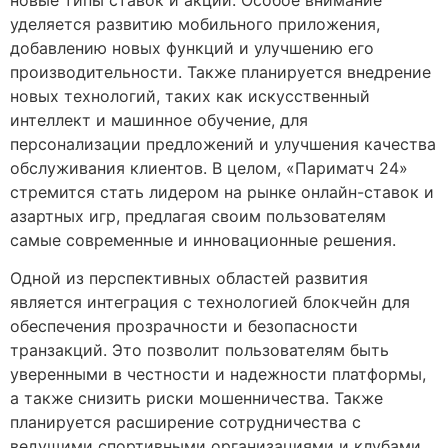
уделяется развитию мобильного приложения,
добавлению новых функций и улучшению его
производительности. Также планируется внедрение
новых технологий, таких как искусственный
интеллект и машинное обучение, для
персонализации предложений и улучшения качества
обслуживания клиентов. В целом, «Париматч 24»
стремится стать лидером на рынке онлайн-ставок и
азартных игр, предлагая своим пользователям
самые современные и инновационные решения.
Одной из перспективных областей развития
является интеграция с технологией блокчейн для
обеспечения прозрачности и безопасности
транзакций. Это позволит пользователям быть
уверенными в честности и надежности платформы,
а также снизить риски мошенничества. Также
планируется расширение сотрудничества с
ведущими спортивными организациями и клубами