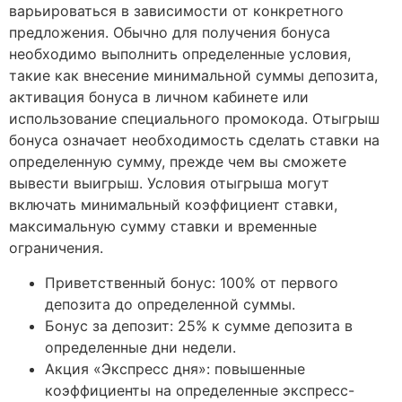
варьироваться в зависимости от конкретного
предложения. Обычно для получения бонуса
необходимо выполнить определенные условия,
такие как внесение минимальной суммы депозита,
активация бонуса в личном кабинете или
использование специального промокода. Отыгрыш
бонуса означает необходимость сделать ставки на
определенную сумму, прежде чем вы сможете
вывести выигрыш. Условия отыгрыша могут
включать минимальный коэффициент ставки,
максимальную сумму ставки и временные
ограничения.
Приветственный бонус: 100% от первого
депозита до определенной суммы.
Бонус за депозит: 25% к сумме депозита в
определенные дни недели.
Акция «Экспресс дня»: повышенные
коэффициенты на определенные экспресс-