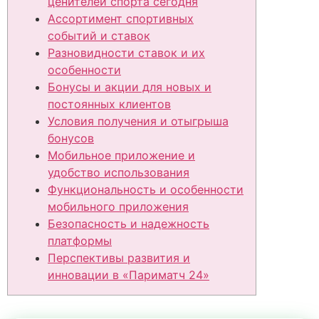
ценителей спорта сегодня
Ассортимент спортивных
событий и ставок
Разновидности ставок и их
особенности
Бонусы и акции для новых и
постоянных клиентов
Условия получения и отыгрыша
бонусов
Мобильное приложение и
удобство использования
Функциональность и особенности
мобильного приложения
Безопасность и надежность
платформы
Перспективы развития и
инновации в «Париматч 24»