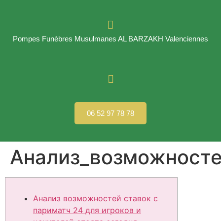
Pompes Funèbres Musulmanes AL BARZAKH Valenciennes
06 52 97 78 78
Анализ_возможносте
Анализ возможностей ставок с
париматч 24 для игроков и