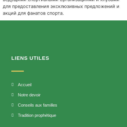
для предоставления эксклюзивных предложений и
акций для фанатов спорта.
LIENS UTILES
Accueil
Notre devoir
Conseils aux familles
Tradition prophétique