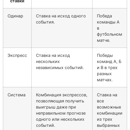
ставки
Одинар
Ставка на исход одного
Победа
события.
команды А
в
футбольном
матче.
Экспресс
Ставка на исход
Победы
нескольких
команд А, Б
независимых событий.
и В в трех
разных
матчах.
Система
Комбинация экспрессов,
Ставка на
позволяющая получить
все
выигрыш даже при
возможные
неправильном прогнозе
комбинации
одного или нескольких
из трех
событий.
выбранных