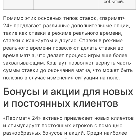
событий.
Помимо этих основных типов ставок, «париматч
24» предлагает различные дополнительные опции,
такие как ставки в режиме реального времени,
ставки с кэш-аутом и другие. Ставки в режиме
реального времени позволяют делать ставки во
время матча, что делает процесс игры еще более
захватывающим. Кэш-аут позволяет вернуть часть
суммы ставки до окончания матча, что может быть
полезно в случае изменения ситуации на поле.
Бонусы и акции для новых
и постоянных клиентов
«Париматч 24» активно привлекает новых клиентов
и стимулирует постоянных игроков с помощью
разнообразных бонусов и акций. Среди наиболее