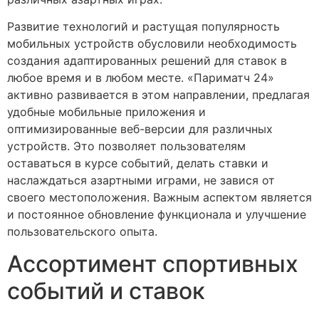
Развитие технологий и растущая популярность
мобильных устройств обусловили необходимость
создания адаптированных решений для ставок в
любое время и в любом месте. «Париматч 24»
активно развивается в этом направлении, предлагая
удобные мобильные приложения и
оптимизированные веб-версии для различных
устройств. Это позволяет пользователям
оставаться в курсе событий, делать ставки и
наслаждаться азартными играми, не завися от
своего местоположения. Важным аспектом является
и постоянное обновление функционала и улучшение
пользовательского опыта.
Ассортимент спортивных
событий и ставок