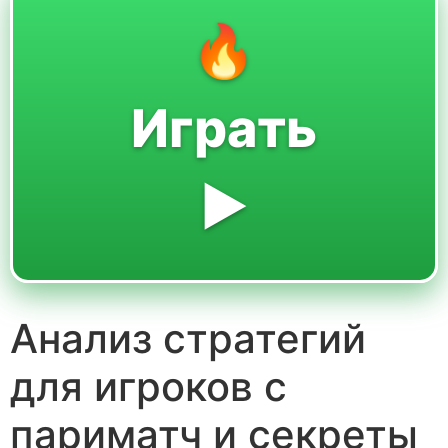
🔥
Играть
▶️
Анализ стратегий
для игроков с
париматч и секреты