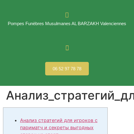
Pompes Funèbres Musulmanes AL BARZAKH Valenciennes
06 52 97 78 78
Анализ_стратегий_д
Анализ стратегий для игроков с
париматч и секреты выгодных