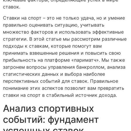
ставок.
Ставки на спорт – это не только удача, но и умение
правильно оценивать ситуацию, учитывать
множество факторов и использовать эффективные
стратегии. В этой статье мы рассмотрим различные
подходы к ставкам, которые помогут вам
принимать взвешенные решения и повысить свою
прибыльность на платформе «париматч». Мы также
затронем вопросы управления банкроллом, анализа
статистических данных и выбора наиболее
перспективных событий для ставок. Правильное
понимание этих аспектов позволит вам превратить
ставки на спорт в стабильный источник дохода.
Анализ спортивных
событий: фундамент
успешных ставок