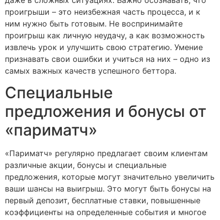
проигрыши – это неизбежная часть процесса, и к
ним нужно быть готовым. Не воспринимайте
проигрыш как личную неудачу, а как возможность
извлечь урок и улучшить свою стратегию. Умение
признавать свои ошибки и учиться на них – одно из
самых важных качеств успешного беттора.
Специальные
предложения и бонусы от
«париматч»
«Париматч» регулярно предлагает своим клиентам
различные акции, бонусы и специальные
предложения, которые могут значительно увеличить
ваши шансы на выигрыш. Это могут быть бонусы на
первый депозит, бесплатные ставки, повышенные
коэффициенты на определенные события и многое