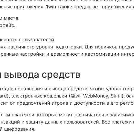
ьные приложения, 1win также предлагает приложения д
м месте.
рфейс.
ьность пользователей.
лях различного уровня подготовки. Для новичков пре
иренные настройки и возможности кастомизации интер
 вывода средств
одов пополнения и вывода средств, чтобы удовлетвори
ard), электронные кошельки (Qiwi, WebMoney, Skrill), 
сит от предпочтений игрока и доступности в его регио
отки платежей, которые могут различаться в зависимо
анзакций и защиту данных пользователей. Все платежи
й шифрования.