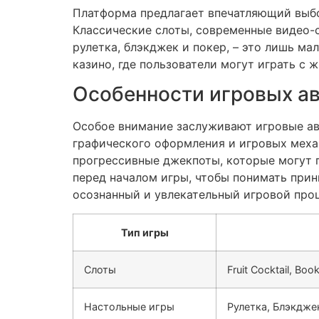
Платформа предлагает впечатляющий выбор
Классические слоты, современные видео-
рулетка, блэкджек и покер, – это лишь мал
казино, где пользователи могут играть с
Особенности игровых а
Особое внимание заслуживают игровые ав
графического оформления и игровых механ
прогрессивные джекпоты, которые могут 
перед началом игры, чтобы понимать при
осознанный и увлекательный игровой проц
Тип игры
Слоты
Fruit Cocktail, Bo
Настольные игры
Рулетка, Блэкдже