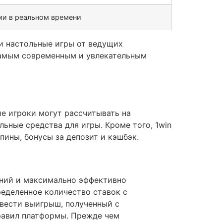
ми в реальном времени
 и настольные игры от ведущих
 самым современным и увлекательным
е игроки могут рассчитывать на
ьные средства для игры. Кроме того, 1win
пины, бонусы за депозит и кэшбэк.
ений и максимально эффективно
еделенное количество ставок с
вести выигрыш, полученный с
правил платформы. Прежде чем