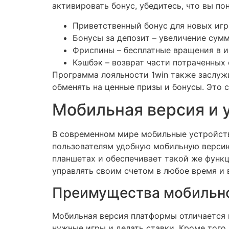
активировать бонус, убедитесь, что вы по
Приветственный бонус для новых игр
Бонусы за депозит – увеличение сумм
Фриспины – бесплатные вращения в и
Кэшбэк – возврат части потраченных 
Программа лояльности 1win также заслуж
обменять на ценные призы и бонусы. Это 
Мобильная версия и 
В современном мире мобильные устройств
пользователям удобную мобильную версию
планшетах и обеспечивает такой же функци
управлять своим счетом в любое время и 
Преимущества мобильн
Мобильная версия платформы отличается 
нужные игры и делать ставки. Кроме того