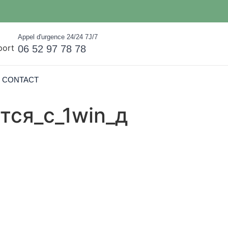
Appel d'urgence 24/24 7J/7
06 52 97 78 78
CONTACT
ся_с_1win_д