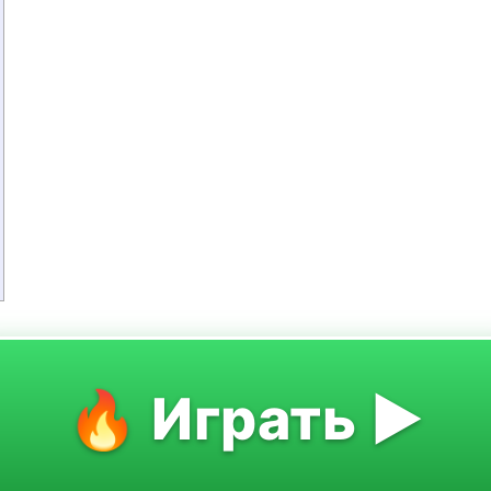
🔥 Играть ▶️