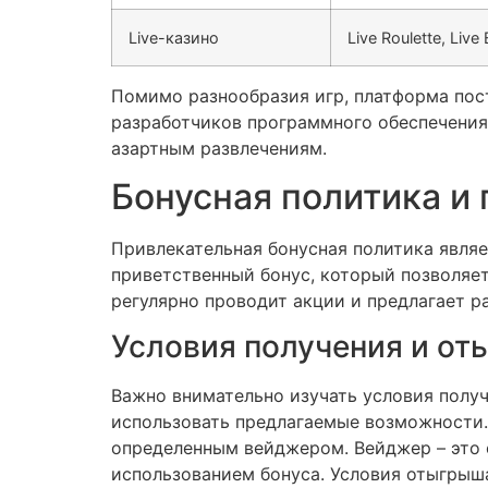
Live-казино
Live Roulette, Live
Помимо разнообразия игр, платформа пост
разработчиков программного обеспечения.
азартным развлечениям.
Бонусная политика и
Привлекательная бонусная политика явля
приветственный бонус, который позволяет
регулярно проводит акции и предлагает р
Условия получения и от
Важно внимательно изучать условия полу
использовать предлагаемые возможности.
определенным вейджером. Вейджер – это 
использованием бонуса. Условия отыгрыша