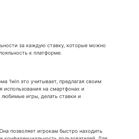
льности за каждую ставку, которые можно
лояльность к платформе.
а 1win это учитывает, предлагая своим
я использования на смартфонах и
в любимые игры, делать ставки и
Она позволяет игрокам быстро находить
 и конфиденциальность пользователей. Для