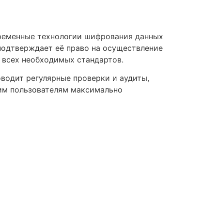
временные технологии шифрования данных
подтверждает её право на осуществление
е всех необходимых стандартов.
водит регулярные проверки и аудиты,
оим пользователям максимально