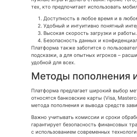
тех, кто предпочитает использовать мобил
Доступность в любое время и в любо
Удобный и интуитивно понятный инте
Высокая скорость загрузки и работы.
Безопасность данных и конфиденциал
Платформа также заботится о пользовате
подсказки, а для опытных игроков – расш
удобной для всех.
Методы пополнения и
Платформа предлагает широкий выбор мет
относятся банковские карты (Visa, Masterc
метода пополнения и вывода средств зави
Важно учитывать комиссии и сроки обраб
гарантирует безопасность финансовых тр
с использованием современных технологи