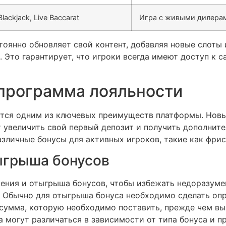
 Blackjack, Live Baccarat
Игра с живыми дилера
оянно обновляет свой контент, добавляя новые слоты
 Это гарантирует, что игроки всегда имеют доступ к
 программа лояльности
ется одним из ключевых преимуществ платформы. Новы
 увеличить свой первый депозит и получить дополнител
азличные бонусы для активных игроков, такие как фрис
ыгрыша бонусов
чения и отыгрыша бонусов, чтобы избежать недоразум
 Обычно для отыгрыша бонуса необходимо сделать опр
сумма, которую необходимо поставить, прежде чем вы
 могут различаться в зависимости от типа бонуса и 