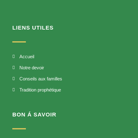
LIENS UTILES
Accueil
Notre devoir
Conseils aux familles
Tradition prophétique
BON Á SAVOIR