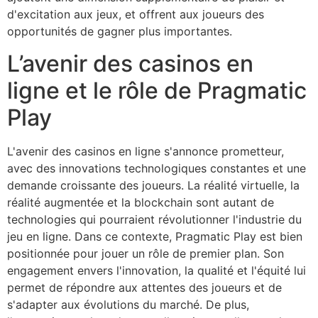
d'excitation aux jeux, et offrent aux joueurs des
opportunités de gagner plus importantes.
L’avenir des casinos en
ligne et le rôle de Pragmatic
Play
L'avenir des casinos en ligne s'annonce prometteur,
avec des innovations technologiques constantes et une
demande croissante des joueurs. La réalité virtuelle, la
réalité augmentée et la blockchain sont autant de
technologies qui pourraient révolutionner l'industrie du
jeu en ligne. Dans ce contexte, Pragmatic Play est bien
positionnée pour jouer un rôle de premier plan. Son
engagement envers l'innovation, la qualité et l'équité lui
permet de répondre aux attentes des joueurs et de
s'adapter aux évolutions du marché. De plus,