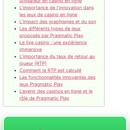
utilisateur en casino en ligne
L'importance de l'innovation dans
les jeux de casino en ligne
L'impact des graphismes et du son
Les différents types de jeux
proposés par Pragmatic Play
Le live casino : une expérience
immersive
L'importance du taux de retour au
joueur (RTP)
Comment le RTP est calculé
Les fonctionnalités innovantes des
jeux Pragmatic Play
L’avenir des casinos en ligne et le
rôle de Pragmatic Play