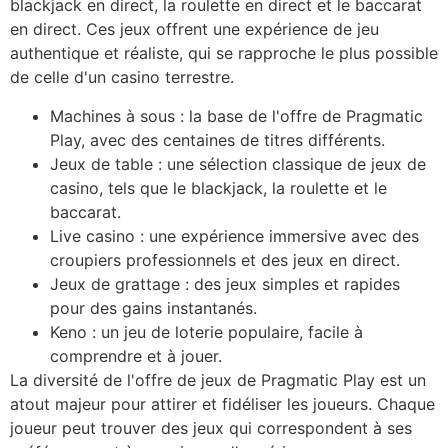
blackjack en direct, la roulette en direct et le baccarat
en direct. Ces jeux offrent une expérience de jeu
authentique et réaliste, qui se rapproche le plus possible
de celle d'un casino terrestre.
Machines à sous : la base de l'offre de Pragmatic
Play, avec des centaines de titres différents.
Jeux de table : une sélection classique de jeux de
casino, tels que le blackjack, la roulette et le
baccarat.
Live casino : une expérience immersive avec des
croupiers professionnels et des jeux en direct.
Jeux de grattage : des jeux simples et rapides
pour des gains instantanés.
Keno : un jeu de loterie populaire, facile à
comprendre et à jouer.
La diversité de l'offre de jeux de Pragmatic Play est un
atout majeur pour attirer et fidéliser les joueurs. Chaque
joueur peut trouver des jeux qui correspondent à ses