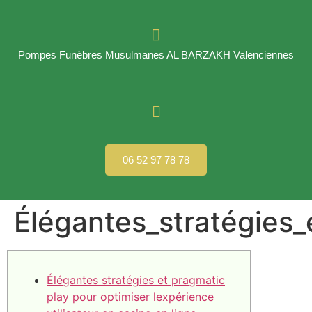
Pompes Funèbres Musulmanes AL BARZAKH Valenciennes
06 52 97 78 78
Élégantes_stratégies_
Élégantes stratégies et pragmatic
play pour optimiser lexpérience