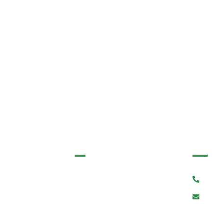
S
BON Á SAVOIR
LIENS
Contact
06 5
Mentions légales
pfmd
milles
Pomp