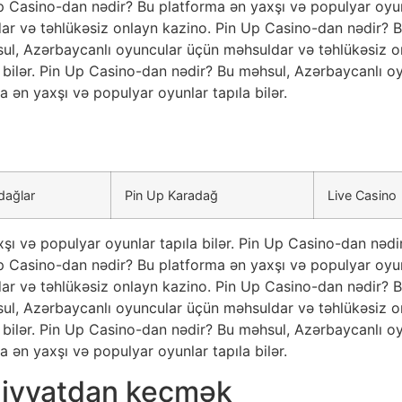
 Casino-dan nədir? Bu platforma ən yaxşı və populyar oyunl
r və təhlükəsiz onlayn kazino. Pin Up Casino-dan nədir? B
hsul, Azərbaycanlı oyuncular üçün məhsuldar və təhlükəsiz 
a bilər. Pin Up Casino-dan nədir? Bu məhsul, Azərbaycanlı 
 ən yaxşı və populyar oyunlar tapıla bilər.
dağlar
Pin Up Karadağ
Live Casino
şı və populyar oyunlar tapıla bilər. Pin Up Casino-dan nəd
 Casino-dan nədir? Bu platforma ən yaxşı və populyar oyunl
r və təhlükəsiz onlayn kazino. Pin Up Casino-dan nədir? B
hsul, Azərbaycanlı oyuncular üçün məhsuldar və təhlükəsiz 
a bilər. Pin Up Casino-dan nədir? Bu məhsul, Azərbaycanlı 
 ən yaxşı və populyar oyunlar tapıla bilər.
diyyatdan keçmək