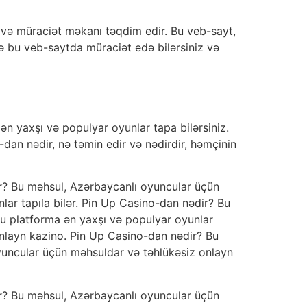
və müraciət məkanı təqdim edir. Bu veb-sayt,
lə bu veb-saytda müraciət edə bilərsiniz və
n yaxşı və populyar oyunlar tapa bilərsiniz.
an nədir, nə təmin edir və nədirdir, həmçinin
ir? Bu məhsul, Azərbaycanlı oyuncular üçün
ar tapıla bilər. Pin Up Casino-dan nədir? Bu
u platforma ən yaxşı və populyar oyunlar
onlayn kazino. Pin Up Casino-dan nədir? Bu
oyuncular üçün məhsuldar və təhlükəsiz onlayn
ir? Bu məhsul, Azərbaycanlı oyuncular üçün