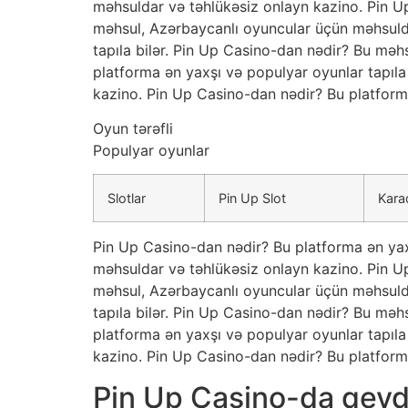
məhsuldar və təhlükəsiz onlayn kazino. Pin Up
məhsul, Azərbaycanlı oyuncular üçün məhsulda
tapıla bilər. Pin Up Casino-dan nədir? Bu mə
platforma ən yaxşı və populyar oyunlar tapıl
kazino. Pin Up Casino-dan nədir? Bu platforma
Oyun tərəfli
Populyar oyunlar
Slotlar
Pin Up Slot
Kara
Pin Up Casino-dan nədir? Bu platforma ən yax
məhsuldar və təhlükəsiz onlayn kazino. Pin Up
məhsul, Azərbaycanlı oyuncular üçün məhsulda
tapıla bilər. Pin Up Casino-dan nədir? Bu mə
platforma ən yaxşı və populyar oyunlar tapıl
kazino. Pin Up Casino-dan nədir? Bu platforma
Pin Up Casino-da qey