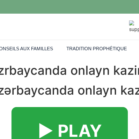
ONSEILS AUX FAMILLES
TRADITION PROPHÉTIQUE
Azrbaycanda onlayn kaz
Azərbaycanda onlayn ka
▶️ PLAY