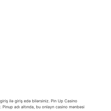
iş ilə giriş edə bilərsiniz. Pin Up Casino
. Pinup adı altında, bu onlayn casino mənbəsi