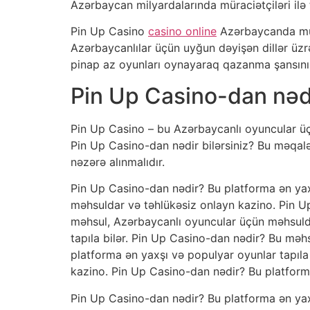
Azərbaycan milyardalarında müraciətçiləri ilə t
Pin Up Casino
casino online
Azərbaycanda mür
Azərbaycanlılar üçün uyğun dəyişən dillər üzr
pinap az oyunları oynayaraq qazanma şansını ar
Pin Up Casino-dan nədi
Pin Up Casino – bu Azərbaycanlı oyuncular üç
Pin Up Casino-dan nədir bilərsiniz? Bu məqal
nəzərə alınmalıdır.
Pin Up Casino-dan nədir? Bu platforma ən yax
məhsuldar və təhlükəsiz onlayn kazino. Pin Up
məhsul, Azərbaycanlı oyuncular üçün məhsulda
tapıla bilər. Pin Up Casino-dan nədir? Bu mə
platforma ən yaxşı və populyar oyunlar tapıl
kazino. Pin Up Casino-dan nədir? Bu platforma
Pin Up Casino-dan nədir? Bu platforma ən yax