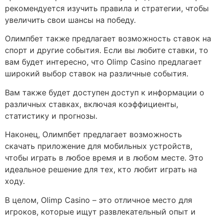
рекомендуется изучить правила и стратегии, чтобы
увеличить свои шансы на победу.
Олимпбет также предлагает возможность ставок на
спорт и другие события. Если вы любите ставки, то
вам будет интересно, что Olimp Casino предлагает
широкий выбор ставок на различные события.
Вам также будет доступен доступ к информации о
различных ставках, включая коэффициенты,
статистику и прогнозы.
Наконец, Олимпбет предлагает возможность
скачать приложение для мобильных устройств,
чтобы играть в любое время и в любом месте. Это
идеальное решение для тех, кто любит играть на
ходу.
В целом, Olimp Casino – это отличное место для
игроков, которые ищут развлекательный опыт и