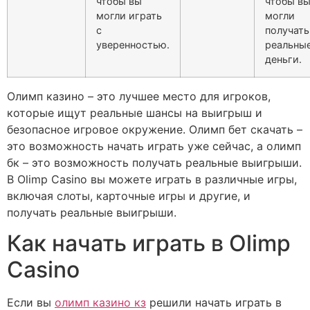
чтобы вы
чтобы в
могли играть
могли
с
получать
уверенностью.
реальны
деньги.
Олимп казино – это лучшее место для игроков,
которые ищут реальные шансы на выигрыш и
безопасное игровое окружение. Олимп бет скачать –
это возможность начать играть уже сейчас, а олимп
бк – это возможность получать реальные выигрыши.
В Olimp Casino вы можете играть в различные игры,
включая слоты, карточные игры и другие, и
получать реальные выигрыши.
Как начать играть в Olimp
Casino
Если вы
олимп казино кз
решили начать играть в