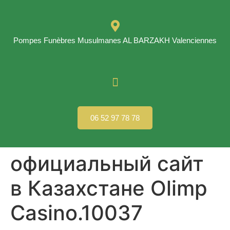
Pompes Funèbres Musulmanes AL BARZAKH Valenciennes
06 52 97 78 78
официальный сайт
в Казахстане Olimp
Casino.10037