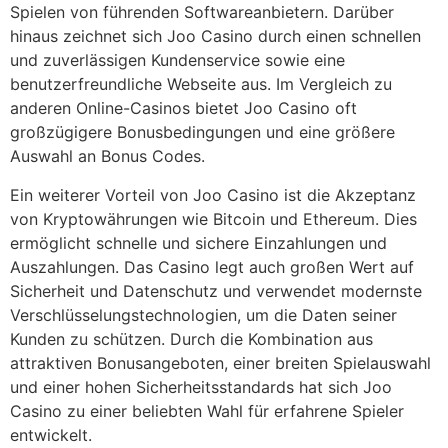
Spielen von führenden Softwareanbietern. Darüber
hinaus zeichnet sich Joo Casino durch einen schnellen
und zuverlässigen Kundenservice sowie eine
benutzerfreundliche Webseite aus. Im Vergleich zu
anderen Online-Casinos bietet Joo Casino oft
großzügigere Bonusbedingungen und eine größere
Auswahl an Bonus Codes.
Ein weiterer Vorteil von Joo Casino ist die Akzeptanz
von Kryptowährungen wie Bitcoin und Ethereum. Dies
ermöglicht schnelle und sichere Einzahlungen und
Auszahlungen. Das Casino legt auch großen Wert auf
Sicherheit und Datenschutz und verwendet modernste
Verschlüsselungstechnologien, um die Daten seiner
Kunden zu schützen. Durch die Kombination aus
attraktiven Bonusangeboten, einer breiten Spielauswahl
und einer hohen Sicherheitsstandards hat sich Joo
Casino zu einer beliebten Wahl für erfahrene Spieler
entwickelt.