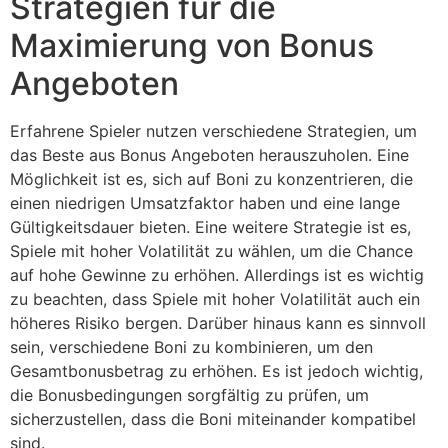
Strategien für die
Maximierung von Bonus
Angeboten
Erfahrene Spieler nutzen verschiedene Strategien, um
das Beste aus Bonus Angeboten herauszuholen. Eine
Möglichkeit ist es, sich auf Boni zu konzentrieren, die
einen niedrigen Umsatzfaktor haben und eine lange
Gültigkeitsdauer bieten. Eine weitere Strategie ist es,
Spiele mit hoher Volatilität zu wählen, um die Chance
auf hohe Gewinne zu erhöhen. Allerdings ist es wichtig
zu beachten, dass Spiele mit hoher Volatilität auch ein
höheres Risiko bergen. Darüber hinaus kann es sinnvoll
sein, verschiedene Boni zu kombinieren, um den
Gesamtbonusbetrag zu erhöhen. Es ist jedoch wichtig,
die Bonusbedingungen sorgfältig zu prüfen, um
sicherzustellen, dass die Boni miteinander kompatibel
sind.