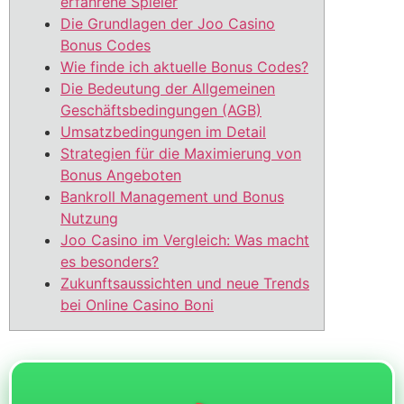
erfahrene Spieler
Die Grundlagen der Joo Casino
Bonus Codes
Wie finde ich aktuelle Bonus Codes?
Die Bedeutung der Allgemeinen
Geschäftsbedingungen (AGB)
Umsatzbedingungen im Detail
Strategien für die Maximierung von
Bonus Angeboten
Bankroll Management und Bonus
Nutzung
Joo Casino im Vergleich: Was macht
es besonders?
Zukunftsaussichten und neue Trends
bei Online Casino Boni