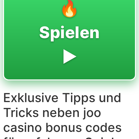
🔥
Spielen
▶️
Exklusive Tipps und
Tricks neben joo
casino bonus codes