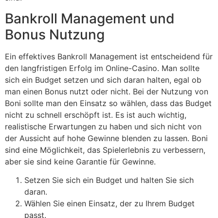
Bankroll Management und
Bonus Nutzung
Ein effektives Bankroll Management ist entscheidend für
den langfristigen Erfolg im Online-Casino. Man sollte
sich ein Budget setzen und sich daran halten, egal ob
man einen Bonus nutzt oder nicht. Bei der Nutzung von
Boni sollte man den Einsatz so wählen, dass das Budget
nicht zu schnell erschöpft ist. Es ist auch wichtig,
realistische Erwartungen zu haben und sich nicht von
der Aussicht auf hohe Gewinne blenden zu lassen. Boni
sind eine Möglichkeit, das Spielerlebnis zu verbessern,
aber sie sind keine Garantie für Gewinne.
Setzen Sie sich ein Budget und halten Sie sich
daran.
Wählen Sie einen Einsatz, der zu Ihrem Budget
passt.