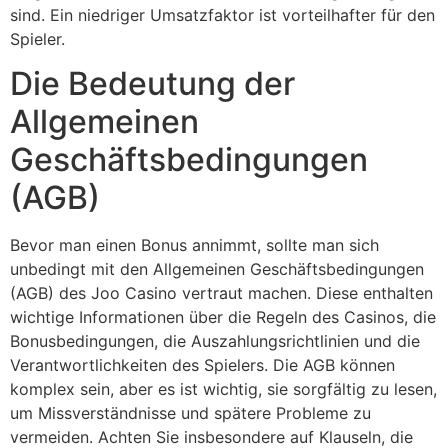
sind. Ein niedriger Umsatzfaktor ist vorteilhafter für den
Spieler.
Die Bedeutung der
Allgemeinen
Geschäftsbedingungen
(AGB)
Bevor man einen Bonus annimmt, sollte man sich
unbedingt mit den Allgemeinen Geschäftsbedingungen
(AGB) des Joo Casino vertraut machen. Diese enthalten
wichtige Informationen über die Regeln des Casinos, die
Bonusbedingungen, die Auszahlungsrichtlinien und die
Verantwortlichkeiten des Spielers. Die AGB können
komplex sein, aber es ist wichtig, sie sorgfältig zu lesen,
um Missverständnisse und spätere Probleme zu
vermeiden. Achten Sie insbesondere auf Klauseln, die