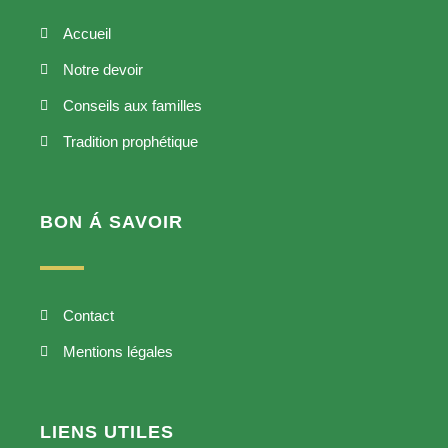
Accueil
Notre devoir
Conseils aux familles
Tradition prophétique
BON Á SAVOIR
Contact
Mentions légales
LIENS UTILES