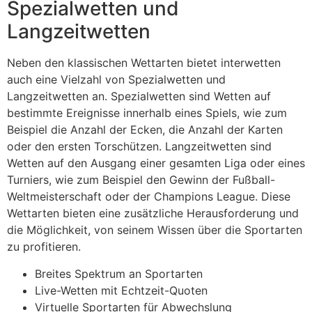
Spezialwetten und
Langzeitwetten
Neben den klassischen Wettarten bietet interwetten
auch eine Vielzahl von Spezialwetten und
Langzeitwetten an. Spezialwetten sind Wetten auf
bestimmte Ereignisse innerhalb eines Spiels, wie zum
Beispiel die Anzahl der Ecken, die Anzahl der Karten
oder den ersten Torschützen. Langzeitwetten sind
Wetten auf den Ausgang einer gesamten Liga oder eines
Turniers, wie zum Beispiel den Gewinn der Fußball-
Weltmeisterschaft oder der Champions League. Diese
Wettarten bieten eine zusätzliche Herausforderung und
die Möglichkeit, von seinem Wissen über die Sportarten
zu profitieren.
Breites Spektrum an Sportarten
Live-Wetten mit Echtzeit-Quoten
Virtuelle Sportarten für Abwechslung