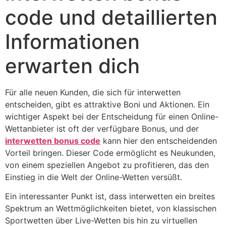
code und detaillierten
Informationen
erwarten dich
Für alle neuen Kunden, die sich für interwetten
entscheiden, gibt es attraktive Boni und Aktionen. Ein
wichtiger Aspekt bei der Entscheidung für einen Online-
Wettanbieter ist oft der verfügbare Bonus, und der
interwetten bonus code
kann hier den entscheidenden
Vorteil bringen. Dieser Code ermöglicht es Neukunden,
von einem speziellen Angebot zu profitieren, das den
Einstieg in die Welt der Online-Wetten versüßt.
Ein interessanter Punkt ist, dass interwetten ein breites
Spektrum an Wettmöglichkeiten bietet, von klassischen
Sportwetten über Live-Wetten bis hin zu virtuellen