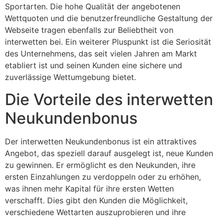
Sportarten. Die hohe Qualität der angebotenen
Wettquoten und die benutzerfreundliche Gestaltung der
Webseite tragen ebenfalls zur Beliebtheit von
interwetten bei. Ein weiterer Pluspunkt ist die Seriosität
des Unternehmens, das seit vielen Jahren am Markt
etabliert ist und seinen Kunden eine sichere und
zuverlässige Wettumgebung bietet.
Die Vorteile des interwetten
Neukundenbonus
Der interwetten Neukundenbonus ist ein attraktives
Angebot, das speziell darauf ausgelegt ist, neue Kunden
zu gewinnen. Er ermöglicht es den Neukunden, ihre
ersten Einzahlungen zu verdoppeln oder zu erhöhen,
was ihnen mehr Kapital für ihre ersten Wetten
verschafft. Dies gibt den Kunden die Möglichkeit,
verschiedene Wettarten auszuprobieren und ihre