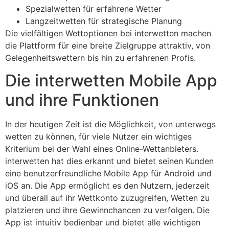
Spezialwetten für erfahrene Wetter
Langzeitwetten für strategische Planung
Die vielfältigen Wettoptionen bei interwetten machen
die Plattform für eine breite Zielgruppe attraktiv, von
Gelegenheitswettern bis hin zu erfahrenen Profis.
Die interwetten Mobile App
und ihre Funktionen
In der heutigen Zeit ist die Möglichkeit, von unterwegs
wetten zu können, für viele Nutzer ein wichtiges
Kriterium bei der Wahl eines Online-Wettanbieters.
interwetten hat dies erkannt und bietet seinen Kunden
eine benutzerfreundliche Mobile App für Android und
iOS an. Die App ermöglicht es den Nutzern, jederzeit
und überall auf ihr Wettkonto zuzugreifen, Wetten zu
platzieren und ihre Gewinnchancen zu verfolgen. Die
App ist intuitiv bedienbar und bietet alle wichtigen