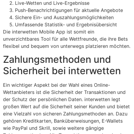
Live-Wetten und Live-Ergebnisse
Push-Benachrichtigungen für aktuelle Angebote
Sichere Ein- und Auszahlungsmöglichkeiten
Umfassende Statistik- und Ergebnisübersicht
Die interwetten Mobile App ist somit ein
unverzichtbares Tool für alle Wettfreunde, die ihre Bets
flexibel und bequem von unterwegs platzieren möchten.
Zahlungsmethoden und
Sicherheit bei interwetten
Ein wichtiger Aspekt bei der Wahl eines Online-
Wettanbieters ist die Sicherheit der Transaktionen und
der Schutz der persönlichen Daten. interwetten legt
großen Wert auf die Sicherheit seiner Kunden und bietet
eine Vielzahl von sicheren Zahlungsmethoden an. Dazu
gehören Kreditkarten, Banküberweisungen, E-Wallets
wie PayPal und Skrill, sowie weitere gängige