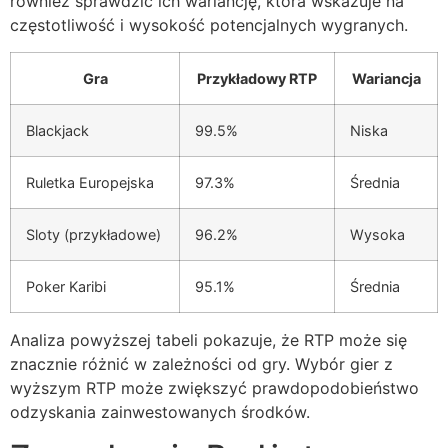
również sprawdzić ich wariancję, która wskazuje na
częstotliwość i wysokość potencjalnych wygranych.
Gra
Przykładowy RTP
Wariancja
Blackjack
99.5%
Niska
Ruletka Europejska
97.3%
Średnia
Sloty (przykładowe)
96.2%
Wysoka
Poker Karibi
95.1%
Średnia
Analiza powyższej tabeli pokazuje, że RTP może się
znacznie różnić w zależności od gry. Wybór gier z
wyższym RTP może zwiększyć prawdopodobieństwo
odzyskania zainwestowanych środków.