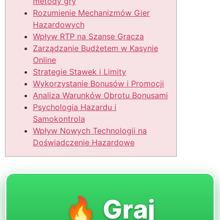
metody gry
Rozumienie Mechanizmów Gier
Hazardowych
Wpływ RTP na Szanse Gracza
Zarządzanie Budżetem w Kasynie
Online
Strategie Stawek i Limity
Wykorzystanie Bonusów i Promocji
Analiza Warunków Obrotu Bonusami
Psychologia Hazardu i
Samokontrola
Wpływ Nowych Technologii na
Doświadczenie Hazardowe
🔥 Graj