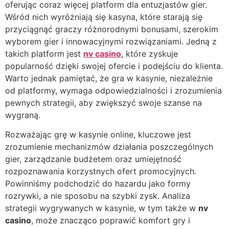
oferując coraz więcej platform dla entuzjastów gier.
Wśród nich wyróżniają się kasyna, które starają się
przyciągnąć graczy różnorodnymi bonusami, szerokim
wyborem gier i innowacyjnymi rozwiązaniami. Jedną z
takich platform jest
nv casino
, które zyskuje
popularność dzięki swojej ofercie i podejściu do klienta.
Warto jednak pamiętać, że gra w kasynie, niezależnie
od platformy, wymaga odpowiedzialności i zrozumienia
pewnych strategii, aby zwiększyć swoje szanse na
wygraną.
Rozważając grę w kasynie online, kluczowe jest
zrozumienie mechanizmów działania poszczególnych
gier, zarządzanie budżetem oraz umiejętność
rozpoznawania korzystnych ofert promocyjnych.
Powinniśmy podchodzić do hazardu jako formy
rozrywki, a nie sposobu na szybki zysk. Analiza
strategii wygrywanych w kasynie, w tym także w
nv
casino
, może znacząco poprawić komfort gry i