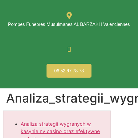
Pompes Funèbres Musulmanes AL BARZAKH Valenciennes
06 52 97 78 78
Analiza_strategii_wy
Analiza strategii wygranych w
kasynie nv casino oraz efektywne