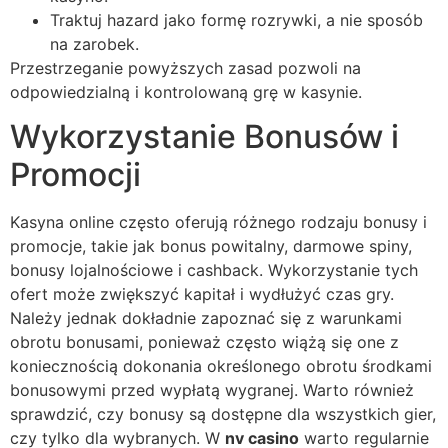
Traktuj hazard jako formę rozrywki, a nie sposób
na zarobek.
Przestrzeganie powyższych zasad pozwoli na
odpowiedzialną i kontrolowaną grę w kasynie.
Wykorzystanie Bonusów i
Promocji
Kasyna online często oferują różnego rodzaju bonusy i
promocje, takie jak bonus powitalny, darmowe spiny,
bonusy lojalnościowe i cashback. Wykorzystanie tych
ofert może zwiększyć kapitał i wydłużyć czas gry.
Należy jednak dokładnie zapoznać się z warunkami
obrotu bonusami, ponieważ często wiążą się one z
koniecznością dokonania określonego obrotu środkami
bonusowymi przed wypłatą wygranej. Warto również
sprawdzić, czy bonusy są dostępne dla wszystkich gier,
czy tylko dla wybranych. W
nv casino
warto regularnie