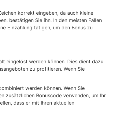
Zeichen korrekt eingeben, da auch kleine
, bestätigen Sie ihn. In den meisten Fällen
ine Einzahlung tätigen, um den Bonus zu
lt eingelöst werden können. Dies dient dazu,
usangeboten zu profitieren. Wenn Sie
 kombiniert werden können. Wenn Sie
en zusätzlichen Bonuscode verwenden, um Ihr
len, dass er mit Ihren aktuellen