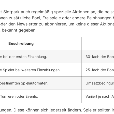
 Slotpark auch regelmäßig spezielle Aktionen an, die beis
en zusätzliche Boni, Freispiele oder andere Belohnungen be
der den Newsletter zu abonnieren, um keine dieser Aktione
rt bekannt gegeben.
Beschreibung
r bei der ersten Einzahlung.
30-fach der Bon
 Spieler bei weiteren Einzahlungen.
25-fach der Bon
 bestimmten Spielautomaten.
Umsatzbedingung
Turnieren oder Events.
Variiert je nach 
ungen. Diese können sich jederzeit ändern. Spieler sollten