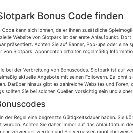
 Slotpark Bonus Code finden
Code kann sich lohnen, da er Ihnen zusätzliche Spielmöglic
izielle Website von Slotpark ist der erste Anlaufpunkt. Do
ar präsentiert. Achten Sie auf Banner, Pop-ups oder eine s
r von Slotpark. Abonnenten erhalten regelmäßig Informat
lle bei der Verbreitung von Bonuscodes. Slotpark ist auf 
gelmäßig aktuelle Angebote mit seinen Followern. Es lohnt si
en. Darüber hinaus gibt es zahlreiche Websites und Foren, 
s sollten Sie bei solchen Quellen vorsichtig sein und sicher
 Bonuscodes
in der Regel eine begrenzte Gültigkeitsdauer haben. Sie k
t wurden. Achten Sie daher immer auf das Ablaufdatum des 
 mehr verwendet werden und Sie verpassen möglicherweise e