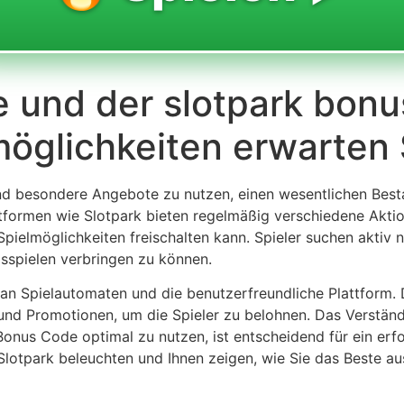
 und der slotpark bonu
möglichkeiten erwarten 
i und besondere Angebote zu nutzen, einen wesentlichen Besta
attformen wie Slotpark bieten regelmäßig verschiedene Akti
 Spielmöglichkeiten freischalten kann. Spieler suchen akti
gsspielen verbringen zu können.
an Spielautomaten und die benutzerfreundliche Plattform. D
und Promotionen, um die Spieler zu belohnen. Das Verstän
nus Code optimal zu nutzen, ist entscheidend für ein erfol
lotpark beleuchten und Ihnen zeigen, wie Sie das Beste au