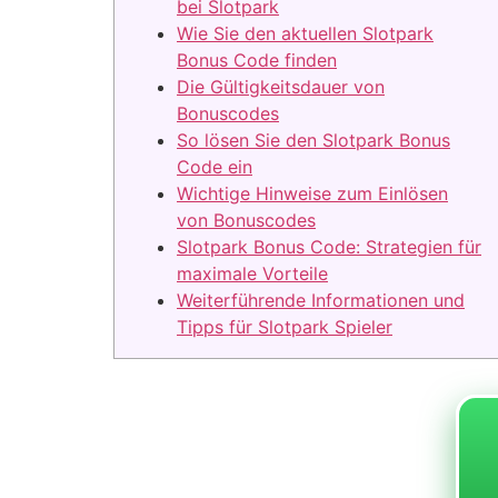
bei Slotpark
Wie Sie den aktuellen Slotpark
Bonus Code finden
Die Gültigkeitsdauer von
Bonuscodes
So lösen Sie den Slotpark Bonus
Code ein
Wichtige Hinweise zum Einlösen
von Bonuscodes
Slotpark Bonus Code: Strategien für
maximale Vorteile
Weiterführende Informationen und
Tipps für Slotpark Spieler