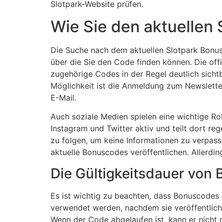
Slotpark-Website prüfen.
Wie Sie den aktuellen
Die Suche nach dem aktuellen Slotpark Bonus 
über die Sie den Code finden können. Die off
zugehörige Codes in der Regel deutlich sichtb
Möglichkeit ist die Anmeldung zum Newslette
E-Mail.
Auch soziale Medien spielen eine wichtige Ro
Instagram und Twitter aktiv und teilt dort re
zu folgen, um keine Informationen zu verpass
aktuelle Bonuscodes veröffentlichen. Allerding
Die Gültigkeitsdauer von
Es ist wichtig zu beachten, dass Bonuscodes 
verwendet werden, nachdem sie veröffentlich
Wenn der Code abgelaufen ist, kann er nicht