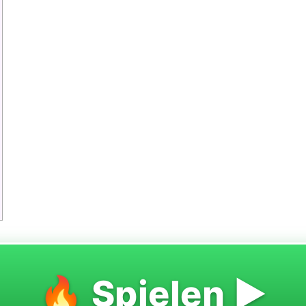
🔥 Spielen ▶️