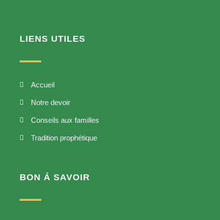
LIENS UTILES
Accueil
Notre devoir
Conseils aux familles
Tradition prophétique
BON Á SAVOIR