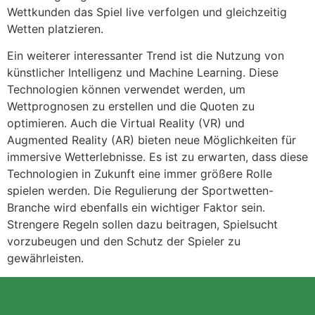
Wettkunden das Spiel live verfolgen und gleichzeitig
Wetten platzieren.
Ein weiterer interessanter Trend ist die Nutzung von
künstlicher Intelligenz und Machine Learning. Diese
Technologien können verwendet werden, um
Wettprognosen zu erstellen und die Quoten zu
optimieren. Auch die Virtual Reality (VR) und
Augmented Reality (AR) bieten neue Möglichkeiten für
immersive Wetterlebnisse. Es ist zu erwarten, dass diese
Technologien in Zukunft eine immer größere Rolle
spielen werden. Die Regulierung der Sportwetten-
Branche wird ebenfalls ein wichtiger Faktor sein.
Strengere Regeln sollen dazu beitragen, Spielsucht
vorzubeugen und den Schutz der Spieler zu
gewährleisten.