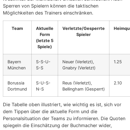
Sperren von Spielern können die taktischen
Möglichkeiten des Trainers einschränken.
Team
Aktuelle
Verletzte/Gesperrte
Heimqu
Form
Spieler
(letzte 5
Spiele)
Bayern
S-S-U-
Neuer (Verletzt),
1.25
München
S-S
Gnabry (Verletzt)
Borussia
S-U-S-
Reus (Verletzt),
2.10
Dortmund
N-S
Bellingham (Gesperrt)
Die Tabelle oben illustriert, wie wichtig es ist, sich vor
dem Tippen über die aktuelle Form und die
Personalsituation der Teams zu informieren. Die Quoten
spiegeln die Einschätzung der Buchmacher wider,