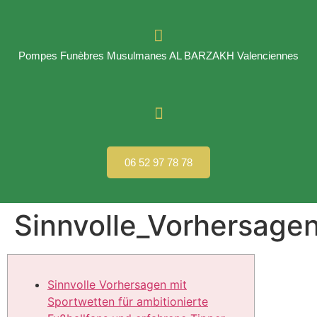
Pompes Funèbres Musulmanes AL BARZAKH Valenciennes
06 52 97 78 78
Sinnvolle_Vorhersagen
Sinnvolle Vorhersagen mit
Sportwetten für ambitionierte