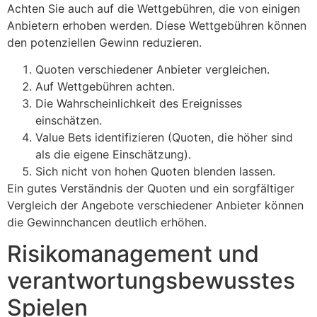
Achten Sie auch auf die Wettgebühren, die von einigen
Anbietern erhoben werden. Diese Wettgebühren können
den potenziellen Gewinn reduzieren.
Quoten verschiedener Anbieter vergleichen.
Auf Wettgebühren achten.
Die Wahrscheinlichkeit des Ereignisses
einschätzen.
Value Bets identifizieren (Quoten, die höher sind
als die eigene Einschätzung).
Sich nicht von hohen Quoten blenden lassen.
Ein gutes Verständnis der Quoten und ein sorgfältiger
Vergleich der Angebote verschiedener Anbieter können
die Gewinnchancen deutlich erhöhen.
Risikomanagement und
verantwortungsbewusstes
Spielen