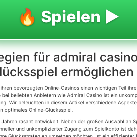
🔥 Spielen ▶️
egien für admiral casin
lücksspiel ermöglichen
u ihren bevorzugten Online-Casinos einen wichtigen Teil ihre
 bei beliebten Anbietern wie Admiral Casino ist ein unkomp
ng. Wir beleuchten in diesem Artikel verschiedene Aspekt
n optimales Online-Glücksspiel.
n Jahren rasant entwickelt. Neben der großen Auswahl an Sp
hneller und unkomplizierter Zugang zum Spielkonto ist daher
hre Glücksstrategien umsetzen möchten, ist ein effiziente