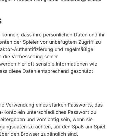
s
n können, dass ihre persönlichen Daten und ihr
onten der Spieler vor unbefugtem Zugriff zu
aktor-Authentifizierung und regelmäßige
in die Verbesserung seiner
werden hier oft sensible Informationen wie
 dass diese Daten entsprechend geschützt
 die Verwendung eines starken Passworts, das
e-Konto ein unterschiedliches Passwort zu
eitergeben und vorsichtig sein, wenn sie
 Zugangsdaten zu achten, um den Spaß am Spiel
 über den Browser zugänglich sind.