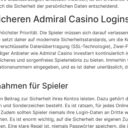
h die Sicherheit der persönlichen Daten entscheidend.
icheren Admiral Casino Login
 höchster Priorität. Die Spieler müssen sich darauf verlasse
 setzt daher auf modernste Sicherheitsstandards, um die K
erschlüsselte Datenübertragung (SSL-Technologie), Zwei-F
ger Anbieter wie Admiral Casino investiert kontinuierlich 
cheres und sorgenfreies Spielerlebnis zu bieten. Immerhin 
ikationsnummern eingegeben, und es ist daher unerlässlich,
ahmen für Spieler
en Beitrag zur Sicherheit ihres Kontos leisten. Dazu gehört
 und Sonderzeichen besteht. Es ist ratsam, für jedes Onlin
udem sollten Spieler niemals ihre Login-Daten an Dritte w
lten. Es ist enorm wichtig, auf die Sicherheit der eigenen
den. Eine klare Regel ist, niemals Passwörter speichern, die