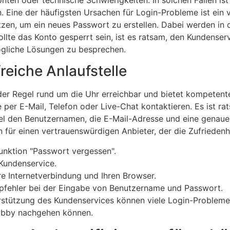
 Eine der häufigsten Ursachen für Login-Probleme ist ein 
zen, um ein neues Passwort zu erstellen. Dabei werden in de
Sollte das Konto gesperrt sein, ist es ratsam, den Kundense
ögliche Lösungen zu besprechen.
reiche Anlaufstelle
der Regel rund um die Uhr erreichbar und bietet kompetent
per E-Mail, Telefon oder Live-Chat kontaktieren. Es ist ra
iel den Benutzernamen, die E-Mail-Adresse und eine genaue
en für einen vertrauenswürdigen Anbieter, der die Zufrieden
unktion "Passwort vergessen".
 Kundenservice.
e Internetverbindung und Ihren Browser.
ppfehler bei der Eingabe von Benutzername und Passwort.
rstützung des Kundenservices können viele Login-Probleme 
Hobby nachgehen können.