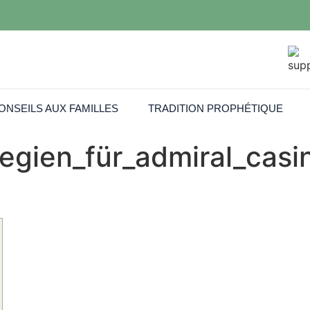
ONSEILS AUX FAMILLES
TRADITION PROPHÉTIQUE
tegien_für_admiral_casi