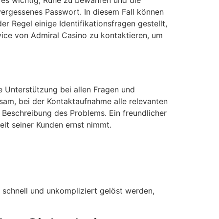
vergessenes Passwort. In diesem Fall können
r Regel einige Identifikationsfragen gestellt,
rvice von Admiral Casino zu kontaktieren, um
e Unterstützung bei allen Fragen und
tsam, bei der Kontaktaufnahme alle relevanten
 Beschreibung des Problems. Ein freundlicher
heit seiner Kunden ernst nimmt.
schnell und unkompliziert gelöst werden,