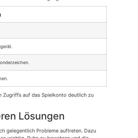
g
gerät.
Sonderzeichen.
hen.
 Zugriffs auf das Spielkonto deutlich zu
eren Lösungen
ch gelegentlich Probleme auftreten. Dazu
 es wichtig, Ruhe zu bewahren und die