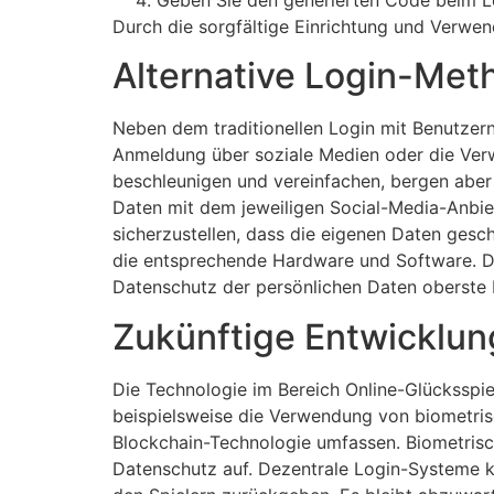
Durch die sorgfältige Einrichtung und Verwen
Alternative Login-Met
Neben dem traditionellen Login mit Benutzer
Anmeldung über soziale Medien oder die Verw
beschleunigen und vereinfachen, bergen aber 
Daten mit dem jeweiligen Social-Media-Anbiet
sicherzustellen, dass die eigenen Daten gesc
die entsprechende Hardware und Software. Di
Datenschutz der persönlichen Daten oberste Pr
Zukünftige Entwicklun
Die Technologie im Bereich Online-Glücksspie
beispielsweise die Verwendung von biometris
Blockchain-Technologie umfassen. Biometrisc
Datenschutz auf. Dezentrale Login-Systeme k