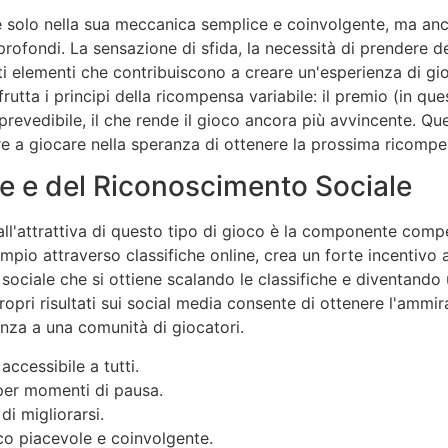
de solo nella sua meccanica semplice e coinvolgente, ma anch
profondi. La sensazione di sfida, la necessità di prendere d
ti elementi che contribuiscono a creare un'esperienza di gio
frutta i principi della ricompensa variabile: il premio (in q
revedibile, il che rende il gioco ancora più avvincente. Q
re a giocare nella speranza di ottenere la prossima ricompe
ne e del Riconoscimento Sociale
ll'attrattiva di questo tipo di gioco è la componente competi
mpio attraverso classifiche online, crea un forte incentivo a
sociale che si ottiene scalando le classifiche e diventando u
 propri risultati sui social media consente di ottenere l'amm
nza a una comunità di giocatori.
accessibile a tutti.
 per momenti di pausa.
di migliorarsi.
co piacevole e coinvolgente.