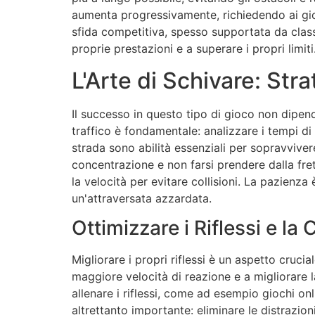
aumenta progressivamente, richiedendo ai gioca
sfida competitiva, spesso supportata da classi
proprie prestazioni e a superare i propri limiti
L'Arte di Schivare: Str
Il successo in questo tipo di gioco non dipend
traffico è fondamentale: analizzare i tempi di 
strada sono abilità essenziali per sopravviver
concentrazione e non farsi prendere dalla frett
la velocità per evitare collisioni. La pazienza
un'attraversata azzardata.
Ottimizzare i Riflessi e l
Migliorare i propri riflessi è un aspetto crucia
maggiore velocità di reazione e a migliorare 
allenare i riflessi, come ad esempio giochi on
altrettanto importante: eliminare le distrazio