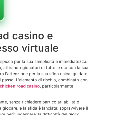
ad casino e
esso virtuale
e spicca per la sua semplicità e immediatezza:
 attirando giocatori di tutte le età con la sua
ura l'attenzione per la sua sfida unica: guidare
i passo. L'elemento di rischio, combinato con
chicken road casino
, particolarmente
nte, senza richiedere particolari abilità o
iocare, e la sfida è lanciata: sopravvivere il
ve però ingannare: la difficoltà del gioco