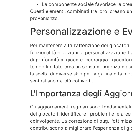
La componente sociale favorisce la crea
Questi elementi, combinati tra loro, creano un
provenienze.
Personalizzazione e Ev
Per mantenere alta l'attenzione dei giocatori,
funzionalità e opzioni di personalizzazione. L
di profondità al gioco e incoraggia i giocatori 
tempo limitato crea un senso di urgenza e au
la scelta di diverse skin per la gallina o la mo
sentirsi ancora più coinvolti.
L'Importanza degli Aggior
Gli aggiornamenti regolari sono fondamentali 
dei giocatori, identificare i problemi e le ar
coinvolgente. La correzione di bug, l'ottimizz
contribuiscono a migliorare l'esperienza di gi