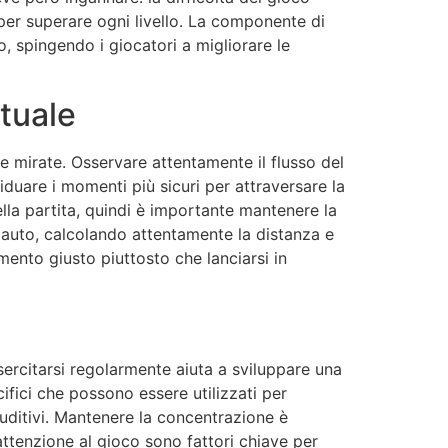
 per superare ogni livello. La componente di
o, spingendo i giocatori a migliorare le
rtuale
e mirate. Osservare attentamente il flusso del
viduare i momenti più sicuri per attraversare la
ella partita, quindi è importante mantenere la
le auto, calcolando attentamente la distanza e
omento giusto piuttosto che lanciarsi in
Esercitarsi regolarmente aiuta a sviluppare una
fici che possono essere utilizzati per
 uditivi. Mantenere la concentrazione è
 attenzione al gioco sono fattori chiave per