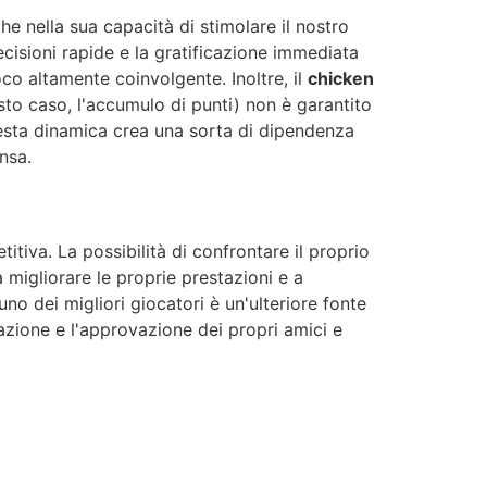
e nella sua capacità di stimolare il nostro
ecisioni rapide e la gratificazione immediata
co altamente coinvolgente. Inoltre, il
chicken
uesto caso, l'accumulo di punti) non è garantito
uesta dinamica crea una sorta di dipendenza
nsa.
tiva. La possibilità di confrontare il proprio
 migliorare le proprie prestazioni e a
no dei migliori giocatori è un'ulteriore fonte
irazione e l'approvazione dei propri amici e