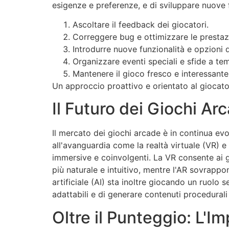
esigenze e preferenze, e di sviluppare nuove f
Ascoltare il feedback dei giocatori.
Correggere bug e ottimizzare le prestaz
Introdurre nuove funzionalità e opzioni 
Organizzare eventi speciali e sfide a tem
Mantenere il gioco fresco e interessante
Un approccio proattivo e orientato al giocato
Il Futuro dei Giochi A
Il mercato dei giochi arcade è in continua e
all'avanguardia come la realtà virtuale (VR) 
immersive e coinvolgenti. La VR consente ai g
più naturale e intuitivo, mentre l'AR sovrappo
artificiale (AI) sta inoltre giocando un ruolo
adattabili e di generare contenuti procedural
Oltre il Punteggio: L'I