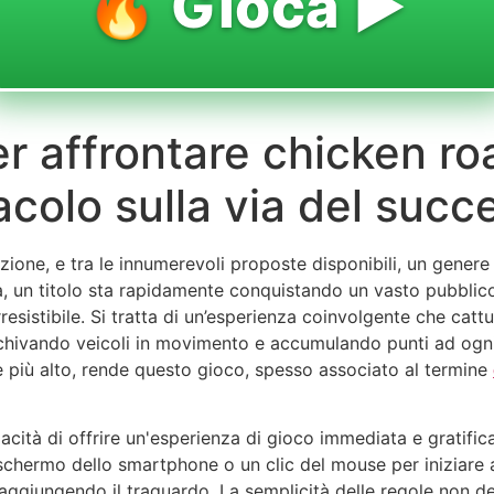
🔥 Gioca ▶️
er affrontare chicken ro
colo sulla via del succ
zione, e tra le innumerevoli proposte disponibili, un gener
ia, un titolo sta rapidamente conquistando un vasto pubblico,
rresistibile. Si tratta di un’esperienza coinvolgente che catt
 schivando veicoli in movimento e accumulando punti ad ogn
e più alto, rende questo gioco, spesso associato al termine
pacità di offrire un'esperienza di gioco immediata e gratifica
chermo dello smartphone o un clic del mouse per iniziare a g
 raggiungendo il traguardo. La semplicità delle regole non de