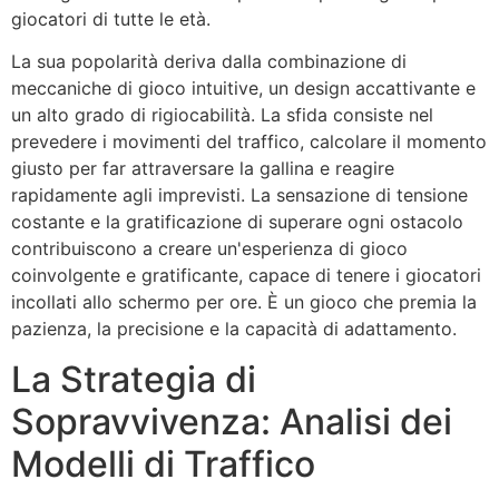
giocatori di tutte le età.
La sua popolarità deriva dalla combinazione di
meccaniche di gioco intuitive, un design accattivante e
un alto grado di rigiocabilità. La sfida consiste nel
prevedere i movimenti del traffico, calcolare il momento
giusto per far attraversare la gallina e reagire
rapidamente agli imprevisti. La sensazione di tensione
costante e la gratificazione di superare ogni ostacolo
contribuiscono a creare un'esperienza di gioco
coinvolgente e gratificante, capace di tenere i giocatori
incollati allo schermo per ore. È un gioco che premia la
pazienza, la precisione e la capacità di adattamento.
La Strategia di
Sopravvivenza: Analisi dei
Modelli di Traffico