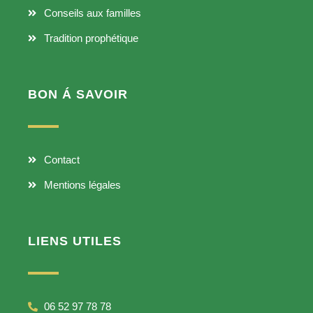
Conseils aux familles
Tradition prophétique
BON Á SAVOIR
Contact
Mentions légales
LIENS UTILES
06 52 97 78 78