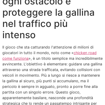
ogni ostacolo e
proteggere la gallina
nel traffico più
intenso
Il gioco che sta catturando l'attenzione di milioni di
giocatori in tutto il mondo, noto come «
chicken road
come funziona
», è un titolo semplice ma incredibilmente
avvincente. L'obiettivo è elementare: guidare una gallina
attraverso una strada trafficata, evitando collisioni con
veicoli in movimento. Più a lungo si riesce a mantenere
la gallina al sicuro, più punti si accumulano, ma il
pericolo è sempre in agguato, pronto a porre fine alla
partita con un singolo errore. Questo gioco,
apparentemente basilare, nasconde una profondità
strategica che lo rende un passatempo intrigante per