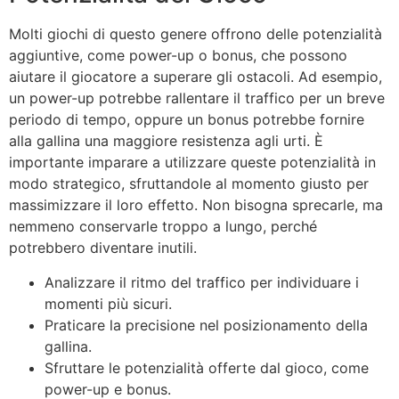
Molti giochi di questo genere offrono delle potenzialità
aggiuntive, come power-up o bonus, che possono
aiutare il giocatore a superare gli ostacoli. Ad esempio,
un power-up potrebbe rallentare il traffico per un breve
periodo di tempo, oppure un bonus potrebbe fornire
alla gallina una maggiore resistenza agli urti. È
importante imparare a utilizzare queste potenzialità in
modo strategico, sfruttandole al momento giusto per
massimizzare il loro effetto. Non bisogna sprecarle, ma
nemmeno conservarle troppo a lungo, perché
potrebbero diventare inutili.
Analizzare il ritmo del traffico per individuare i
momenti più sicuri.
Praticare la precisione nel posizionamento della
gallina.
Sfruttare le potenzialità offerte dal gioco, come
power-up e bonus.