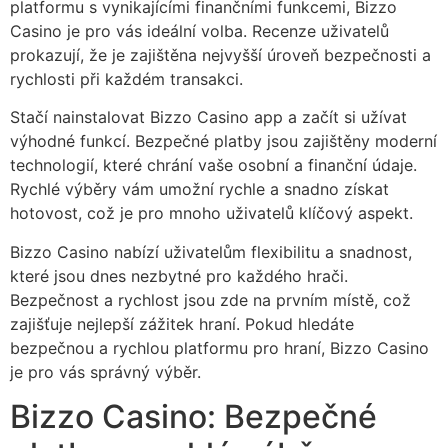
platformu s vynikajícími finančními funkcemi, Bizzo
Casino je pro vás ideální volba. Recenze uživatelů
prokazují, že je zajištěna nejvyšší úroveň bezpečnosti a
rychlosti při každém transakci.
Stačí nainstalovat Bizzo Casino app a začít si užívat
výhodné funkcí. Bezpečné platby jsou zajištěny moderní
technologií, které chrání vaše osobní a finanční údaje.
Rychlé výběry vám umožní rychle a snadno získat
hotovost, což je pro mnoho uživatelů klíčový aspekt.
Bizzo Casino nabízí uživatelům flexibilitu a snadnost,
které jsou dnes nezbytné pro každého hrači.
Bezpečnost a rychlost jsou zde na prvním místě, což
zajišťuje nejlepší zážitek hraní. Pokud hledáte
bezpečnou a rychlou platformu pro hraní, Bizzo Casino
je pro vás správný výběr.
Bizzo Casino: Bezpečné