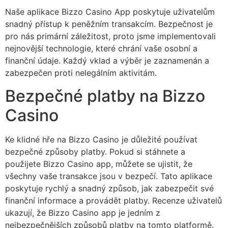
Naše aplikace Bizzo Casino App poskytuje uživatelům
snadný přístup k peněžním transakcím. Bezpečnost je
pro nás primární záležitost, proto jsme implementovali
nejnovější technologie, které chrání vaše osobní a
finanční údaje. Každý vklad a výběr je zaznamenán a
zabezpečen proti nelegálním aktivitám.
Bezpečné platby na Bizzo
Casino
Ke klidné hře na Bizzo Casino je důležité používat
bezpečné způsoby platby. Pokud si stáhnete a
použijete Bizzo Casino app, můžete se ujistit, že
všechny vaše transakce jsou v bezpečí. Tato aplikace
poskytuje rychlý a snadný způsob, jak zabezpečit své
finanční informace a provádět platby. Recenze uživatelů
ukazují, že Bizzo Casino app je jedním z
nejbezpečnějších způsobů platby na tomto platformě.