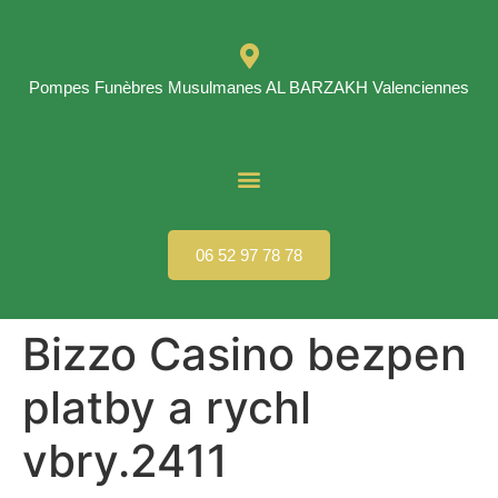
Pompes Funèbres Musulmanes AL BARZAKH Valenciennes
06 52 97 78 78
Bizzo Casino bezpen
platby a rychl
vbry.2411