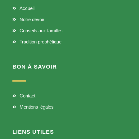
Accueil
Notre devoir
Conseils aux familles
Tradition prophétique
BON Á SAVOIR
Contact
Mentions légales
LIENS UTILES