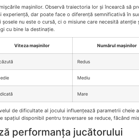
 mișcările mașinilor. Observă traiectoria lor și încearcă să 
i experiență, dar poate face o diferență semnificativă în su
i șosele nu este o cursă, ci o misiune care necesită atenție 
i cu bine la destinație.
Viteza mașinilor
Numărul mașinilor
căzută
Redus
edie
Mediu
idicată
Mare
elul de dificultate al jocului influențează parametrii cheie ai
ce spațiul disponibil pentru traversare se reduce, făcând misi
ază performanța jucătorului