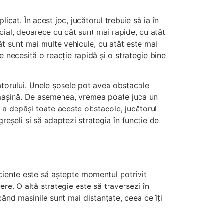
cat. În acest joc, jucătorul trebuie să ia în
cial, deoarece cu cât sunt mai rapide, cu atât
cât sunt mai multe vehicule, cu atât este mai
e necesită o reacție rapidă și o strategie bine
cătorului. Unele șosele pot avea obstacole
 o mașină. De asemenea, vremea poate juca un
 a depăși toate aceste obstacole, jucătorul
 greșeli și să adaptezi strategia în funcție de
iciente este să aștepte momentul potrivit
re. O altă strategie este să traversezi în
când mașinile sunt mai distanțate, ceea ce îți