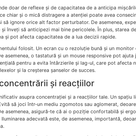
e doar de reflexe și de capacitatea de a anticipa mișcările m
e chiar și o mică distragere a atenției poate avea consecinț
 să ignore orice alt factor perturbator. De asemenea, expe
ile și înveți să anticipezi mai bine pericolele. În plus, stare
 și pot afecta capacitatea de a lua decizii rapide.
mentului folosit. Un ecran cu o rezoluție bună și un monitor
 De asemenea, o tastatură și un mouse responsive pot ajuta j
sențială pentru a evita întârzierile și lag-ul, care pot afect
lexelor și la creșterea șanselor de succes.
oncentrării și reacțiilor
icativ asupra concentrației și a reacțiilor tale. Un spațiu li
. Evită să joci într-un mediu zgomotos sau aglomerat, deoare
 De asemenea, asigură-te că ai o poziție confortabilă și er
. Iluminarea adecvată este, de asemenea, importantă, deoa
a.