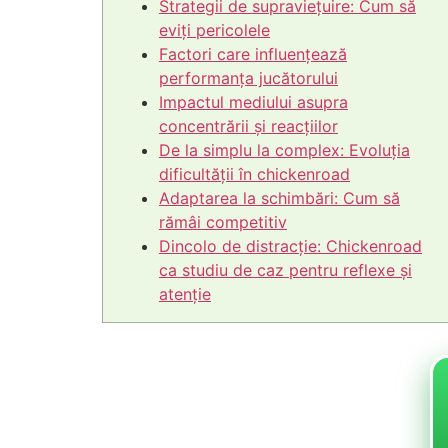
Strategii de supraviețuire: Cum să
eviți pericolele
Factori care influențează
performanța jucătorului
Impactul mediului asupra
concentrării și reacțiilor
De la simplu la complex: Evoluția
dificultății în chickenroad
Adaptarea la schimbări: Cum să
rămâi competitiv
Dincolo de distracție: Chickenroad
ca studiu de caz pentru reflexe și
atenție