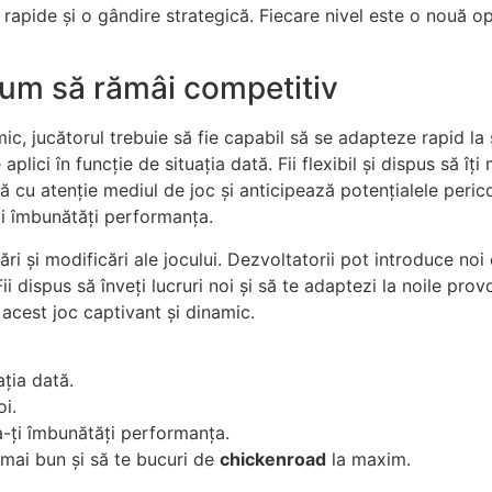
apide și o gândire strategică. Fiecare nivel este o nouă opo
Cum să rămâi competitiv
c, jucătorul trebuie să fie capabil să se adapteze rapid la
plici în funcție de situația dată. Fii flexibil și dispus să îți
ă cu atenție mediul de joc și anticipează potențialele perico
ți îmbunătăți performanța.
izări și modificări ale jocului. Dezvoltatorii pot introduce 
i dispus să înveți lucruri noi și să te adaptezi la noile provoc
 acest joc captivant și dinamic.
ația dată.
oi.
 a-ți îmbunătăți performanța.
r mai bun și să te bucuri de
chickenroad
la maxim.