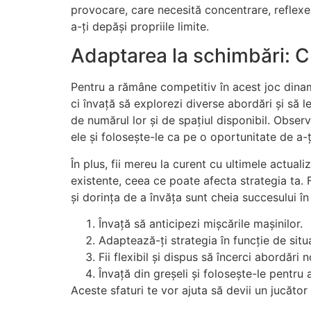
provocare, care necesită concentrare, reflexe r
a-ți depăși propriile limite.
Adaptarea la schimbări: 
Pentru a rămâne competitiv în acest joc dinami
ci învață să explorezi diverse abordări și să le a
de numărul lor și de spațiul disponibil. Observ
ele și folosește-le ca pe o oportunitate de a-
În plus, fii mereu la curent cu ultimele actual
existente, ceea ce poate afecta strategia ta. Fi
și dorința de a învăța sunt cheia succesului în
Învață să anticipezi mișcările mașinilor.
Adaptează-ți strategia în funcție de situ
Fii flexibil și dispus să încerci abordări n
Învață din greșeli și folosește-le pentru
Aceste sfaturi te vor ajuta să devii un jucăto