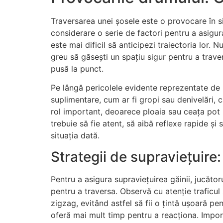
Traversarea unei șosele este o provocare în sin
considerare o serie de factori pentru a asigur
este mai dificil să anticipezi traiectoria lor.
greu să găsești un spațiu sigur pentru a trave
pusă la punct.
Pe lângă pericolele evidente reprezentate de m
suplimentare, cum ar fi gropi sau denivelări,
rol important, deoarece ploaia sau ceața pot 
trebuie să fie atent, să aibă reflexe rapide și s
situația dată.
Strategii de supraviețuire:
Pentru a asigura supraviețuirea găinii, jucăto
pentru a traversa. Observă cu atenție traficul 
zigzag, evitând astfel să fii o țintă ușoară p
oferă mai mult timp pentru a reacționa. Import