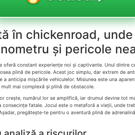
tă în chickenroad, unde
onometru și pericole ne
e oferă constant experiențe noi și captivante. Unul dintre ce
 șosea plină de pericole. Acest joc simplu, dar extrem de a
de a anticipa mișcările vehiculelor. Misiunea este una aparen
e mult mai complexă și plină de obstacole.
 crește, numărul lor se amplifică, iar drumul devine tot mai
consecințe fatale. Jocul este o metaforă a vieții, unde treb
 Așadar, pregătește-te pentru o aventură plină de adrenalină
analiză a riscurilor