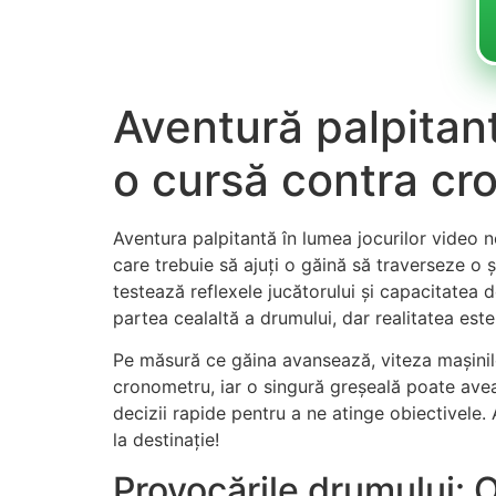
Aventură palpitan
o cursă contra cr
Aventura palpitantă în lumea jocurilor video n
care trebuie să ajuți o găină să traverseze o
testează reflexele jucătorului și capacitatea 
partea cealaltă a drumului, dar realitatea est
Pe măsură ce găina avansează, viteza mașinilor
cronometru, iar o singură greșeală poate avea 
decizii rapide pentru a ne atinge obiectivele.
la destinație!
Provocările drumului: O 