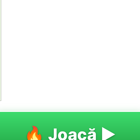
🔥 Joacă ▶️