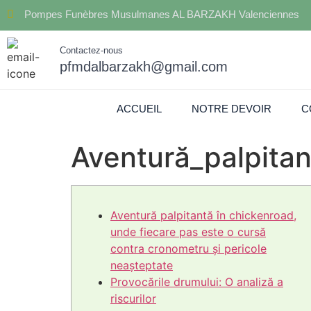
Pompes Funèbres Musulmanes AL BARZAKH Valenciennes
Contactez-nous
pfmdalbarzakh@gmail.com
ACCUEIL
NOTRE DEVOIR
C
Aventură_palpita
Aventură palpitantă în chickenroad,
unde fiecare pas este o cursă
contra cronometru și pericole
neașteptate
Provocările drumului: O analiză a
riscurilor