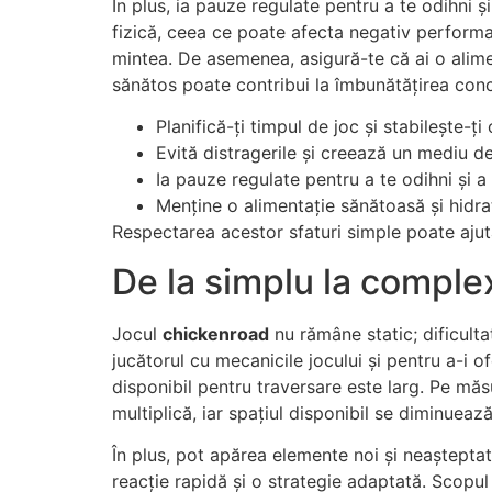
În plus, ia pauze regulate pentru a te odihni
fizică, ceea ce poate afecta negativ performanț
mintea. De asemenea, asigură-te că ai o alimen
sănătos poate contribui la îmbunătățirea concen
Planifică-ți timpul de joc și stabilește-ți 
Evită distragerile și creează un mediu de j
Ia pauze regulate pentru a te odihni și a
Menține o alimentație sănătoasă și hidr
Respectarea acestor sfaturi simple poate ajut
De la simplu la complex
Jocul
chickenroad
nu rămâne static; dificulta
jucătorul cu mecanicile jocului și pentru a-i o
disponibil pentru traversare este larg. Pe măs
multiplică, iar spațiul disponibil se diminuea
În plus, pot apărea elemente noi și neașteptat
reacție rapidă și o strategie adaptată. Scopul