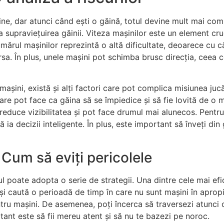
e, dar atunci când ești o găină, totul devine mult mai compli
a supraviețuirea găinii. Viteza mașinilor este un element cru
 Numărul mașinilor reprezintă o altă dificultate, deoarece cu 
rsa. În plus, unele mașini pot schimba brusc direcția, ceea c
așini, există și alți factori care pot complica misiunea ju
 care pot face ca găina să se împiedice și să fie lovită de
reduce vizibilitatea și pot face drumul mai alunecos. Pentru
ă ia decizii inteligente. În plus, este important să înveți din
 Cum să eviți pericolele
rul poate adopta o serie de strategii. Una dintre cele mai ef
și caută o perioadă de timp în care nu sunt mașini în apropie
entru mașini. De asemenea, poți încerca să traversezi atunci 
ant este să fii mereu atent și să nu te bazezi pe noroc.