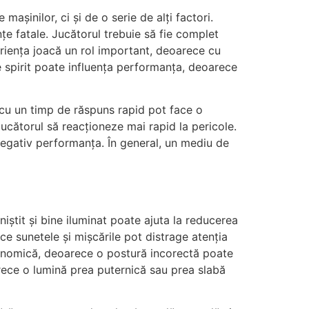
așinilor, ci și de o serie de alți factori.
e fatale. Jucătorul trebuie să fie complet
riența joacă un rol important, deoarece cu
a de spirit poate influența performanța, deoarece
 cu un timp de răspuns rapid pot face o
ucătorul să reacționeze mai rapid la pericole.
a negativ performanța. În general, un mediu de
niștit și bine iluminat poate ajuta la reducerea
ce sunetele și mișcările pot distrage atenția
gonomică, deoarece o postură incorectă poate
rece o lumină prea puternică sau prea slabă