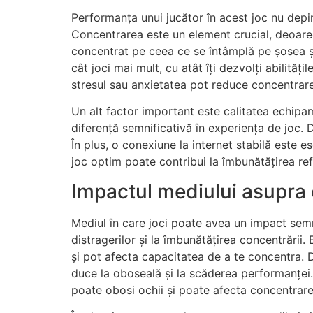
Performanța unui jucător în acest joc nu depind
Concentrarea este un element crucial, deoarec
concentrat pe ceea ce se întâmplă pe șosea și
cât joci mai mult, cu atât îți dezvolți abilităț
stresul sau anxietatea pot reduce concentrarea
Un alt factor important este calitatea echipa
diferență semnificativă în experiența de joc.
În plus, o conexiune la internet stabilă este e
joc optim poate contribui la îmbunătățirea ref
Impactul mediului asupra c
Mediul în care joci poate avea un impact semnif
distragerilor și la îmbunătățirea concentrării
și pot afecta capacitatea de a te concentra.
duce la oboseală și la scăderea performanței
poate obosi ochii și poate afecta concentrare