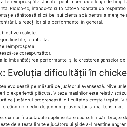
 și a te reîmprospăta. Jucatul pentru perioade lungi de timp
a. Ridică-te, întinde-te și fă câteva exerciții de respirație
tație sănătoasă și că bei suficientă apă pentru a menține ni
trării, a reacțiilor și a performanței în general.
obiective realiste.
oc liniștit și confortabil.
 te reîmprospăta.
atează-te corespunzător.
a la îmbunătățirea performanței și la creșterea șanselor de 
: Evoluția dificultății în chic
tea evoluează pe măsură ce jucătorul avansează. Nivelurile 
feri o experiență plăcută. Viteza mașinilor este relativ scăzu
ură ce jucătorul progresează, dificultatea crește treptat. Vi
ză, creând un mediu de joc mai provocator și mai tensionat.
e, cum ar fi obstacole suplimentare sau schimbări bruște de 
 este de a testa limitele jucătorului și de a-l menține angre