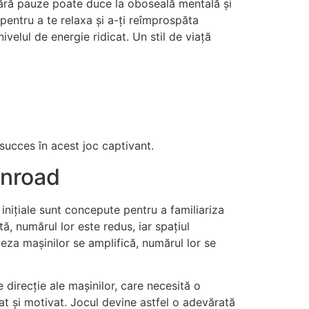
 fără pauze poate duce la oboseală mentală și
 pentru a te relaxa și a-ți reîmprospăta
velul de energie ridicat. Un stil de viață
succes în acest joc captivant.
kenroad
inițiale sunt concepute pentru a familiariza
tă, numărul lor este redus, iar spațiul
teza mașinilor se amplifică, numărul lor se
direcție ale mașinilor, care necesită o
nat și motivat. Jocul devine astfel o adevărată