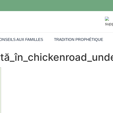
ONSEILS AUX FAMILLES
TRADITION PROPHÉTIQUE
ntă_în_chickenroad_und