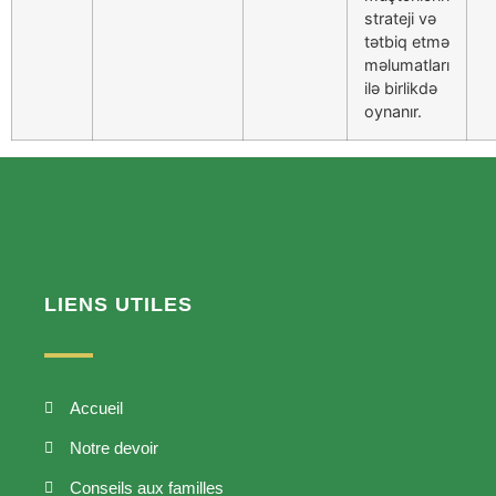
strateji və
tətbiq etmə
məlumatları
ilə birlikdə
oynanır.
LIENS UTILES
Accueil
Notre devoir
Conseils aux familles