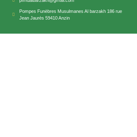
pfmdalbarzakh@gmail.com
Pompes Funèbres Musulmanes Al barzakh 186 rue
Jean Jaurès 59410 Anzin