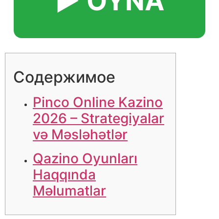
▶️ OYNA
Содержимое
Pinco Online Kazino
2026 – Strategiyalar
və Məsləhətlər
Qazino Oyunları
Haqqında
Məlumatlar