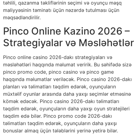
təhlili, qazanma təkliflərinin seçimi və oyunçu məşq
maliyyəsinin təminatı üçün nəzərdə tutulması üçün
məqsədləndirilir.
Pinco Online Kazino 2026 –
Strategiyalar və Məsləhətlər
Pinco online casino 2026-dakı strategiyaları və
məsləhətləri haqqında məlumat veririk. Bu səhifədə sizə
pinco promo code, pinco casino və pinco game
haqqında məlumatlar veriləcək. Pinco casino 2026-dakı
planları və təlimatları təqdim edərək, oyunçuların
müxtəlif oyunlar arasında daha yaxşı seçimlər etməsinə
kömək edəcək. Pinco casino 2026-dakı təlimatları
təqdim edərək, oyunçuların daha yaxşı oyun stratejileri
təqdim edə bilər. Pinco promo code 2026-dakı
təlimatları təqdim edərək, oyunçuların daha yaxşı
bonuslar almaq üçün tələblərini yerinə yetirə bilər.