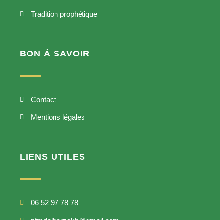
Tradition prophétique
BON Á SAVOIR
Contact
Mentions légales
LIENS UTILES
06 52 97 78 78