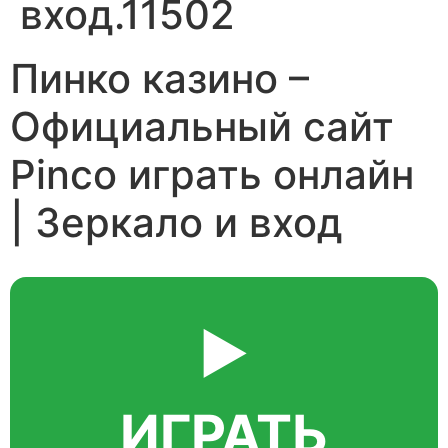
вход.11502
Пинко казино –
Официальный сайт
Pinco играть онлайн
| Зеркало и вход
▶️
ИГРАТЬ