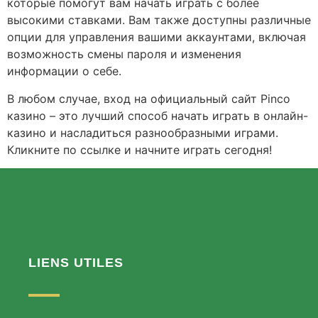
которые помогут вам начать играть с более
высокими ставками. Вам также доступны различные
опции для управления вашими аккаунтами, включая
возможность смены пароля и изменения
информации о себе.
В любом случае, вход на официальный сайт Pinco
казино – это лучший способ начать играть в онлайн-
казино и насладиться разнообразными играми.
Кликните по ссылке и начните играть сегодня!
LIENS UTILES