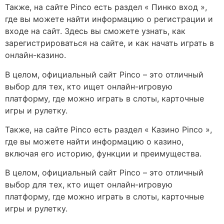
Также, на сайте Pinco есть раздел « Пинко вход »,
где вы можете найти информацию о регистрации и
входе на сайт. Здесь вы сможете узнать, как
зарегистрироваться на сайте, и как начать играть в
онлайн-казино.
В целом, официальный сайт Pinco – это отличный
выбор для тех, кто ищет онлайн-игровую
платформу, где можно играть в слоты, карточные
игры и рулетку.
Также, на сайте Pinco есть раздел « Казино Pinco »,
где вы можете найти информацию о казино,
включая его историю, функции и преимущества.
В целом, официальный сайт Pinco – это отличный
выбор для тех, кто ищет онлайн-игровую
платформу, где можно играть в слоты, карточные
игры и рулетку.