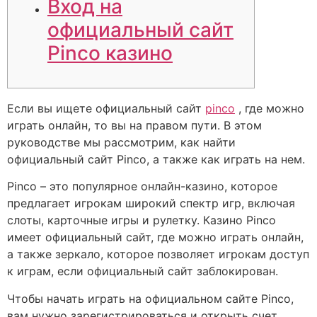
Вход на
официальный сайт
Pinco казино
Если вы ищете официальный сайт
pinco
, где можно
играть онлайн, то вы на правом пути. В этом
руководстве мы рассмотрим, как найти
официальный сайт Pinco, а также как играть на нем.
Pinco – это популярное онлайн-казино, которое
предлагает игрокам широкий спектр игр, включая
слоты, карточные игры и рулетку. Казино Pinco
имеет официальный сайт, где можно играть онлайн,
а также зеркало, которое позволяет игрокам доступ
к играм, если официальный сайт заблокирован.
Чтобы начать играть на официальном сайте Pinco,
вам нужно зарегистрироваться и открыть счет.