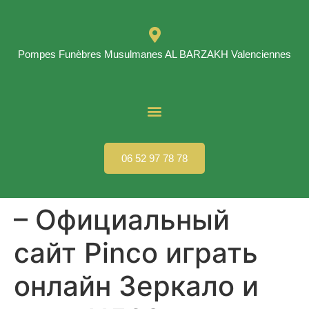
Pompes Funèbres Musulmanes AL BARZAKH Valenciennes
06 52 97 78 78
– Официальный
сайт Pinco играть
онлайн Зеркало и