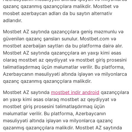
qazanç qazanmış qazanççılara malikdir. Mostbet və
mosbet azerbaycan adları da bu saytın alternativ
adlarıdır.
Mostbet AZ saytında qazanççılara geniş məzmunlu və
güvenilən qazanç şansları sunulur. Mostbet.com və
mostbet azerbaijan saytları da bu platforma dairə alır.
Mostbet AZ saytında qazanççılara ən yaxşı kimi əsas
olaraq mostbet az qeydiyyat və mostbet giriş prosesini
təlimatlaşdırmaq üçün məlumatlar verilir. Bu platforma,
Azerbaycanın məsuliyyəti altında işləyən və milyonlarca
qazanç qazanmış qazanççılara malikdir.
Mostbet AZ saytında
mostbet indir android
qazanççılara
ən yaxşı kimi əsas olaraq mostbet az qeydiyyat və
mostbet giriş prosesini təlimatlaşdırmaq üçün
məlumatlar verilir. Bu platforma, Azerbaycanın
məsuliyyəti altında işləyən və milyonlarca qazanç
qazanmış qazanççılara malikdir. Mostbet AZ saytında