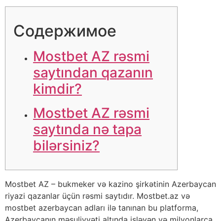
Содержимое
Mostbet AZ rəsmi
saytından qazanın
kimdir?
Mostbet AZ rəsmi
saytında nə tapa
bilərsiniz?
Mostbet AZ – bukmeker və kazino şirkətinin Azerbaycan
riyazi qazanlar üçün rəsmi saytıdır. Mostbet.az və
mostbet azerbaycan adları ilə tanınan bu platforma,
Azerbaycanın məsuliyyəti altında işləyən və milyonlarca