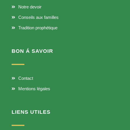
Notre devoir
Conseils aux familles
Tradition prophétique
BON Á SAVOIR
Contact
Mentions légales
LIENS UTILES