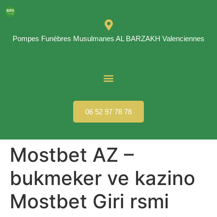
Pompes Funèbres Musulmanes AL BARZAKH Valenciennes
06 52 97 78 78
Mostbet AZ –
bukmeker ve kazino
Mostbet Giri rsmi