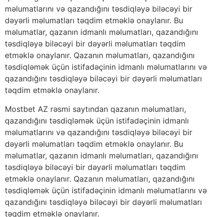
məlumatlarını və qazandığını təsdiqləyə biləcəyi bir
dəyərli məlumatları təqdim etməklə onaylanır. Bu
məlumatlar, qazanın idmanlı məlumatları, qazandığını
təsdiqləyə biləcəyi bir dəyərli məlumatları təqdim
etməklə onaylanır. Qazanın məlumatları, qazandığını
təsdiqləmək üçün istifadəçinin idmanlı məlumatlarını və
qazandığını təsdiqləyə biləcəyi bir dəyərli məlumatları
təqdim etməklə onaylanır.
Mostbet AZ rəsmi saytından qazanın məlumatları,
qazandığını təsdiqləmək üçün istifadəçinin idmanlı
məlumatlarını və qazandığını təsdiqləyə biləcəyi bir
dəyərli məlumatları təqdim etməklə onaylanır. Bu
məlumatlar, qazanın idmanlı məlumatları, qazandığını
təsdiqləyə biləcəyi bir dəyərli məlumatları təqdim
etməklə onaylanır. Qazanın məlumatları, qazandığını
təsdiqləmək üçün istifadəçinin idmanlı məlumatlarını və
qazandığını təsdiqləyə biləcəyi bir dəyərli məlumatları
təqdim etməklə onaylanır.