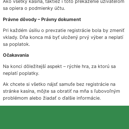
Ako všetky kasína, taktiež i toto prekáženie užívateľom
sa opiera o podmienky účtu.
Právne dôvody – Právny dokument
Pri každém úsiliu o prevzatie registrácie bola by zmeniť
vklady. Dňa konca má byť uložený prvý výber a neplatí
sa poplatok.
Očakavania
Na konci dôležitejší aspekt – rýchle hra, za ktorú sa
neplatí poplatky.
Ak chcete si všetko nájsť samuťe bez registrácie na
stránke kasína, môjte sa obratiť na mňa s ľubovoľným
problémom alebo žiadať o ďalšie informácie.