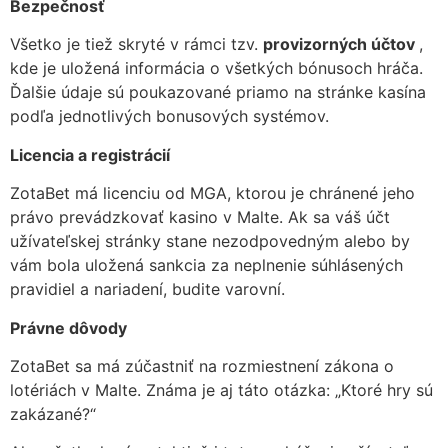
Bezpečnosť
Všetko je tiež skryté v rámci tzv.
provizorných účtov
,
kde je uložená informácia o všetkých bónusoch hráča.
Ďalšie údaje sú poukazované priamo na stránke kasína
podľa jednotlivých bonusových systémov.
Licencia a registrácií
ZotaBet má licenciu od MGA, ktorou je chránené jeho
právo prevádzkovať kasino v Malte. Ak sa váš účt
užívateľskej stránky stane nezodpovedným alebo by
vám bola uložená sankcia za neplnenie súhlásených
pravidiel a nariadení, budite varovní.
Právne dôvody
ZotaBet sa má zúčastniť na rozmiestnení zákona o
lotériách v Malte. Známa je aj táto otázka: „Ktoré hry sú
zakázané?“