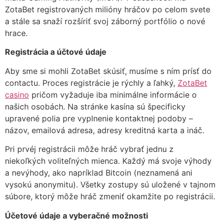
ZotaBet registrovaných milióny hráčov po celom svete
a stále sa snaží rozšíriť svoj záborný portfólio o nové
hrace.
Registrácia a účtové údaje
Aby sme si mohli ZotaBet skúsiť, musíme s ním prísť do
contactu. Proces registrácie je rýchly a ľahký,
ZotaBet
casino
pričom vyžaduje iba minimálne informácie o
našich osobách. Na stránke kasína sú špecificky
upravené polia pre vyplnenie kontaktnej podoby –
názov, emailová adresa, adresy kreditná karta a ináč.
Pri prvéj registrácii môže hráč vybrať jednu z
niekoľkých voliteľných mienca. Každý má svoje výhody
a nevýhody, ako napríklad Bitcoin (neznamená ani
vysokú anonymitu). Všetky zostupy sú uložené v tajnom
súbore, ktorý môže hráč zmeniť okamžite po registrácii.
Účetové údaje a vyberačné možnosti