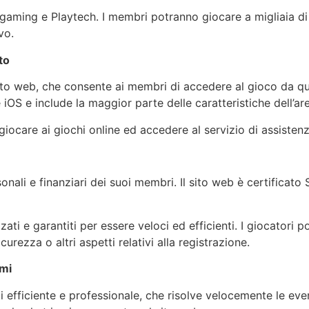
rogaming e Playtech. I membri potranno giocare a migliaia di
vo.
to
ito web, che consente ai membri di accedere al gioco da qua
iOS e include la maggior parte delle caratteristiche dell’are
 giocare ai giochi online ed accedere al servizio di assisten
onali e finanziari dei suoi membri. Il sito web è certificato
ati e garantiti per essere veloci ed efficienti. I giocatori 
curezza o altri aspetti relativi alla registrazione.
emi
ti efficiente e professionale, che risolve velocemente le eve