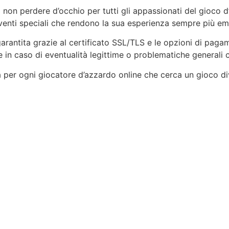
da non perdere d’occhio per tutti gli appassionati del gioc
eventi speciali che rendono la sua esperienza sempre più e
garantita grazie al certificato SSL/TLS e le opzioni di pagame
le in caso di eventualità legittime o problematiche generali
ura per ogni giocatore d’azzardo online che cerca un gioco 