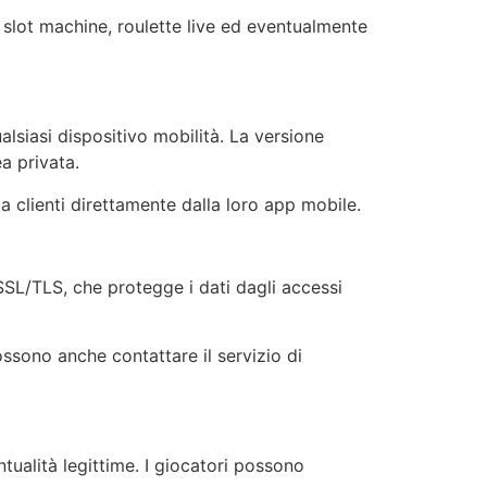
 slot machine, roulette live ed eventualmente
lsiasi dispositivo mobilità. La versione
a privata.
za clienti direttamente dalla loro app mobile.
 SSL/TLS, che protegge i dati dagli accessi
possono anche contattare il servizio di
ntualità legittime. I giocatori possono