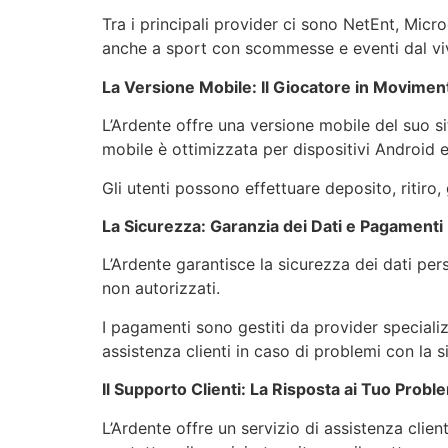
Tra i principali provider ci sono NetEnt, Mic
anche a sport con scommesse e eventi dal vi
La Versione Mobile: Il Giocatore in Movimen
L’Ardente offre una versione mobile del suo s
mobile è ottimizzata per dispositivi Android e 
Gli utenti possono effettuare deposito, ritiro,
La Sicurezza: Garanzia dei Dati e Pagamenti
L’Ardente garantisce la sicurezza dei dati pers
non autorizzati.
I pagamenti sono gestiti da provider specializz
assistenza clienti in caso di problemi con la si
Il Supporto Clienti: La Risposta ai Tuo Probl
L’Ardente offre un servizio di assistenza clien