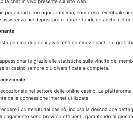
so la chat in vivo presente sul sito web.
ne per aiutarti con ogni problema, compresa l’eventuale nec
e assistenza nel depositare o ritirare fondi, ed anche nel ric
onante
vasta gamma di giochi divertenti ed emozionanti. Le grafich
ppassionante grazie alle statistiche sulle vincite dei membri 
za al casinò sempre più diversificata e completa.
Eccezionale
eccezionale nel settore delle online casino. La piattaforma
e dalla connessione internet utilizzata.
endere i contenuti del casinò, inclusa la descrizione dettagl
 di pagamento sono brevi ed efficienti, garantendo al giocat