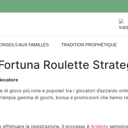
ONSEILS AUX FAMILLES
TRADITION PROPHÉTIQUE
Fortuna Roulette Strate
Giocatore
e di gioco più note e popolari tra i giocatori d’azzardo onl
 un’ampia gamma di giochi, bonus e promozioni che hanno reso
o effettuare la registrazione. Il processo è
Ardente
semplice 