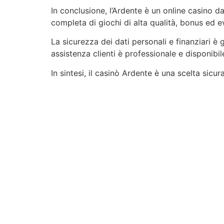
In conclusione, l’Ardente è un online casino 
completa di giochi di alta qualità, bonus ed 
La sicurezza dei dati personali e finanziari è 
assistenza clienti è professionale e disponibi
In sintesi, il casinò Ardente è una scelta sic