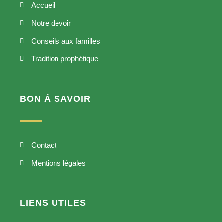
Accueil
Notre devoir
Conseils aux familles
Tradition prophétique
BON Á SAVOIR
Contact
Mentions légales
LIENS UTILES