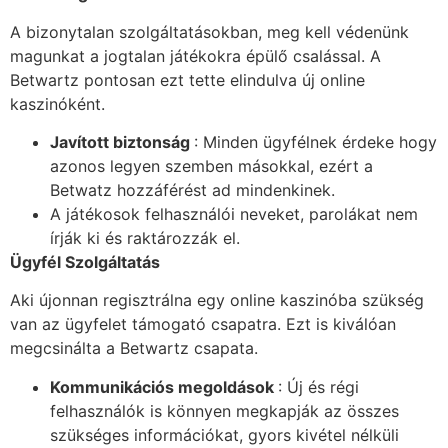
A bizonytalan szolgáltatásokban, meg kell védenünk
magunkat a jogtalan játékokra épülő csalással. A
Betwartz pontosan ezt tette elindulva új online
kaszinóként.
Javított biztonság
: Minden ügyfélnek érdeke hogy
azonos legyen szemben másokkal, ezért a
Betwatz hozzáférést ad mindenkinek.
A játékosok felhasználói neveket, parolákat nem
írják ki és raktározzák el.
Ügyfél Szolgáltatás
Aki újonnan regisztrálna egy online kaszinóba szükség
van az ügyfelet támogató csapatra. Ezt is kiválóan
megcsinálta a Betwartz csapata.
Kommunikációs megoldások
: Új és régi
felhasználók is könnyen megkapják az összes
szükséges információkat, gyors kivétel nélküli