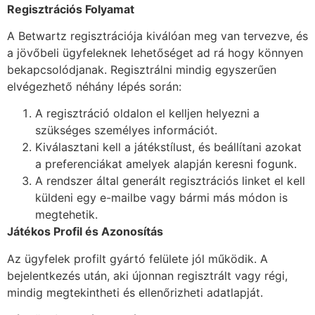
Regisztrációs Folyamat
A Betwartz regisztrációja kiválóan meg van tervezve, és
a jövőbeli ügyfeleknek lehetőséget ad rá hogy könnyen
bekapcsolódjanak. Regisztrálni mindig egyszerűen
elvégezhető néhány lépés során:
A regisztráció oldalon el kelljen helyezni a
szükséges személyes információt.
Kiválasztani kell a játékstílust, és beállítani azokat
a preferenciákat amelyek alapján keresni fogunk.
A rendszer által generált regisztrációs linket el kell
küldeni egy e-mailbe vagy bármi más módon is
megtehetik.
Játékos Profil és Azonosítás
Az ügyfelek profilt gyártó felülete jól működik. A
bejelentkezés után, aki újonnan regisztrált vagy régi,
mindig megtekintheti és ellenőrizheti adatlapját.