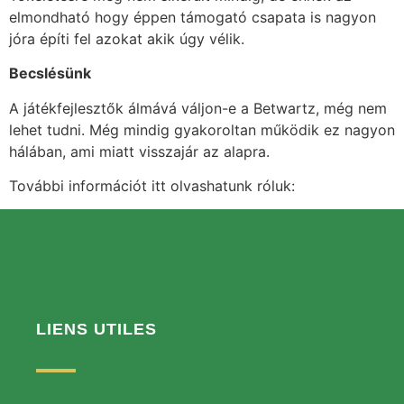
elmondható hogy éppen támogató csapata is nagyon
jóra építi fel azokat akik úgy vélik.
Becslésünk
A játékfejlesztők álmává váljon-e a Betwartz, még nem
lehet tudni. Még mindig gyakoroltan működik ez nagyon
hálában, ami miatt visszajár az alapra.
További információt itt olvashatunk róluk:
LIENS UTILES