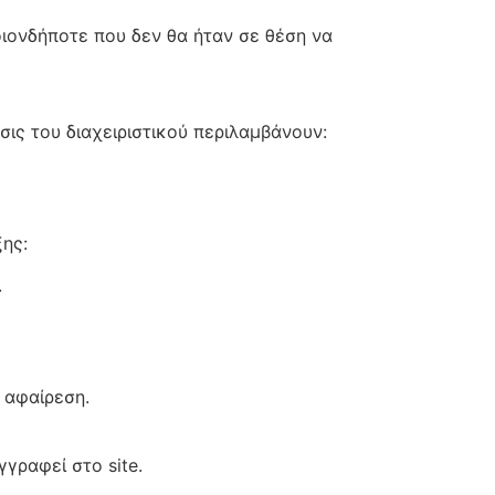
οιονδήποτε που δεν θα ήταν σε θέση να
σις του διαχειριστικού περιλαμβάνουν:
ξης:
.
 αφαίρεση.
γραφεί στο site.