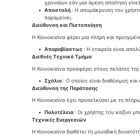
χροναίων εάν μια άμεση απαίτηση γίνετ
Αποστολή
: Η απομάκρυνση του χρήστη
παραμείνει.
Διεύθυνση και Πιστοποίηση
Η Κοινοκισίνα φέρει μια πλήρη και προηγμέν
Απαραβίαστως
: Η εταιρεία είναι απο
Διεθνές Τεχνικό Τμήμα
Η Κοινοκισίνα προσφέρει στους πελάτες της 
Σχόλιο
: Ο οποίος είναι διαθέσιμος κα
Διεύθυνση της Παράτασης
Η Κοινοκισίνα έχει προσελκύσει με τη πλήρ
Πολυτέλεια
: Οι χρήστης του καζίνο μ
Τεχνικές Ευεργεσιών
Η Κοινοκισίνα διαθέτει τη μοναδική δυνατότ