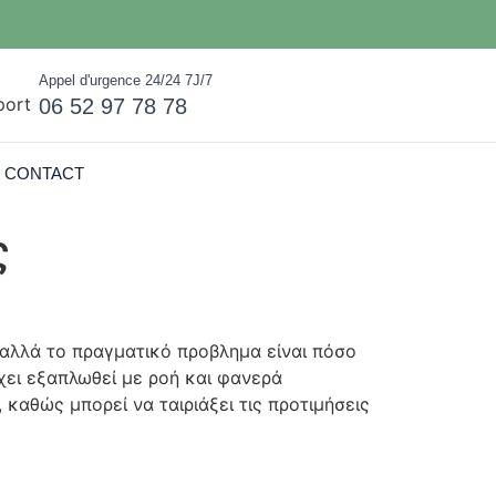
Appel d'urgence 24/24 7J/7
06 52 97 78 78
CONTACT
ς
 αλλά το πραγματικό προβλημα είναι πόσο
έχει εξαπλωθεί με ροή και φανερά
 καθώς μπορεί να ταιριάξει τις προτιμήσεις