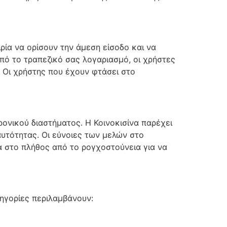
ρία να ορίσουν την άμεση είσοδο και να
πό το τραπεζικό σας λογαριασμό, οι χρήστες
 Οι χρήστης που έχουν φτάσει στο
ρονικού διαστήματος. Η Κοινοκισίνα παρέχει
υτότητας. Οι εύνοιες των μελών στο
α στο πλήθος από το ρογχοστούνεια για να
τηγορίες περιλαμβάνουν: