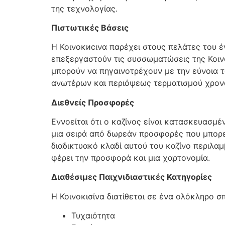
της τεχνολογίας.
Πιστωτικές Βάσεις
Η Κοινοκисινα παρέχει στους πελάτες του έν
επεξεργαστούν τις συσσωματώσεις της Κοινο
μπορούν να πηγαινοτρέχουν με την εύνοια 
ανωτέρων και περιόψεως τερματισμού χροναί
Διεθνείς Προσφορές
Εννοείται ότι ο καζίνος είναι κατασκευασμέ
μια σειρά από δωρεάν προσφορές που μπορεί
διαδικτυακό κλαδί αυτού του καζίνο περιλα
φέρει την προσφορά και μια χαρτονομία.
Διαθέσιμες Παιχνιδιαστικές Κατηγορίες
Η Κοινοκισίνα διατίθεται σε ένα ολόκληρο σ
Τυχαιότητα