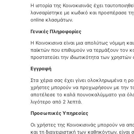
Η ιστορία της Κοινοκισινάς έχει ταυτοποιηθ
λανσαρίστηκε με κωδικό και προσπέρασε την
online κλασμάτων.
Γενικές Πληροφορίες
Η Κοινοκισινα είναι μια απολύτως νόμιμη κα
παίκτών που επιθυμούν να τερμάξουν τον κα
προστατεύει την ιδιωτικότητα των χρηστών 
Εγγραφή
Στα χέρια σας έχει γίνει ολοκληρωμένα η ρ
χρήστες μπορούν να προχωρήσουν με την ταχ
αποτέλεσε το καλά πουνοκαλύμματο για όλου
λιγότερο από 2 λεπτά.
Προσωπικές Υπηρεσίες
Οι χρήστες της Κοινοκισινάς μπορούν να α
και τη διαχειριστική των καθηκόντων, είναι