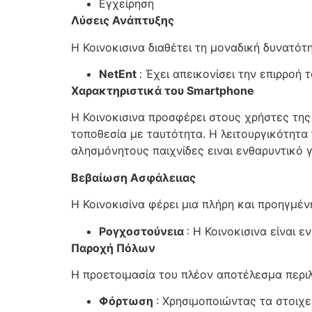
Εγχείρηση
Λύσεις Ανάπτυξης
Η Κοινοκισινα διαθέτει τη μοναδική δυνατότ
NetEnt
: Έχει απεικονίσει την επιρροή
Χαρακτηριστικά του Smartphone
Η Κοινοκισινα προσφέρει στους χρήστες της
τοποθεσία με ταυτότητα. Η λειτουργικότητα 
αλησμόνητους παιχνίδες ειναι ενθαρυντικό γ
Βεβαίωση Ασφάλειιας
Η Κοινοκισίνα φέρει μια πλήρη και προηγμέν
Ρογχοστούνεια
: Η Κοινοκισινα είναι
Παροχή Πόλων
Η προετοιμασία του πλέον αποτέλεσμα περι
Φόρτωση
: Χρησιμοποιώντας τα στοιχ