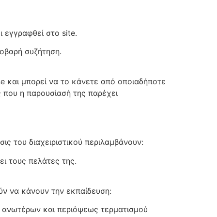
 εγγραφθεί στο site.
σοβαρή συζήτηση.
e και μπορεί να το κάνετε από οποιαδήποτε
ς που η παρουσίασή της παρέχει
σις του διαχειριστικού περιλαμβάνουν:
ει τους πελάτες της.
ύν να κάνουν την εκπαίδευση:
το ανωτέρων και περιόψεως τερματισμού