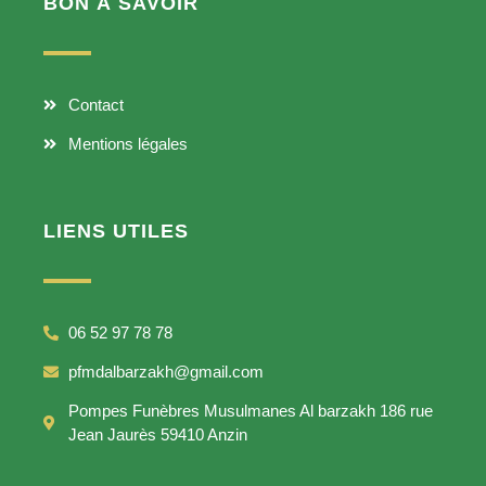
BON Á SAVOIR
Contact
Mentions légales
LIENS UTILES
06 52 97 78 78
pfmdalbarzakh@gmail.com
Pompes Funèbres Musulmanes Al barzakh 186 rue
Jean Jaurès 59410 Anzin