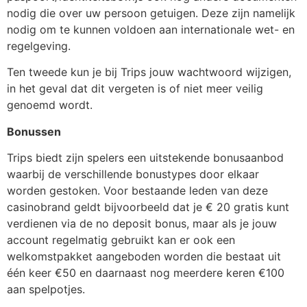
nodig die over uw persoon getuigen. Deze zijn namelijk
nodig om te kunnen voldoen aan internationale wet- en
regelgeving.
Ten tweede kun je bij Trips jouw wachtwoord wijzigen,
in het geval dat dit vergeten is of niet meer veilig
genoemd wordt.
Bonussen
Trips biedt zijn spelers een uitstekende bonusaanbod
waarbij de verschillende bonustypes door elkaar
worden gestoken. Voor bestaande leden van deze
casinobrand geldt bijvoorbeeld dat je € 20 gratis kunt
verdienen via de no deposit bonus, maar als je jouw
account regelmatig gebruikt kan er ook een
welkomstpakket aangeboden worden die bestaat uit
één keer €50 en daarnaast nog meerdere keren €100
aan spelpotjes.