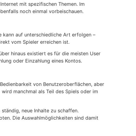
 Internet mit spezifischen Themen. Im
ebenfalls noch einmal vorbeischauen.
e kann auf unterschiedliche Art erfolgen –
rekt vom Spieler erreichen ist.
ber hinaus existiert es für die meisten User
hlung oder Einzahlung eines Kontos.
e Bedienbarkeit von Benutzeroberflächen, aber
d wird manchmal als Teil des Spiels oder im
 ständig, neue Inhalte zu schaffen.
boten. Die Auswahlmöglichkeiten sind damit