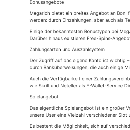
Bonusangebote
Megarich bietet ein breites Angebot an Boni
werden: durch Einzahlungen, aber auch als T
Einige der bekanntesten Bonustypen bei Mega
Darüber hinaus existieren Free-Spins-Angeb
Zahlungsarten und Auszahlsystem
Der Zugriff auf das eigene Konto ist wichtig 
durch Banküberweisungen, die auch einige M
Auch die Verfügbarkeit einer Zahlungsvereinb
wie Skrill und Neteller als E-Wallet-Service D
Spielangebot
Das eigentliche Spielangebot ist ein großer V
unsere User eine Vielzahl verschiedener Slot 
Es besteht die Möglichkeit, sich auf verschie