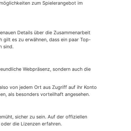
lmöglichkeiten zum Spielerangebot im
e genauen Details über die Zusammenarbeit
h gilt es zu erwähnen, dass ein paar Top-
n sind.
freundliche Webpräsenz, sondern auch die
.
also von jedem Ort aus Zugriff auf ihr Konto
en, als besonders vorteilhaft angesehen.
üht, sicher zu sein. Auf der offiziellen
oder die Lizenzen erfahren.