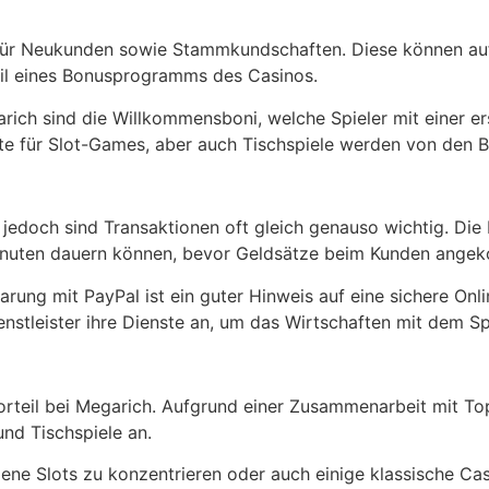
 für Neukunden sowie Stammkundschaften. Diese können au
eil eines Bonusprogramms des Casinos.
rich sind die Willkommensboni, welche Spieler mit einer e
ote für Slot-Games, aber auch Tischspiele werden von de
– jedoch sind Transaktionen oft gleich genauso wichtig. Die
inuten dauern können, bevor Geldsätze beim Kunden ange
arung mit PayPal ist ein guter Hinweis auf eine sichere On
ienstleister ihre Dienste an, um das Wirtschaften mit dem Sp
orteil bei Megarich. Aufgrund einer Zusammenarbeit mit Top
und Tischspiele an.
dene Slots zu konzentrieren oder auch einige klassische Ca