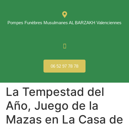
Pompes Funèbres Musulmanes AL BARZAKH Valenciennes
06 52 97 78 78
La Tempestad del
Año, Juego de la
Mazas en La Casa de