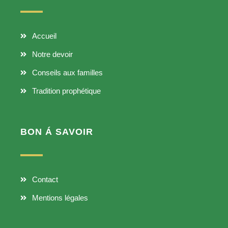
Accueil
Notre devoir
Conseils aux familles
Tradition prophétique
BON Á SAVOIR
Contact
Mentions légales