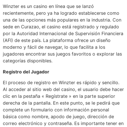
Winzter es un casino en línea que se lanzó
recientemente, pero ya ha logrado establecerse como
una de las opciones más populares en la industria. Con
sede en Curazao, el casino está registrado y regulado
por la Autoridad Internacional de Supervisión Financiera
(AFI) de este país. La plataforma ofrece un diseño
moderno y fácil de navegar, lo que facilita a los
jugadores encontrar sus juegos favoritos o explorar las
categorías disponibles.
Registro del Jugador
El proceso de registro en Winzter es rápido y sencillo.
Al acceder al sitio web del casino, el usuario debe hacer
clic en la pestaña « Regístrate » en la parte superior
derecha de la pantalla. En este punto, se le pedirá que
complete un formulario con información personal
básica como nombre, apodo de juego, dirección de
correo electrónico y contraseña. Es importante tener en