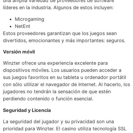
una amplia variedad de proveedores de software
líderes en la industria. Algunos de estos incluyen:
Microgaming
NetEnt
Estos proveedores garantizan que los juegos sean
divertidos, emocionantes y más importantes: seguros.
Versión móvil
Winzter ofrece una experiencia excelente para
dispositivos móviles. Los usuarios pueden acceder a
sus juegos favoritos en su tableta u ordenador portátil
con sólo utilizar el navegador de Internet. Al hacerlo, los
jugadores no tendrán la sensación de que estén
perdiendo contenido o función esencial.
Seguridad y Licencia
La seguridad del jugador y su privacidad son una
prioridad para Winzter. El casino utiliza tecnología SSL