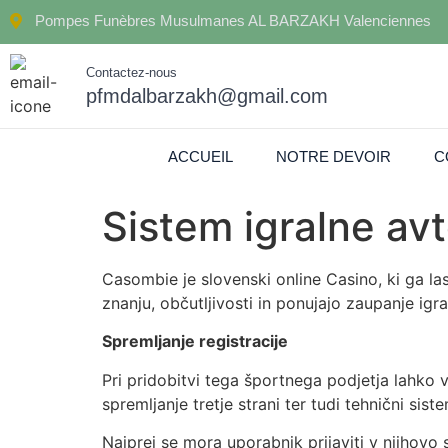
Pompes Funèbres Musulmanes AL BARZAKH Valenciennes
Contactez-nous
pfmdalbarzakh@gmail.com
ACCUEIL
NOTRE DEVOIR
C
Sistem igralne av
Casombie je slovenski online Casino, ki ga las
znanju, občutljivosti in ponujajo zaupanje igr
Spremljanje registracije
Pri pridobitvi tega športnega podjetja lahko 
spremljanje tretje strani ter tudi tehnični si
Najprej se mora uporabnik prijaviti v njihovo 