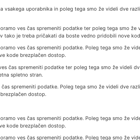
 za vsakega uporabnika in poleg tega smo že videli dve razl
moramo ves čas spremeniti podatke ter poleg tega smo že vi
rav tako je treba pričakati da boste vedno pridobili nove k
moramo ves čas spremeniti podatke. Poleg tega smo že videl
nove kode brezplačen dostop.
es čas spremeniti podatke ter poleg tega smo že videli dve
etna spletno stran.
čas spremeniti podatke. Poleg tega smo že videli dve različ
 brezplačen dostop.
moramo ves čas spremeniti podatke. Poleg tega smo že videl
nove kode brezplačen dostop.
moramo ves čas spremeniti podatke. Poleg tega smo že videl