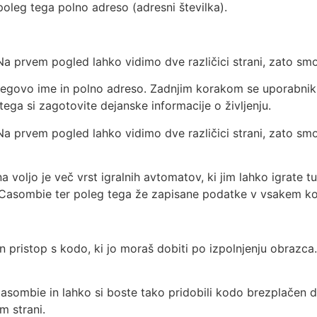
poleg tega polno adreso (adresni številka).
 Na prvem pogled lahko vidimo dve različici strani, zato sm
jegovo ime in polno adreso. Zadnjim korakom se uporabnik 
 tega si zagotovite dejanske informacije o življenju.
Na prvem pogled lahko vidimo dve različici strani, zato smo
na voljo je več vrst igralnih avtomatov, ki jim lahko igrate
ni Casombie ter poleg tega že zapisane podatke v vsakem kor
en pristop s kodo, ki jo moraš dobiti po izpolnjenju obrazca
 Casombie in lahko si boste tako pridobili kodo brezplačen d
m strani.