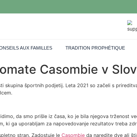
ONSEILS AUX FAMILLES
TRADITION PROPHÉTIQUE
tomate Casombie v Slove
ti skupina športnih podjetij. Leta 2021 so začeli s prireditv
alcem.
vidimo, da smo prišle iz časa, ko je bila njegova trženost 
stem, ki ga uporabljam za napovedovanje rezultatov treba zdr
spletno stran. Zadostuje le
Casombie
da naredite dve ali šti