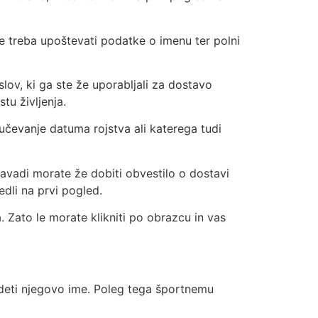
e treba upoštevati podatke o imenu ter polni
lov, ki ga ste že uporabljali za dostavo
tu življenja.
jučevanje datuma rojstva ali katerega tudi
navadi morate že dobiti obvestilo o dostavi
edli na prvi pogled.
. Zato le morate klikniti po obrazcu in vas
edeti njegovo ime. Poleg tega športnemu