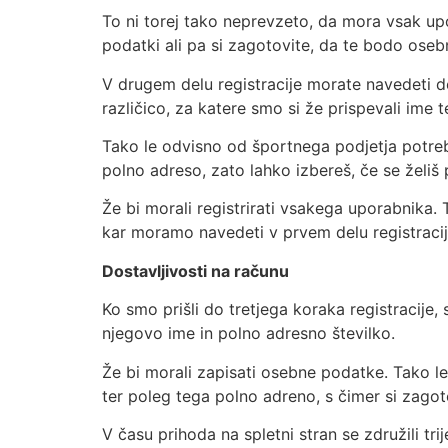
To ni torej tako neprevzeto, da mora vsak upo
podatki ali pa si zagotovite, da te bodo osebn
V drugem delu registracije morate navedeti 
različico, za katere smo si že prispevali ime 
Tako le odvisno od športnega podjetja potreb
polno adreso, zato lahko izbereš, če se želiš p
Že bi morali registrirati vsakega uporabnika.
kar moramo navedeti v prvem delu registracij
Dostavljivosti na računu
Ko smo prišli do tretjega koraka registracije
njegovo ime in polno adresno številko.
Že bi morali zapisati osebne podatke. Tako l
ter poleg tega polno adreno, s čimer si zagoto
V času prihoda na spletni stran se združili t