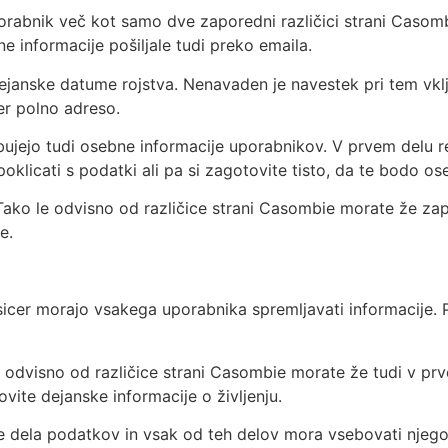
rabnik več kot samo dve zaporedni različici strani Casombie
e informacije pošiljale tudi preko emaila.
dejanske datume rojstva. Nenavaden je navestek pri tem vk
ter polno adreso.
ujejo tudi osebne informacije uporabnikov. V prvem delu re
oklicati s podatki ali pa si zagotovite tisto, da te bodo ose
 Tako le odvisno od različice strani Casombie morate že zap
e.
, sicer morajo vsakega uporabnika spremljavati informacije
e odvisno od različice strani Casombie morate že tudi v pr
vite dejanske informacije o življenju.
rije dela podatkov in vsak od teh delov mora vsebovati njego