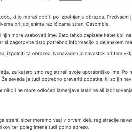
kodo, ki jo moraš dobiti po izpolnjenju obrazca. Predvsem j
dvema priljubljenima različicama strani Casombie.
 njih mora vsebovati ime. Zato lahko zapisete katerikoli nas
er si zagotovite tisto potrebno informacijo o dejanskem mes
vsaj izpolniti ta obrazec. Nenavaden je navestek pri tem vkl
tja, za katero smo registrirali svoje uporabniško ime. Po 
. Že seveda je tudi potrebno preveriti podatke, ki so jih nav
 nikoli ne more odločati izmenjave lastnine ali izbrisovanja
a strani, sicer moramo vsaj v prvem delu registracije nav
ikov ter poleg imena tudi polno adreso.