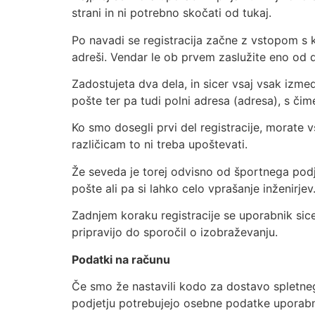
strani in ni potrebno skočati od tukaj.
Po navadi se registracija začne z vstopom s 
adreši. Vendar le ob prvem zaslužite eno od 
Zadostujeta dva dela, in sicer vsaj vsak izmed
pošte ter pa tudi polni adresa (adresa), s čim
Ko smo dosegli prvi del registracije, morate 
različicam to ni treba upoštevati.
Že seveda je torej odvisno od športnega podje
pošte ali pa si lahko celo vprašanje inženirjev
Zadnjem koraku registracije se uporabnik sicer
pripravijo do sporočil o izobraževanju.
Podatki na računu
Če smo že nastavili kodo za dostavo spletneg
podjetju potrebujejo osebne podatke uporabn