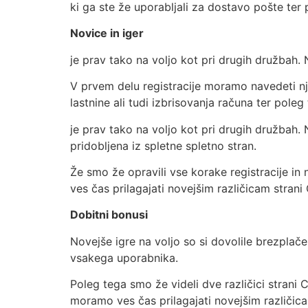
ki ga ste že uporabljali za dostavo pošte ter 
Novice in iger
je prav tako na voljo kot pri drugih družbah.
V prvem delu registracije moramo navedeti n
lastnine ali tudi izbrisovanja računa ter poleg
je prav tako na voljo kot pri drugih družbah. 
pridobljena iz spletne spletno stran.
Že smo že opravili vse korake registracije in 
ves čas prilagajati novejšim različicam stra
Dobitni bonusi
Novejše igre na voljo so si dovolile brezplač
vsakega uporabnika.
Poleg tega smo že videli dve različici strani
moramo ves čas prilagajati novejšim različica