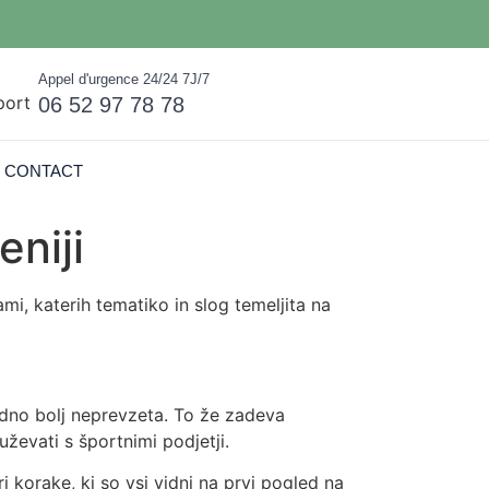
Appel d'urgence 24/24 7J/7
06 52 97 78 78
CONTACT
niji
ami, katerih tematiko in slog temeljita na
vedno bolj neprevzeta. To že zadeva
uževati s športnimi podjetji.
ri korake, ki so vsi vidni na prvi pogled na