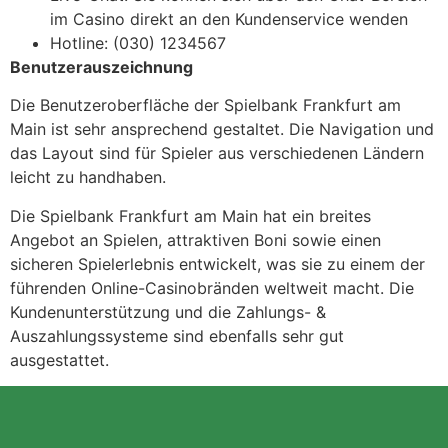
im Casino direkt an den Kundenservice wenden
Hotline: (030) 1234567
Benutzerauszeichnung
Die Benutzeroberfläche der Spielbank Frankfurt am
Main ist sehr ansprechend gestaltet. Die Navigation und
das Layout sind für Spieler aus verschiedenen Ländern
leicht zu handhaben.
Die Spielbank Frankfurt am Main hat ein breites
Angebot an Spielen, attraktiven Boni sowie einen
sicheren Spielerlebnis entwickelt, was sie zu einem der
führenden Online-Casinobränden weltweit macht. Die
Kundenunterstützung und die Zahlungs- &
Auszahlungssysteme sind ebenfalls sehr gut
ausgestattet.