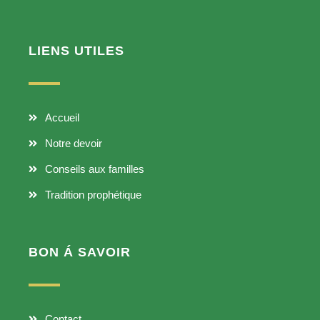
LIENS UTILES
Accueil
Notre devoir
Conseils aux familles
Tradition prophétique
BON Á SAVOIR
Contact