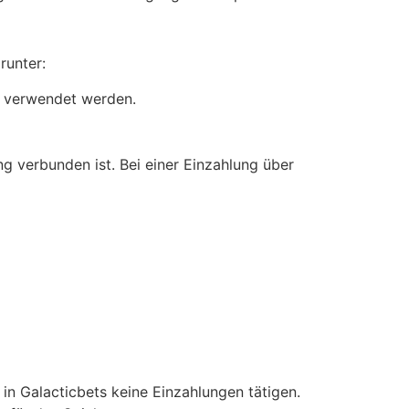
runter:
n verwendet werden.
ng verbunden ist. Bei einer Einzahlung über
n Galacticbets keine Einzahlungen tätigen.