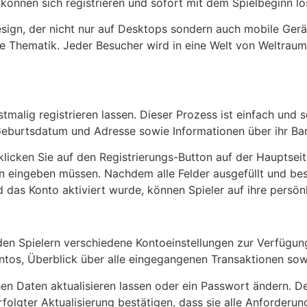
r können sich registrieren und sofort mit dem Spielbeginn lo
esign, der nicht nur auf Desktops sondern auch mobile Gerät
he Thematik. Jeder Besucher wird in eine Welt von Weltrau
malig registrieren lassen. Dieser Prozess ist einfach und 
 Geburtsdatum und Adresse sowie Informationen über ihr Ba
licken Sie auf den Registrierungs-Button auf der Hauptseit
en eingeben müssen. Nachdem alle Felder ausgefüllt und bes
d das Konto aktiviert wurde, können Spieler auf ihre persön
den Spielern verschiedene Kontoeinstellungen zur Verfügun
ontos, Überblick über alle eingegangenen Transaktionen so
hen Daten aktualisieren lassen oder ein Passwort ändern. D
rfolgter Aktualisierung bestätigen, dass sie alle Anforder