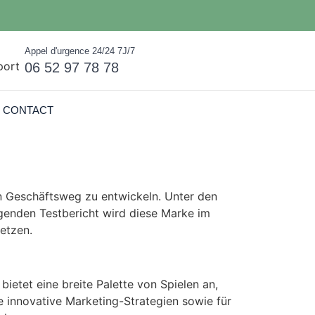
Appel d'urgence 24/24 7J/7
06 52 97 78 78
CONTACT
en Geschäftsweg zu entwickeln. Unter den
lgenden Testbericht wird diese Marke im
etzen.
bietet eine breite Palette von Spielen an,
e innovative Marketing-Strategien sowie für