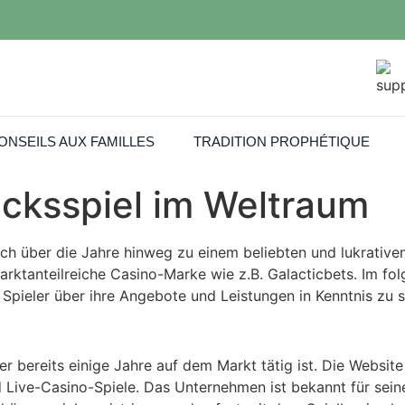
ONSEILS AUX FAMILLES
TRADITION PROPHÉTIQUE
ücksspiel im Weltraum
ich über die Jahre hinweg zu einem beliebten und lukrativ
marktanteilreiche Casino-Marke wie z.B. Galacticbets. Im fo
Spieler über ihre Angebote und Leistungen in Kenntnis zu s
er bereits einige Jahre auf dem Markt tätig ist. Die Website 
d Live-Casino-Spiele. Das Unternehmen ist bekannt für sein