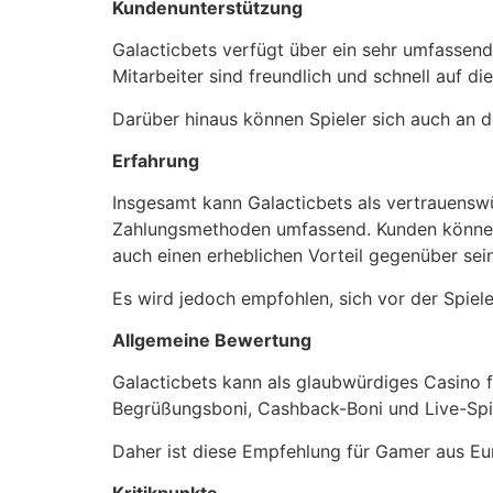
Kundenunterstützung
Galacticbets verfügt über ein sehr umfassen
Mitarbeiter sind freundlich und schnell auf d
Darüber hinaus können Spieler sich auch an 
Erfahrung
Insgesamt kann Galacticbets als vertrauenswü
Zahlungsmethoden umfassend. Kunden können s
auch einen erheblichen Vorteil gegenüber sei
Es wird jedoch empfohlen, sich vor der Spiel
Allgemeine Bewertung
Galacticbets kann als glaubwürdiges Casino f
Begrüßungsboni, Cashback-Boni und Live-Spi
Daher ist diese Empfehlung für Gamer aus Eu