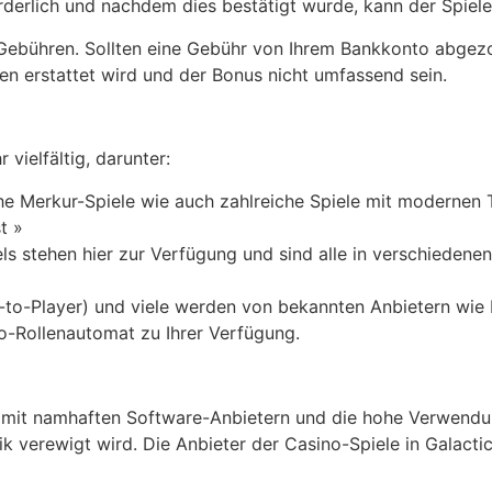
orderlich und nachdem dies bestätigt wurde, kann der Spiele
 Gebühren. Sollten eine Gebühr von Ihrem Bankkonto abg
n erstattet wird und der Bonus nicht umfassend sein.
 vielfältig, darunter:
che Merkur-Spiele wie auch zahlreiche Spiele mit modernen
t »
els stehen hier zur Verfügung und sind alle in verschiedene
n-to-Player) und viele werden von bekannten Anbietern wie
no-Rollenautomat zu Ihrer Verfügung.
 mit namhaften Software-Anbietern und die hohe Verwend
 verewigt wird. Die Anbieter der Casino-Spiele in Galactic