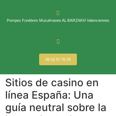
Pompes Funèbres Musulmanes AL BARZAKH Valenciennes
06 52 97 78 78
Sitios de casino en
línea España: Una
guía neutral sobre la