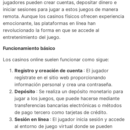
jugadores pueden crear cuentas, depositar dinero e
iniciar sesiones para jugar a estos juegos de manera
remota. Aunque los casinos físicos ofrecen experiencia
emocionante, las plataformas en línea han
revolucionado la forma en que se accede al
entretenimiento del juego.
Funcionamiento básico
Los casinos online suelen funcionar como sigue:
Registro y creación de cuenta
: El jugador
regístrate en el sitio web proporcionando
información personal y crea una contraseña.
Depósito
: Se realiza un depósito monetario para
jugar a los juegos, que puede hacerse mediante
transferencias bancarias electrónicas o métodos
de pago tercero como tarjetas de crédito.
Sesión en línea
: El jugador inicia sesión y accede
al entorno de juego virtual donde se pueden