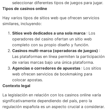
seleccionar diferentes tipos de juegos para jugar.
Tipos de casinos online
Hay varios tipos de sitios web que ofrecen servicios
similares, incluyendo:
Sitios web dedicados a una sola marca
: Los
operadores del casino ofertan un sitio web
completo con su propio diseño y función.
Casinos multi-marca (operadoras de juegos)
:
Las plataformas en línea permiten la participación
de varias marcas bajo una única plataforma.
Agencias o corredores de apuestas
: Los sitios
web ofrecen servicios de bookmaking para
colocar apostas.
Contexto legal
La legislación en relación con los casinos online varía
significativamente dependiendo del país, pero la
regulación española es un aspecto crucial a considerar.