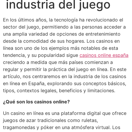
industria del juego
En los últimos años, la tecnología ha revolucionado el
sector del juego, permitiendo a las personas acceder a
una amplia variedad de opciones de entretenimiento
desde la comodidad de sus hogares. Los casinos en
línea son uno de los ejemplos más notables de esta
tendencia, y su popularidad sigue
casinos online españa
creciendo a medida que más países comienzan a
regular y permitir la práctica del juego en línea. En este
artículo, nos centraremos en la industria de los casinos
en línea en España, explorando sus conceptos básicos,
tipos, contextos legales, beneficios y limitaciones.
¿Qué son los casinos online?
Un casino en línea es una plataforma digital que ofrece
juegos de azar tradicionales como ruletas,
tragamonedas y póker en una atmósfera virtual. Los