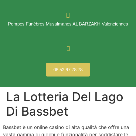
Pompes Funèbres Musulmanes AL BARZAKH Valenciennes
06 52 97 78 78
La Lotteria Del Lago
Di Bassbet
Bassbet è un online casino di alta qualità che offre una
vasta gamma di giochi e funzionalità per soddisfare le