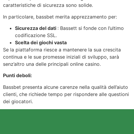
caratteristiche di sicurezza sono solide.
In particolare, bassbet merita apprezzamento per:
Sicurezza del dati
: Bassett si fonde con l’ultimo
codificazione SSL.
Scelta dei giochi vasta
Se la piattaforma riesce a mantenere la sua crescita
continua e le sue promesse iniziali di sviluppo, sarà
senz’altro una delle principali online casino.
Punti deboli:
Bassbet presenta alcune carenze nella qualità dell’aiuto
clienti, che richiede tempo per rispondere alle questioni
dei giocatori.