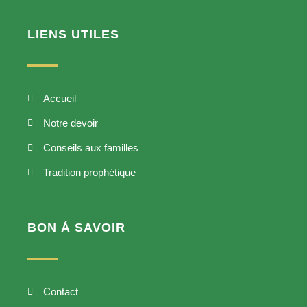
LIENS UTILES
Accueil
Notre devoir
Conseils aux familles
Tradition prophétique
BON Á SAVOIR
Contact