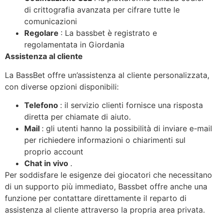
di crittografia avanzata per cifrare tutte le
comunicazioni
Regolare
: La bassbet è registrato e
regolamentata in Giordania
Assistenza al cliente
La BassBet offre un’assistenza al cliente personalizzata,
con diverse opzioni disponibili:
Telefono
: il servizio clienti fornisce una risposta
diretta per chiamate di aiuto.
Mail
: gli utenti hanno la possibilità di inviare e-mail
per richiedere informazioni o chiarimenti sul
proprio account
Chat in vivo
.
Per soddisfare le esigenze dei giocatori che necessitano
di un supporto più immediato, Bassbet offre anche una
funzione per contattare direttamente il reparto di
assistenza al cliente attraverso la propria area privata.