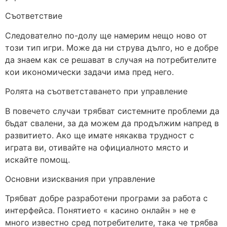
Съответствие
Следователно по-долу ще намерим нещо ново от
този тип игри. Може да ни струва дълго, но е добре
да знаем как се решават в случая на потребителите
кои икономически задачи има пред него.
Ролята на съответставането при управление
В повечето случаи трябват системните проблеми да
бъдат свалени, за да можем да продължим напред в
развитието. Ако ще имате някаква трудност с
играта ви, отивайте на официалното място и
искайте помощ.
Основни изисквания при управление
Трябват добре разработени програми за работа с
интерфейса. Понятието « касино онлайн » не е
много известно сред потребителите, така че трябва