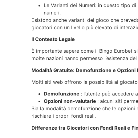
Le Varianti dei Numeri: in questo tipo d
numeri.
Esistono anche varianti del gioco che prevedon
giocatori con un livello più elevato di intera
Il Contesto Legale
È importante sapere come il Bingo Eurobet sia 
molte nazioni hanno permesso l’esistenza del 
Modalità Gratuite: Demofunzione e Opzioni 
Molti siti web offrono la possibilità ai gioca
Demofunzione
: l’utente può accedere 
Opzioni non-valutarie
: alcuni siti perm
Sia la modalità demofunzione che le opzioni n
rischiare i propri fondi reali.
Differenze tra Giocatori con Fondi Reali e Fi