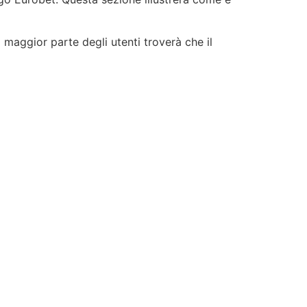
a maggior parte degli utenti troverà che il