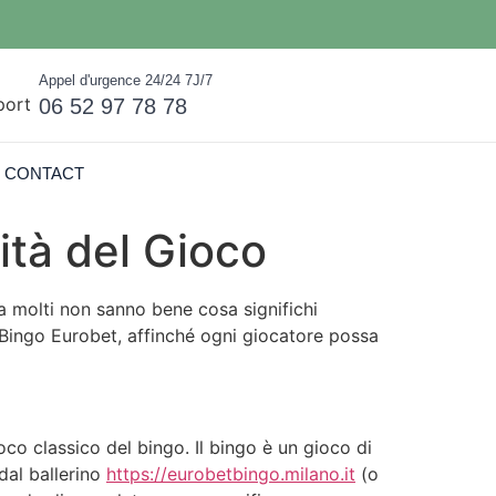
Appel d'urgence 24/24 7J/7
06 52 97 78 78
CONTACT
ità del Gioco
a molti non sanno bene cosa significhi
 Bingo Eurobet, affinché ogni giocatore possa
co classico del bingo. Il bingo è un gioco di
dal ballerino
https://eurobetbingo.milano.it
(o