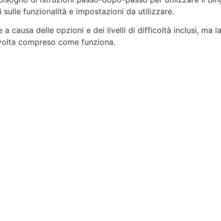
 sulle funzionalità e impostazioni da utilizzare.
 causa delle opzioni e dei livelli di difficoltà inclusi, ma l
 volta compreso come funziona.