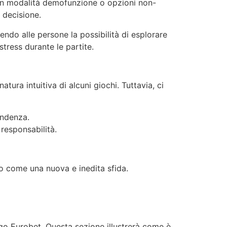
in modalità demofunzione o opzioni non-
 decisione.
rendo alle persone la possibilità di esplorare
tress durante le partite.
tura intuitiva di alcuni giochi. Tuttavia, ci
endenza.
responsabilità.
no come una nuova e inedita sfida.
ngo Eurobet. Questa sezione illustrerà come è