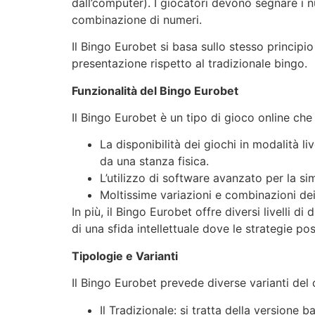
dall’computer). I giocatori devono segnare i 
combinazione di numeri.
Il Bingo Eurobet si basa sullo stesso principi
presentazione rispetto al tradizionale bingo.
Funzionalità del Bingo Eurobet
Il Bingo Eurobet è un tipo di gioco online che o
La disponibilità dei giochi in modalità li
da una stanza fisica.
L’utilizzo di software avanzato per la si
Moltissime variazioni e combinazioni dei
In più, il Bingo Eurobet offre diversi livelli d
di una sfida intellettuale dove le strategie pos
Tipologie e Varianti
Il Bingo Eurobet prevede diverse varianti del
Il Tradizionale: si tratta della versione