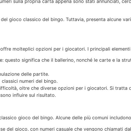
numeri sulla propria carta appena sono stati annunciati, ce
o del gioco classico del bingo. Tuttavia, presenta alcune var
ffre molteplici opzioni per i giocatori. I principali elementi 
ve: questo significa che il ballerino, nonché le carte e la st
mulazione delle partite.
 classici numeri del bingo.
i difficoltà, oltre che diverse opzioni per i giocatori. Si tra
sono influire sul risultato.
 classico gioco del bingo. Alcune delle più comuni includono
 base del gioco, con numeri casuale che vengono chiamati dal