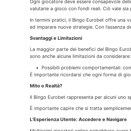
Ogni giocatore deve essere consapevole dell
valutarie a gioco con fondi reali. Ciò vale s
In termini pratici, il Bingo Eurobet offre una 
ed imparare nuove strategie. Con l’assenza de
Svantaggi e Limitazioni
La maggior parte dei benefici del Bingo Eurobet
sono anche alcune limitazioni da considerare:
Possibili problemi comportamentali: come
È importante ricordarsi che ogni forma di gio
Mito o Realtà?
Il Bingo Eurobet rappresenta per alcuni uno s
È importante capire che si tratta semplicemen
L’Esperienza Utente: Accedere e Navigare
Moltissimi giocatori online potrebbero avere 