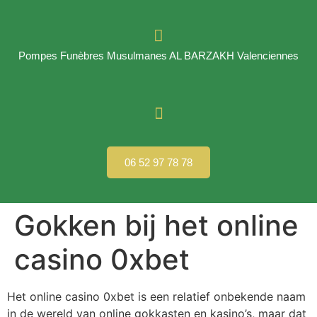
Pompes Funèbres Musulmanes AL BARZAKH Valenciennes
06 52 97 78 78
Gokken bij het online
casino 0xbet
Het online casino 0xbet is een relatief onbekende naam
in de wereld van online gokkasten en kasino’s, maar dat