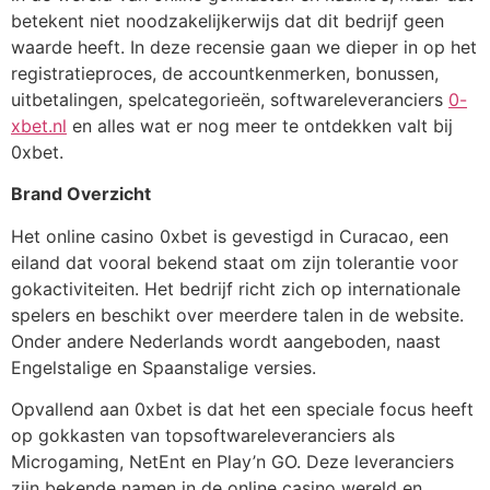
betekent niet noodzakelijkerwijs dat dit bedrijf geen
waarde heeft. In deze recensie gaan we dieper in op het
registratieproces, de accountkenmerken, bonussen,
uitbetalingen, spelcategorieën, softwareleveranciers
0-
xbet.nl
en alles wat er nog meer te ontdekken valt bij
0xbet.
Brand Overzicht
Het online casino 0xbet is gevestigd in Curacao, een
eiland dat vooral bekend staat om zijn tolerantie voor
gokactiviteiten. Het bedrijf richt zich op internationale
spelers en beschikt over meerdere talen in de website.
Onder andere Nederlands wordt aangeboden, naast
Engelstalige en Spaanstalige versies.
Opvallend aan 0xbet is dat het een speciale focus heeft
op gokkasten van topsoftwareleveranciers als
Microgaming, NetEnt en Play’n GO. Deze leveranciers
zijn bekende namen in de online casino wereld en