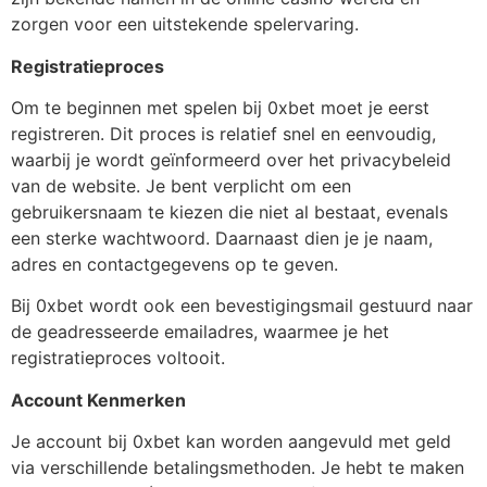
zorgen voor een uitstekende spelervaring.
Registratieproces
Om te beginnen met spelen bij 0xbet moet je eerst
registreren. Dit proces is relatief snel en eenvoudig,
waarbij je wordt geïnformeerd over het privacybeleid
van de website. Je bent verplicht om een
gebruikersnaam te kiezen die niet al bestaat, evenals
een sterke wachtwoord. Daarnaast dien je je naam,
adres en contactgegevens op te geven.
Bij 0xbet wordt ook een bevestigingsmail gestuurd naar
de geadresseerde emailadres, waarmee je het
registratieproces voltooit.
Account Kenmerken
Je account bij 0xbet kan worden aangevuld met geld
via verschillende betalingsmethoden. Je hebt te maken