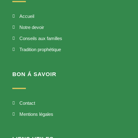
Accueil
Notre devoir
Conseils aux familles
Tradition prophétique
BON Á SAVOIR
Contact
Mentions légales