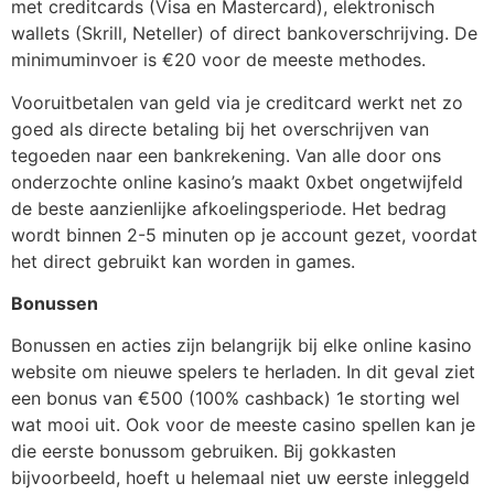
met creditcards (Visa en Mastercard), elektronisch
wallets (Skrill, Neteller) of direct bankoverschrijving. De
minimuminvoer is €20 voor de meeste methodes.
Vooruitbetalen van geld via je creditcard werkt net zo
goed als directe betaling bij het overschrijven van
tegoeden naar een bankrekening. Van alle door ons
onderzochte online kasino’s maakt 0xbet ongetwijfeld
de beste aanzienlijke afkoelingsperiode. Het bedrag
wordt binnen 2-5 minuten op je account gezet, voordat
het direct gebruikt kan worden in games.
Bonussen
Bonussen en acties zijn belangrijk bij elke online kasino
website om nieuwe spelers te herladen. In dit geval ziet
een bonus van €500 (100% cashback) 1e storting wel
wat mooi uit. Ook voor de meeste casino spellen kan je
die eerste bonussom gebruiken. Bij gokkasten
bijvoorbeeld, hoeft u helemaal niet uw eerste inleggeld