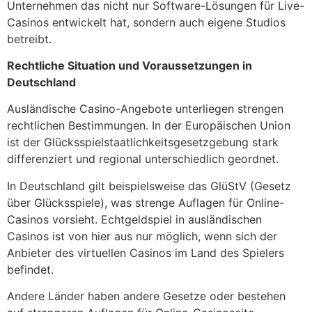
Unternehmen das nicht nur Software-Lösungen für Live-
Casinos entwickelt hat, sondern auch eigene Studios
betreibt.
Rechtliche Situation und Voraussetzungen in
Deutschland
Ausländische Casino-Angebote unterliegen strengen
rechtlichen Bestimmungen. In der Europäischen Union
ist der Glücksspielstaatlichkeitsgesetzgebung stark
differenziert und regional unterschiedlich geordnet.
In Deutschland gilt beispielsweise das GlüStV (Gesetz
über Glücksspiele), was strenge Auflagen für Online-
Casinos vorsieht. Echtgeldspiel in ausländischen
Casinos ist von hier aus nur möglich, wenn sich der
Anbieter des virtuellen Casinos im Land des Spielers
befindet.
Andere Länder haben andere Gesetze oder bestehen