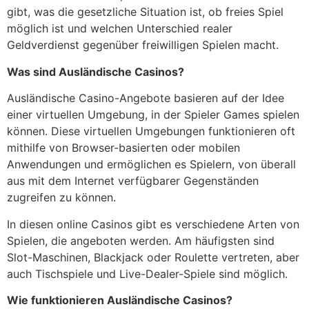
gibt, was die gesetzliche Situation ist, ob freies Spiel
möglich ist und welchen Unterschied realer
Geldverdienst gegenüber freiwilligen Spielen macht.
Was sind Ausländische Casinos?
Ausländische Casino-Angebote basieren auf der Idee
einer virtuellen Umgebung, in der Spieler Games spielen
können. Diese virtuellen Umgebungen funktionieren oft
mithilfe von Browser-basierten oder mobilen
Anwendungen und ermöglichen es Spielern, von überall
aus mit dem Internet verfügbarer Gegenständen
zugreifen zu können.
In diesen online Casinos gibt es verschiedene Arten von
Spielen, die angeboten werden. Am häufigsten sind
Slot-Maschinen, Blackjack oder Roulette vertreten, aber
auch Tischspiele und Live-Dealer-Spiele sind möglich.
Wie funktionieren Ausländische Casinos?