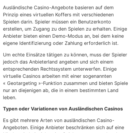
Ausländische Casino-Angebote basieren auf dem
Prinzip eines virtuellen Koffers mit verschiedenen
Spielen darin. Spieler müssen ein Benutzerkonto
erstellen, um Zugang zu den Spielen zu erhalten. Einige
Anbieter bieten einen Demo-Modus an, bei dem keine
eigene Identifizierung oder Zahlung erforderlich ist.
Um echte Einsätze tätigen zu können, muss der Spieler
jedoch das Anbieterland angeben und sich einem
entsprechenden Rechtssystem unterwerfen. Einige
virtuelle Casinos arbeiten mit einer sogenannten
« Geotargeting »-Funktion zusammen und bieten Spiele
nur an diejenigen ab, die in einem bestimmten Land
leben.
Typen oder Variationen von Ausländischen Casinos
Es gibt mehrere Arten von ausländischen Casino-
Angeboten. Einige Anbieter beschränken sich auf eine