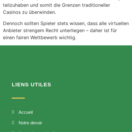
teilzuhaben und somit die Grenzen traditioneller
Casinos zu überwinden.
Dennoch sollten Spieler stets wissen, dass alle virtuellen
Anbieter strengem Recht unterliegen – daher ist für
einen fairen Wettbewerb wichtig.
LIENS UTILES
Accueil
Notre devoir