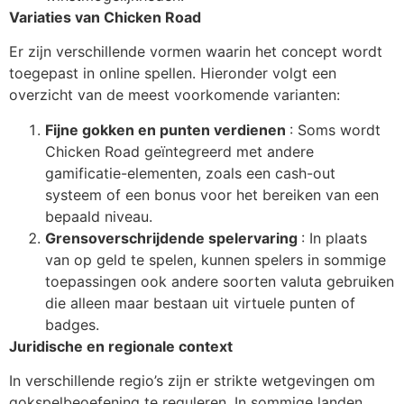
Variaties van Chicken Road
Er zijn verschillende vormen waarin het concept wordt
toegepast in online spellen. Hieronder volgt een
overzicht van de meest voorkomende varianten:
Fijne gokken en punten verdienen
: Soms wordt
Chicken Road geïntegreerd met andere
gamificatie-elementen, zoals een cash-out
systeem of een bonus voor het bereiken van een
bepaald niveau.
Grensoverschrijdende spelervaring
: In plaats
van op geld te spelen, kunnen spelers in sommige
toepassingen ook andere soorten valuta gebruiken
die alleen maar bestaan uit virtuele punten of
badges.
Juridische en regionale context
In verschillende regio’s zijn er strikte wetgevingen om
gokspelbeoefening te reguleren. In sommige landen