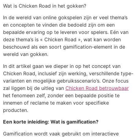
Wat is Chicken Road in het gokken?
In de wereld van online gokspelen zijn er veel thema’s
en concepten te vinden die bedoeld zijn om een
bepaalde ervaring op te leveren voor spelers. Eén van
deze thema’s is « Chicken Road », wat kan worden
beschouwd als een soort gamification-element in de
wereld van gokken.
In dit artikel gaan we dieper in op het concept van
Chicken Road, inclusief zijn werking, verschillende type-
varianten en mogelijke gebruiksscenario’s. Onze focus
zal liggen bij de uitleg van
Chicken Road betrouwbaar
het fenomeen zelf, zonder een bepaalde positie te
innemen of reclame te maken voor specifieke
producten.
Een korte inleiding: Wat is gamification?
Gamification wordt vaak gebruikt om interactieve