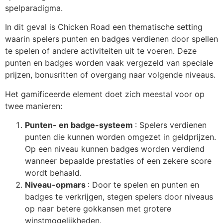
spelparadigma.
In dit geval is Chicken Road een thematische setting
waarin spelers punten en badges verdienen door spellen
te spelen of andere activiteiten uit te voeren. Deze
punten en badges worden vaak vergezeld van speciale
prijzen, bonusritten of overgang naar volgende niveaus.
Het gamificeerde element doet zich meestal voor op
twee manieren:
Punten- en badge-systeem
: Spelers verdienen
punten die kunnen worden omgezet in geldprijzen.
Op een niveau kunnen badges worden verdiend
wanneer bepaalde prestaties of een zekere score
wordt behaald.
Niveau-opmars
: Door te spelen en punten en
badges te verkrijgen, stegen spelers door niveaus
op naar betere gokkansen met grotere
winstmogelijkheden.