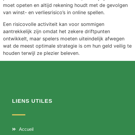
moet opeten en altijd rekening houdt met de gevolgen
van winst- en verliesrisico’s in online spellen.
Een risicovolle activiteit kan voor sommigen
aantrekkelijk zijn omdat het zekere driftpunten
ontwikkelt, maar spelers moeten uiteindelijk afwegen
wat de meest optimale strategie is om hun geld veilig te
houden terwijl ze plezier beleven.
LIENS UTILES
Accueil