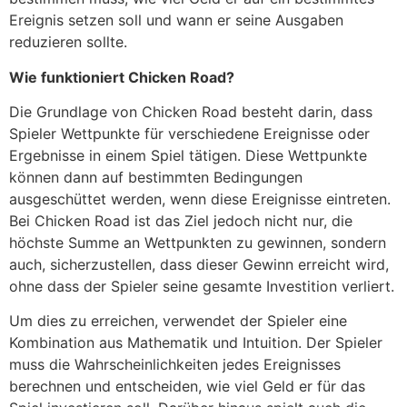
Ereignis setzen soll und wann er seine Ausgaben
reduzieren sollte.
Wie funktioniert Chicken Road?
Die Grundlage von Chicken Road besteht darin, dass
Spieler Wettpunkte für verschiedene Ereignisse oder
Ergebnisse in einem Spiel tätigen. Diese Wettpunkte
können dann auf bestimmten Bedingungen
ausgeschüttet werden, wenn diese Ereignisse eintreten.
Bei Chicken Road ist das Ziel jedoch nicht nur, die
höchste Summe an Wettpunkten zu gewinnen, sondern
auch, sicherzustellen, dass dieser Gewinn erreicht wird,
ohne dass der Spieler seine gesamte Investition verliert.
Um dies zu erreichen, verwendet der Spieler eine
Kombination aus Mathematik und Intuition. Der Spieler
muss die Wahrscheinlichkeiten jedes Ereignisses
berechnen und entscheiden, wie viel Geld er für das