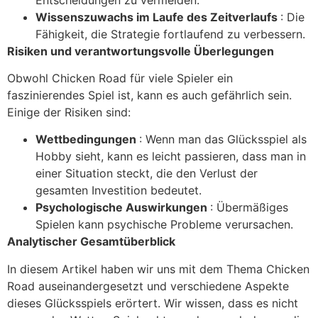
Wissenszuwachs im Laufe des Zeitverlaufs
: Die
Fähigkeit, die Strategie fortlaufend zu verbessern.
Risiken und verantwortungsvolle Überlegungen
Obwohl Chicken Road für viele Spieler ein
faszinierendes Spiel ist, kann es auch gefährlich sein.
Einige der Risiken sind:
Wettbedingungen
: Wenn man das Glücksspiel als
Hobby sieht, kann es leicht passieren, dass man in
einer Situation steckt, die den Verlust der
gesamten Investition bedeutet.
Psychologische Auswirkungen
: Übermäßiges
Spielen kann psychische Probleme verursachen.
Analytischer Gesamtüberblick
In diesem Artikel haben wir uns mit dem Thema Chicken
Road auseinandergesetzt und verschiedene Aspekte
dieses Glücksspiels erörtert. Wir wissen, dass es nicht