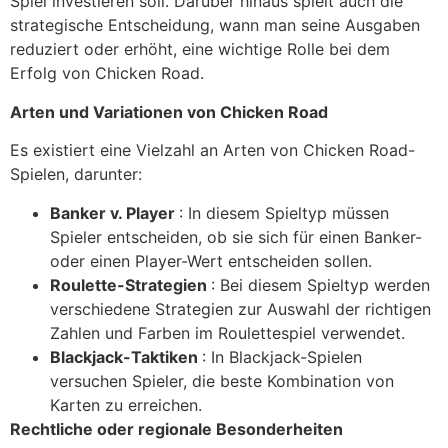
Spiel investieren soll. Darüber hinaus spielt auch die
strategische Entscheidung, wann man seine Ausgaben
reduziert oder erhöht, eine wichtige Rolle bei dem
Erfolg von Chicken Road.
Arten und Variationen von Chicken Road
Es existiert eine Vielzahl an Arten von Chicken Road-
Spielen, darunter:
Banker v. Player
: In diesem Spieltyp müssen
Spieler entscheiden, ob sie sich für einen Banker-
oder einen Player-Wert entscheiden sollen.
Roulette-Strategien
: Bei diesem Spieltyp werden
verschiedene Strategien zur Auswahl der richtigen
Zahlen und Farben im Roulettespiel verwendet.
Blackjack-Taktiken
: In Blackjack-Spielen
versuchen Spieler, die beste Kombination von
Karten zu erreichen.
Rechtliche oder regionale Besonderheiten