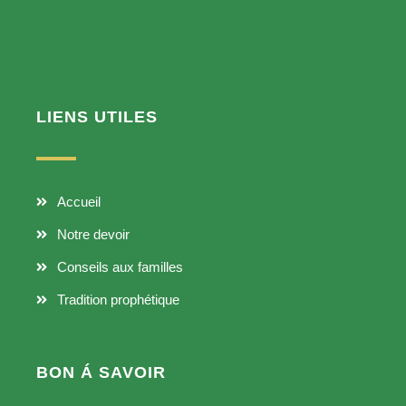
LIENS UTILES
Accueil
Notre devoir
Conseils aux familles
Tradition prophétique
BON Á SAVOIR