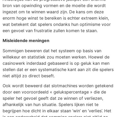
bron van opwinding vormen en de moeite die wordt
ingezet om te winnen waard zijn. De kans om deze
enorm hoge winst te bereiken is echter extreem klein,
wat betekent dat spelers ondanks hun optimisme voor
een gevoel van frustratie zullen komen te staan.
Misleidende meningen
Sommigen beweren dat het systeem op basis van
willekeur en statistiek zou moeten werken. Hoewel de
casinowerk inderdaad gebaseerd is op geluk kan men
stellen dat er een systematische kant aan zit die spelers
niet altijd zo direct beseft.
Ook wordt beweerd dat slotmachines worden getekend
door een vooroordeeld « gelukspercentage » die de
speler het gevoel geeft dat ze winnen of verliezen,
afhankelijk van hun situatie. Spelers lijken niet te
begrijpen hoe dicht in elkaar staan ‘win’ en ‘verlies’. Het