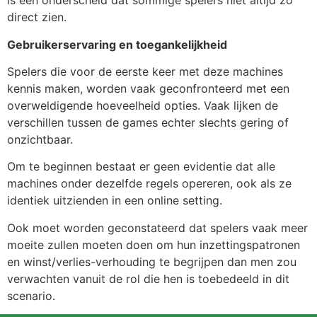
is een onderscheid dat sommige spelers niet altijd zo
direct zien.
Gebruikerservaring en toegankelijkheid
Spelers die voor de eerste keer met deze machines
kennis maken, worden vaak geconfronteerd met een
overweldigende hoeveelheid opties. Vaak lijken de
verschillen tussen de games echter slechts gering of
onzichtbaar.
Om te beginnen bestaat er geen evidentie dat alle
machines onder dezelfde regels opereren, ook als ze
identiek uitzienden in een online setting.
Ook moet worden geconstateerd dat spelers vaak meer
moeite zullen moeten doen om hun inzettingspatronen
en winst/verlies-verhouding te begrijpen dan men zou
verwachten vanuit de rol die hen is toebedeeld in dit
scenario.