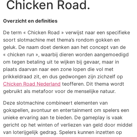
Chicken Road.
Overzicht en definities
De term « Chicken Road » verwijst naar een specifieke
soort slotmachine met thema’s rondom gokken en
geluk. De naam doet denken aan het concept van de
« chicken run », waarbij dieren worden aangemoedigd
om tegen betaling uit te wijken bij gevaar, maar in
plaats daarvan naar een zone lopen die vol met
prikkeldraad zit, en dus gedwongen zijn zichzelf op
Chicken Road Nederland
teofferen. Dit thema wordt
gebruikt als metafoor voor de menselijke natuur.
Deze slotmachine combineert elementen van
gokspellen, avontuur en entertainment om spelers een
unieke ervaring aan te bieden. De gameplay is vaak
gericht op het winten of verliezen van geld door middel
van loterijgelijk gedrag. Spelers kunnen inzetten op