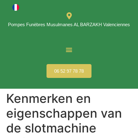
Pompes Funèbres Musulmanes AL BARZAKH Valenciennes
06 52 97 78 78
Kenmerken en
eigenschappen van
de slotmachine