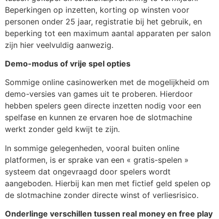
Beperkingen op inzetten, korting op winsten voor
personen onder 25 jaar, registratie bij het gebruik, en
beperking tot een maximum aantal apparaten per salon
zijn hier veelvuldig aanwezig.
Demo-modus of vrije spel opties
Sommige online casinowerken met de mogelijkheid om
demo-versies van games uit te proberen. Hierdoor
hebben spelers geen directe inzetten nodig voor een
spelfase en kunnen ze ervaren hoe de slotmachine
werkt zonder geld kwijt te zijn.
In sommige gelegenheden, vooral buiten online
platformen, is er sprake van een « gratis-spelen »
systeem dat ongevraagd door spelers wordt
aangeboden. Hierbij kan men met fictief geld spelen op
de slotmachine zonder directe winst of verliesrisico.
Onderlinge verschillen tussen real money en free play