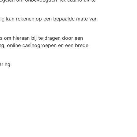
ing kan rekenen op een bepaalde mate van
s om hieraan bij te dragen door een
ng, online casinogroepen en een brede
ring.