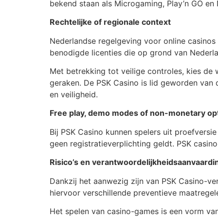
bekend staan als Microgaming, Play’n GO en
Rechtelijke of regionale context
Nederlandse regelgeving voor online casinos
benodigde licenties die op grond van Nederla
Met betrekking tot veilige controles, kies 
geraken. De PSK Casino is lid geworden van 
en veiligheid.
Free play, demo modes of non-monetary op
Bij PSK Casino kunnen spelers uit proefversi
geen registratieverplichting geldt. PSK casi
Risico’s en verantwoordelijkheidsaanvaardi
Dankzij het aanwezig zijn van PSK Casino-v
hiervoor verschillende preventieve maatregele
Het spelen van casino-games is een vorm van