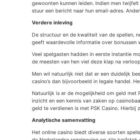
gewoonten kunnen leiden. Indien men twijfelt
stuur een bericht naar hun email-adres. Ande
Verdere inleving
De structuur en de kwaliteit van de spellen, 
geeft waardevolle informatie over bonussen 
Veel spelgasten hadden in eerste instantie m
de meesten van hen viel deze klap na verloop
Men wil natuurlijk niet dat er een duidelijk
casino’s dan bijvoorbeeld in legale handel. H
Natuurlijk is er de mogelijkheid om geld met 
inzicht en een kennis van zaken op casinobaa
geld te verdienen is met PSK Casino. Hierbij 
Analytische samenvatting
Het online casino biedt diverse soorten spel
de Nederlandse regelgeving op zijn kerfstok