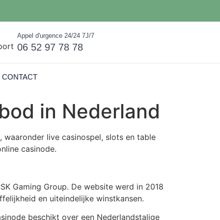
Appel d'urgence 24/24 7J/7
06 52 97 78 78
CONTACT
nbod in Nederland
 waaronder live casinospel, slots en table
nline casinode.
SK Gaming Group. De website werd in 2018
elijkheid en uiteindelijke winstkansen.
asinode beschikt over een Nederlandstalige