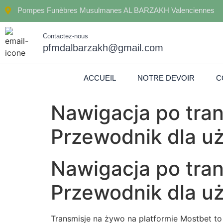
Pompes Funèbres Musulmanes AL BARZAKH Valenciennes
Contactez-nous
pfmdalbarzakh@gmail.com
ACCUEIL
NOTRE DEVOIR
C
Nawigacja po tra
Przewodnik dla u
Nawigacja po tra
Przewodnik dla u
Transmisje na żywo na platformie Mostbet t