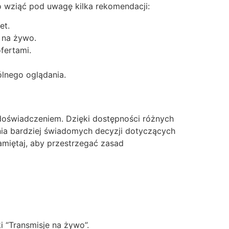
 wziąć pod uwagę kilka rekomendacji:
et.
 na żywo.
fertami.
lnego oglądania.
doświadczeniem. Dzięki dostępności różnych
nia bardziej świadomych decyzji dotyczących
amiętaj, aby przestrzegać zasad
i “Transmisje na żywo”.