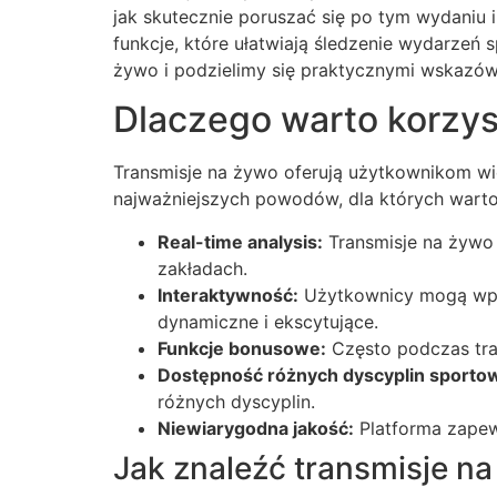
jak skutecznie poruszać się po tym wydaniu 
funkcje, które ułatwiają śledzenie wydarzeń
żywo i podzielimy się praktycznymi wskazówk
Dlaczego warto korzys
Transmisje na żywo oferują użytkownikom wie
najważniejszych powodów, dla których warto 
Real-time analysis:
Transmisje na żywo 
zakładach.
Interaktywność:
Użytkownicy mogą wpro
dynamiczne i ekscytujące.
Funkcje bonusowe:
Często podczas tra
Dostępność różnych dyscyplin sporto
różnych dyscyplin.
Niewiarygodna jakość:
Platforma zapew
Jak znaleźć transmisje n