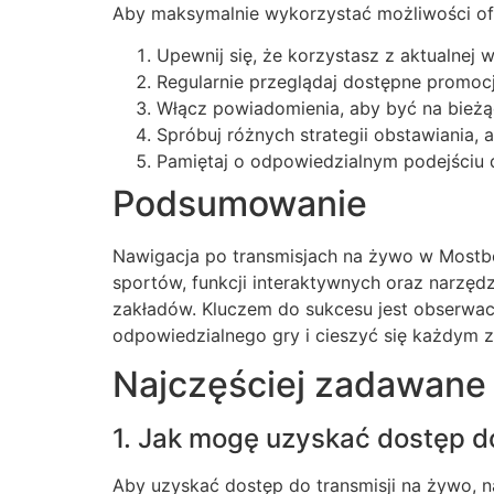
Aby maksymalnie wykorzystać możliwości ofe
Upewnij się, że korzystasz z aktualnej w
Regularnie przeglądaj dostępne promoc
Włącz powiadomienia, aby być na bieżą
Spróbuj różnych strategii obstawiania, 
Pamiętaj o odpowiedzialnym podejściu 
Podsumowanie
Nawigacja po transmisjach na żywo w Mostbe
sportów, funkcji interaktywnych oraz narzę
zakładów. Kluczem do sukcesu jest obserwacj
odpowiedzialnego gry i cieszyć się każdym
Najczęściej zadawane 
1. Jak mogę uzyskać dostęp d
Aby uzyskać dostęp do transmisji na żywo, n