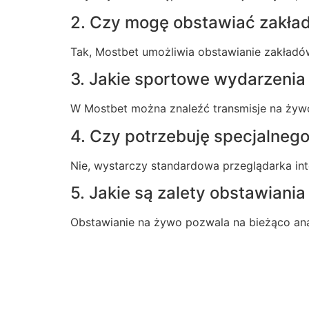
2. Czy mogę obstawiać zakład
Tak, Mostbet umożliwia obstawianie zakładów
3. Jakie sportowe wydarzenia
W Mostbet można znaleźć transmisje na żywo 
4. Czy potrzebuję specjalneg
Nie, wystarczy standardowa przeglądarka int
5. Jakie są zalety obstawiani
Obstawianie na żywo pozwala na bieżąco ana